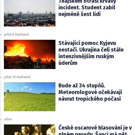
Thajskem otřásl krvavý
incident. Student zabil
nejméně šest lidí
před 8 hodinami
Stávající pomoc Kyjevu
nestačí. Ukrajina čelí stále
intenzivnějším ruským
úderům
před 10 hodinami
Bude až 34 stupňů.
Meteorologové očekávají
návrat tropického počasí
včera
České oscarové hlasování je v
plném proudu. Šanci má pět