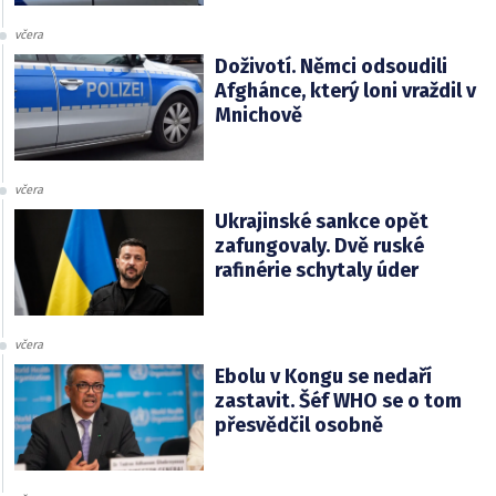
včera
Doživotí. Němci odsoudili
Afghánce, který loni vraždil v
Mnichově
včera
Ukrajinské sankce opět
zafungovaly. Dvě ruské
rafinérie schytaly úder
včera
Ebolu v Kongu se nedaří
zastavit. Šéf WHO se o tom
přesvědčil osobně