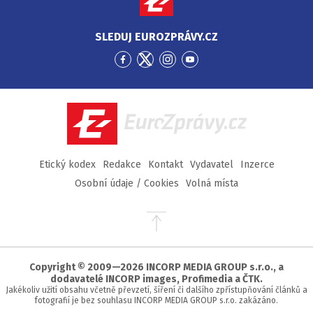
SLEDUJ EUROZPRÁVY.CZ
Přejít
Přejít
Přejít
Přejít
na
na
na
na
Facebook
Twitter
Instagram
YouTube
EuroZprávy.cz
Etický kodex
Redakce
Kontakt
Vydavatel
Inzerce
Osobní údaje / Cookies
Volná místa
Přejít
na
začátek
stránky
Copyright © 2009—2026 INCORP MEDIA GROUP s.r.o., a
dodavatelé INCORP images, Profimedia a ČTK.
Jakékoliv užití obsahu včetně převzetí, šíření či dalšího zpřístupňování článků a
fotografií je bez souhlasu INCORP MEDIA GROUP s.r.o. zakázáno.