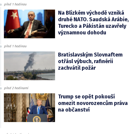
před 1 hodinou
Na Blízkém východě vzniká
druhé NATO. Saudská Arábie,
Turecko a Pákistán uzavřely
významnou dohodu
před 1 hodinou
Bratislavským Slovnaftem
otřásl výbuch, rafinérii
zachvátil požár
před 2 hodinami
Trump se opět pokouší
omezit novorozencům práva
na občanství