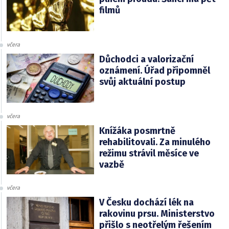
filmů
včera
Důchodci a valorizační
oznámení. Úřad připomněl
svůj aktuální postup
včera
Knížáka posmrtně
rehabilitovali. Za minulého
režimu strávil měsíce ve
vazbě
včera
V Česku dochází lék na
rakovinu prsu. Ministerstvo
přišlo s neotřelým řešením