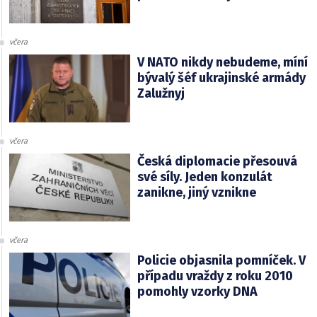
včera
V NATO nikdy nebudeme, míní
bývalý šéf ukrajinské armády
Zalužnyj
včera
Česká diplomacie přesouvá
své síly. Jeden konzulát
zanikne, jiný vznikne
včera
Policie objasnila pomníček. V
případu vraždy z roku 2010
pomohly vzorky DNA