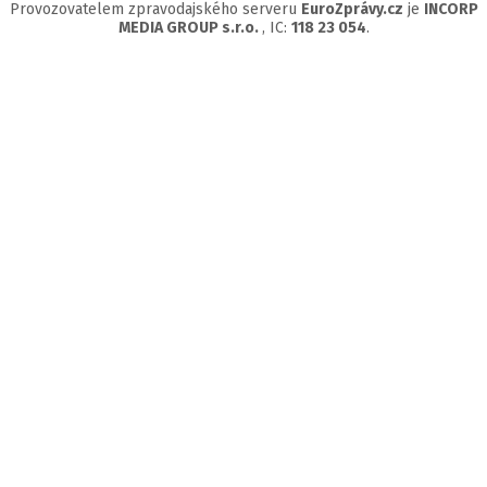
Provozovatelem zpravodajského serveru
EuroZprávy.cz
je
INCORP
MEDIA GROUP s.r.o.
, IC:
118 23 054
.