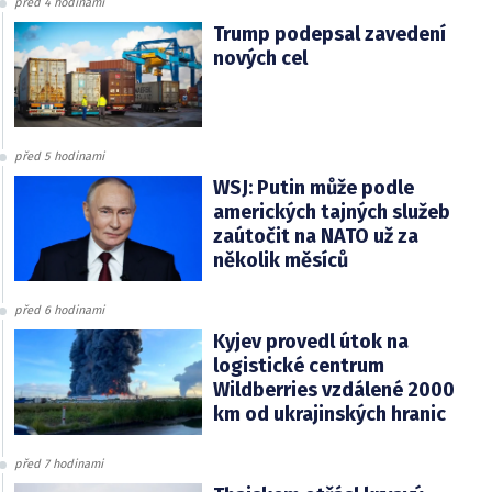
před 4 hodinami
Trump podepsal zavedení
nových cel
před 5 hodinami
WSJ: Putin může podle
amerických tajných služeb
zaútočit na NATO už za
několik měsíců
před 6 hodinami
Kyjev provedl útok na
logistické centrum
Wildberries vzdálené 2000
km od ukrajinských hranic
před 7 hodinami