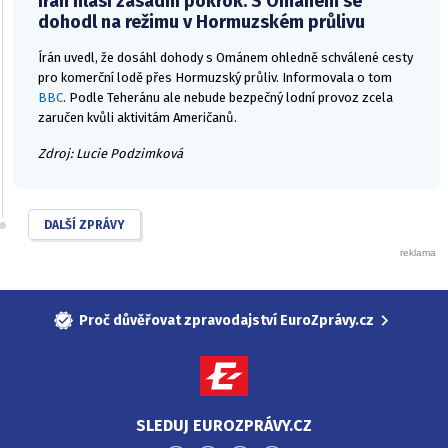
Írán hlásí zásadní pokrok. S Ománem se
dohodl na režimu v Hormuzském průlivu
Írán uvedl, že dosáhl dohody s Ománem ohledně schválené cesty
pro komerční lodě přes Hormuzský průliv. Informovala o tom
BBC
. Podle Teheránu ale nebude bezpečný lodní provoz zcela
zaručen kvůli aktivitám Američanů.
Zdroj: Lucie Podzimková
DALŠÍ ZPRÁVY
Proč důvěřovat zpravodajství EuroZprávy.cz
SLEDUJ EUROZPRÁVY.CZ