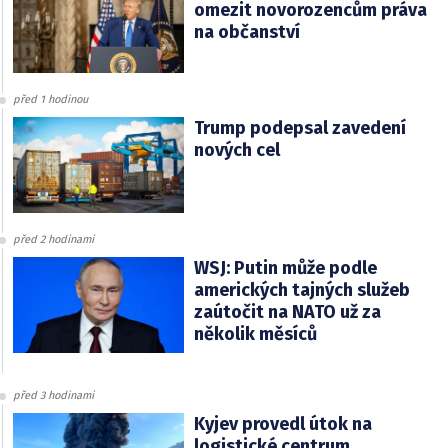
omezit novorozencům práva
na občanství
před 1 hodinou
Trump podepsal zavedení
nových cel
před 2 hodinami
WSJ: Putin může podle
amerických tajných služeb
zaútočit na NATO už za
několik měsíců
před 3 hodinami
Kyjev provedl útok na
logistické centrum