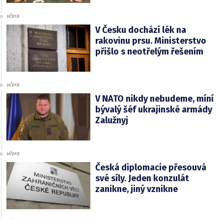
včera
V Česku dochází lék na
rakovinu prsu. Ministerstvo
přišlo s neotřelým řešením
včera
V NATO nikdy nebudeme, míní
bývalý šéf ukrajinské armády
Zalužnyj
včera
Česká diplomacie přesouvá
své síly. Jeden konzulát
zanikne, jiný vznikne