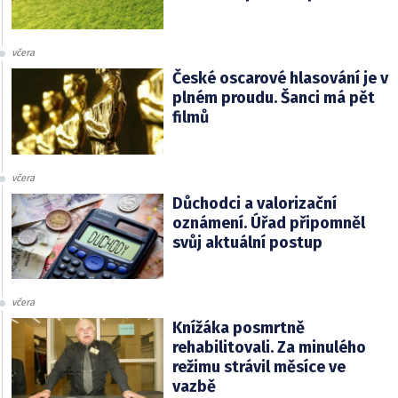
včera
České oscarové hlasování je v
plném proudu. Šanci má pět
filmů
včera
Důchodci a valorizační
oznámení. Úřad připomněl
svůj aktuální postup
včera
Knížáka posmrtně
rehabilitovali. Za minulého
režimu strávil měsíce ve
vazbě