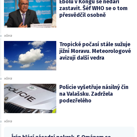
Ebolu v Kongu se nedaří
zastavit. Šéf WHO se o tom
přesvědčil osobně
včera
Tropické počasí stále sužuje
jižní Moravu. Meteorologové
avizují další vedra
včera
Policie vyšetřuje násilný čin
na Valašsku. Zadržela
podezřelého
včera