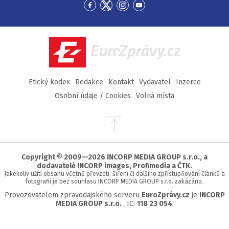
Přejít
Přejít
Přejít
Přejít
na
na
na
na
Facebook
Twitter
Instagram
YouTube
EuroZprávy.cz
Etický kodex
Redakce
Kontakt
Vydavatel
Inzerce
Osobní údaje / Cookies
Volná místa
Přejít
na
začátek
stránky
Copyright © 2009—2026 INCORP MEDIA GROUP s.r.o., a
dodavatelé INCORP images, Profimedia a ČTK.
Jakékoliv užití obsahu včetně převzetí, šíření či dalšího zpřístupňování článků a
fotografií je bez souhlasu INCORP MEDIA GROUP s.r.o. zakázáno.
Provozovatelem zpravodajského serveru
EuroZprávy.cz
je
INCORP
MEDIA GROUP s.r.o.
, IC:
118 23 054
.