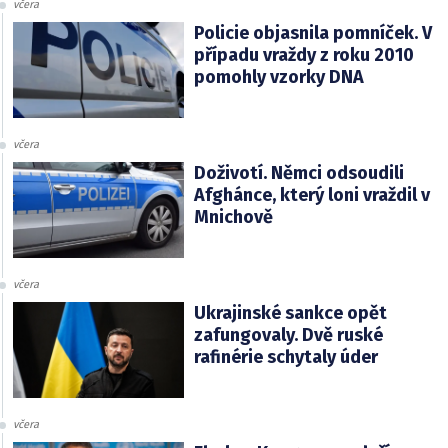
včera
Policie objasnila pomníček. V
případu vraždy z roku 2010
pomohly vzorky DNA
včera
Doživotí. Němci odsoudili
Afghánce, který loni vraždil v
Mnichově
včera
Ukrajinské sankce opět
zafungovaly. Dvě ruské
rafinérie schytaly úder
včera