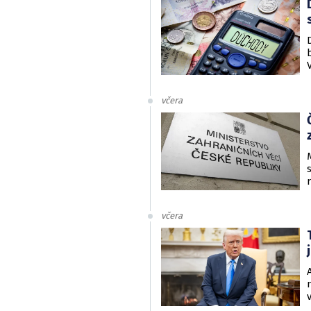
včera
včera