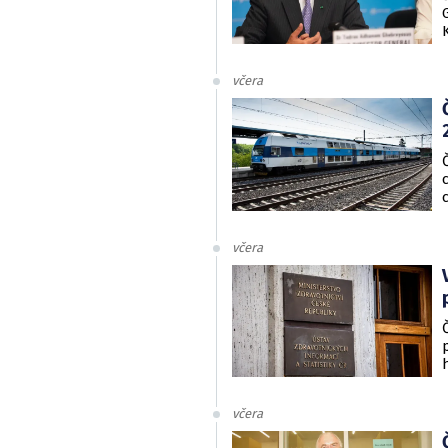
včera
včera
včera