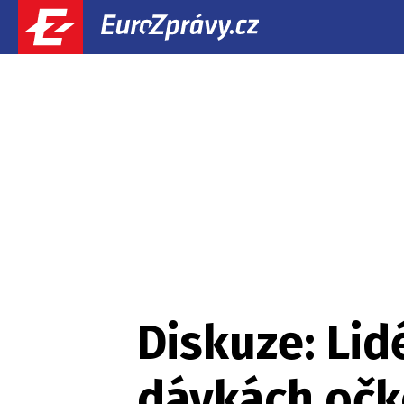
Diskuze: Lid
dávkách očk