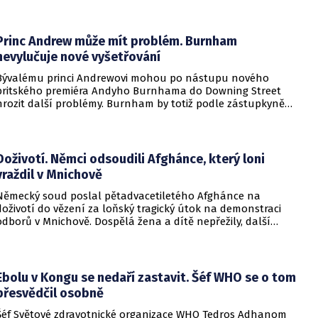
mělo být.
Princ Andrew může mít problém. Burnham
nevylučuje nové vyšetřování
Bývalému princi Andrewovi mohou po nástupu nového
britského premiéra Andyho Burnhama do Downing Street
hrozit další problémy. Burnham by totiž podle zástupkyně
obětí sexuálního násilí mohl souhlasit s veřejným
vyšetřováním aktivit amerického finančníka Jeffreyho
Epsteina ve Velké Británii.
Doživotí. Němci odsoudili Afghánce, který loni
vraždil v Mnichově
Německý soud poslal pětadvacetiletého Afghánce na
doživotí do vězení za loňský tragický útok na demonstraci
odborů v Mnichově. Dospělá žena a dítě nepřežily, další
desítky lidí utrpěli zranění. O soudním rozhodnutí
informovala DW.
Ebolu v Kongu se nedaří zastavit. Šéf WHO se o tom
přesvědčil osobně
Šéf Světové zdravotnické organizace WHO Tedros Adhanom