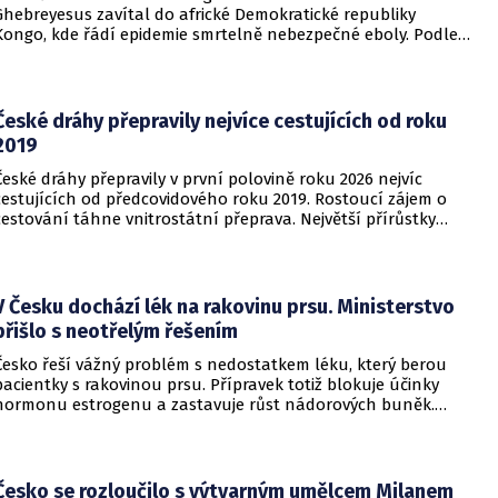
Ghebreyesus zavítal do africké Demokratické republiky
Kongo, kde řádí epidemie smrtelně nebezpečné eboly. Podle
Ghebreyesuse se nemoc šíří rychleji, než se zdravotníkům
daří zintenzivňovat boj s chorobou.
České dráhy přepravily nejvíce cestujících od roku
2019
České dráhy přepravily v první polovině roku 2026 nejvíc
cestujících od předcovidového roku 2019. Rostoucí zájem o
cestování táhne vnitrostátní přeprava. Největší přírůstky
cestujících zaznamenal dopravce v rámci regionálních
dopravních systémů a na vybraných dálkových linkách s
velkým konkurenčním potenciálem, především v porovnání s
individuálním motorismem.
V Česku dochází lék na rakovinu prsu. Ministerstvo
přišlo s neotřelým řešením
Česko řeší vážný problém s nedostatkem léku, který berou
pacientky s rakovinou prsu. Přípravek totiž blokuje účinky
hormonu estrogenu a zastavuje růst nádorových buněk.
Pomoci má zvláštní léčebný program, který připravilo
ministerstvo zdravotnictví.
Česko se rozloučilo s výtvarným umělcem Milanem