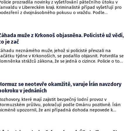
Policie prozradila novinky z vyšetřování pátečního útoku v
Tanvaldu v Libereckém kraji. Kriminalisté případ vyšetřují pro
podezření z dvojnásobného pokusu o vraždu. Podle
nejnovějších informací už není nikdo ze zraněných v
ohrožení života.
Záhada muže z Krkonoš objasněna. Policisté už vědí,
co je zač
Záhadu neznámého muže, jehož si policisté převzali na
začátku týdne v Krkonoších, se podařilo objasnit. Potvrdila se
domněnka strážců zákona, že se jedná o cizince. Policie o tom
informovala na webu.
Hormuz se neotevře okamžitě, varuje Írán navzdory
pokroku v jednáních
Rozhovory, které mají zajistit bezpečný lodní provoz v
Hormuzském průlivu, pokračují podle Ománu pozitivně. Írán
nicméně upozornil, že ani případná dohoda nepovede k
okamžitému znovuotevření klíčové vodní cesty. Informovala
o tom BBC.