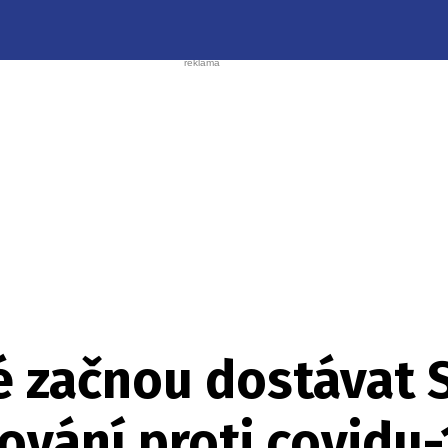
é začnou dostávat 
ování proti covidu-