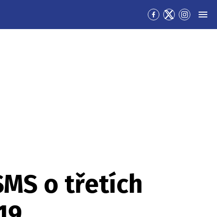
Přejít
Přejít
Přejít
MEN
na
na
na
Facebook
Twitter
Instagra
SMS o třetích
19