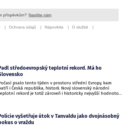
Padl středoevropský teplotní rekord. Má ho
Slovensko
Počasí psalo tento týden v prostoru střední Evropy, kam
patří i Česká republika, historii. Nový slovenský národní
teplotní rekord je totiž zároveň i historicky nejvyšší hodnotou
naměřenou ve středoevropském regionu. Upozornil na to
Český hydrometeorologický ústav (ČHMÚ).
Policie vyšetřuje útok v Tanvaldu jako dvojnásobný
pokus o vraždu