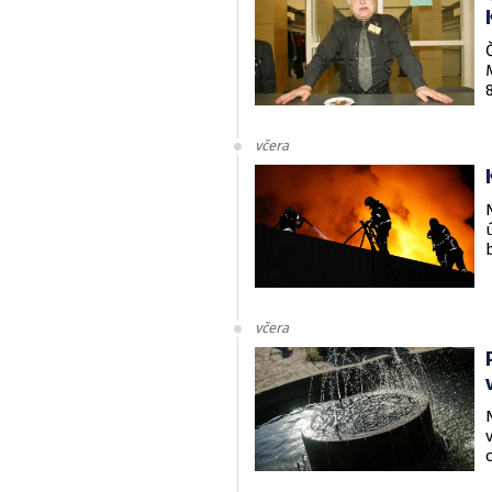
včera
včera