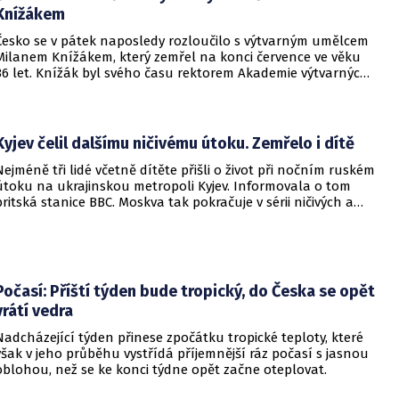
Knížákem
Česko se v pátek naposledy rozloučilo s výtvarným umělcem
Milanem Knížákem, který zemřel na konci července ve věku
86 let. Knížák byl svého času rektorem Akademie výtvarných
umění a ředitelem Národní galerie.
Kyjev čelil dalšímu ničivému útoku. Zemřelo i dítě
Nejméně tři lidé včetně dítěte přišli o život při nočním ruském
útoku na ukrajinskou metropoli Kyjev. Informovala o tom
britská stanice BBC. Moskva tak pokračuje v sérii ničivých a
smrtících útoků na hlavní město sousední země.
Počasí: Příští týden bude tropický, do Česka se opět
vrátí vedra
Nadcházející týden přinese zpočátku tropické teploty, které
však v jeho průběhu vystřídá příjemnější ráz počasí s jasnou
oblohou, než se ke konci týdne opět začne oteplovat.