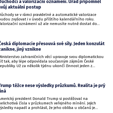
Důchodci a valorizační oznámení. Úřad připomněl
svůj aktuální postup
Důchody se v rámci pravidelné a automatické valorizace
budou zvyšovat i v úvodu příštího kalendářního roku.
Valorizační oznámení už ale nemusíte nutně dostat do
schránky. Pokud ho člověk chce mít na papíře, může si o něj
požádat.
Česká diplomacie přesouvá své síly. Jeden konzulát
zanikne, jiný vznikne
Ministerstvo zahraničních věcí upravuje svou diplomatickou
síť tak, aby lépe odpovídala současným zájmům České
republiky. Už za několik týdnu ukončí činnost jeden z
konzulátů, jiný ji naopak zahájí. Ministerstvo o tom
informovalo na webu.
Trump těžce nese výsledky průzkumů. Realita je prý
jiná
Americký prezident Donald Trump si postěžoval na
nelichotivá čísla v průzkumech veřejného mínění. Jejich
výsledky napadl a prohlásil, že jeho obliba u občanů je
vysoká. Trump dokonce vyjmenoval důvody, proč by tomu tak