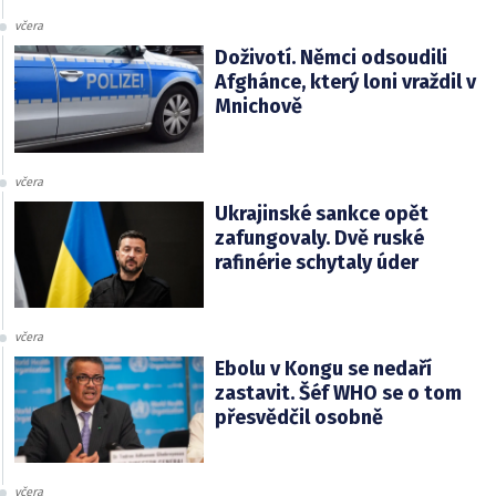
včera
Doživotí. Němci odsoudili
Afghánce, který loni vraždil v
Mnichově
včera
Ukrajinské sankce opět
zafungovaly. Dvě ruské
rafinérie schytaly úder
včera
Ebolu v Kongu se nedaří
zastavit. Šéf WHO se o tom
přesvědčil osobně
včera