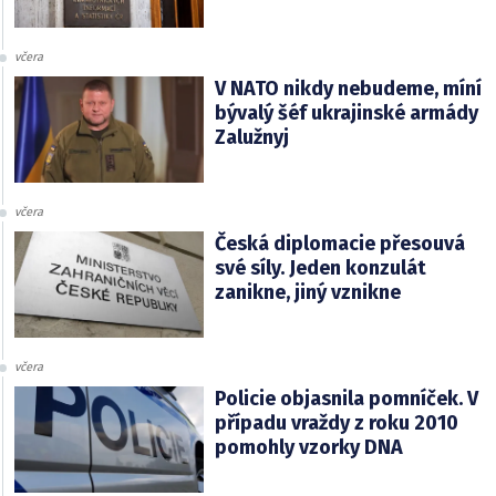
včera
V NATO nikdy nebudeme, míní
bývalý šéf ukrajinské armády
Zalužnyj
včera
Česká diplomacie přesouvá
své síly. Jeden konzulát
zanikne, jiný vznikne
včera
Policie objasnila pomníček. V
případu vraždy z roku 2010
pomohly vzorky DNA