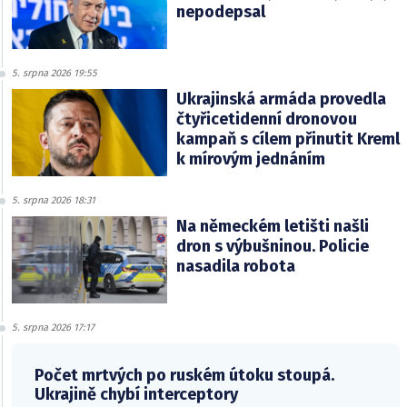
nepodepsal
5. srpna 2026 19:55
Ukrajinská armáda provedla
čtyřicetidenní dronovou
kampaň s cílem přinutit Kreml
k mírovým jednáním
5. srpna 2026 18:31
Na německém letišti našli
dron s výbušninou. Policie
nasadila robota
5. srpna 2026 17:17
Počet mrtvých po ruském útoku stoupá.
Ukrajině chybí interceptory