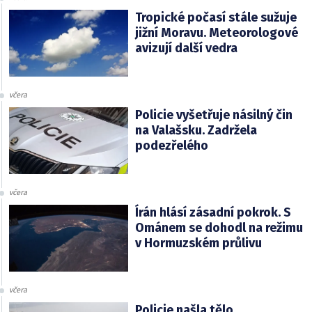
Tropické počasí stále sužuje
jižní Moravu. Meteorologové
avizují další vedra
včera
Policie vyšetřuje násilný čin
na Valašsku. Zadržela
podezřelého
včera
Írán hlásí zásadní pokrok. S
Ománem se dohodl na režimu
v Hormuzském průlivu
včera
Policie našla tělo