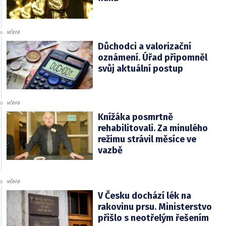
včera
Důchodci a valorizační
oznámení. Úřad připomněl
svůj aktuální postup
včera
Knížáka posmrtně
rehabilitovali. Za minulého
režimu strávil měsíce ve
vazbě
včera
V Česku dochází lék na
rakovinu prsu. Ministerstvo
přišlo s neotřelým řešením