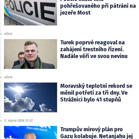
pohřešovaného při pátrání na
jezeře Most
včera
Turek poprvé reagoval na
zahájení trestního řízení.
Nadále věří ve svou nevinu
včera
Moravský teplotní rekord se
měnil potřetí za tři dny. Ve
Strážnici bylo 41 stupňů
5. srpna 2026 21:12
Trumpův mírový plán pro
Gazu kolabuje. Netanjahu jej