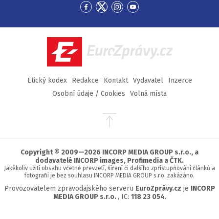
Přejít
Přejít
Přejít
Přejít
na
na
na
na
Facebook
Twitter
Instagram
YouTube
EuroZprávy.cz
Etický kodex
Redakce
Kontakt
Vydavatel
Inzerce
Osobní údaje / Cookies
Volná místa
Přejít
na
začátek
stránky
Copyright © 2009—2026 INCORP MEDIA GROUP s.r.o., a
dodavatelé INCORP images, Profimedia a ČTK.
Jakékoliv užití obsahu včetně převzetí, šíření či dalšího zpřístupňování článků a
fotografií je bez souhlasu INCORP MEDIA GROUP s.r.o. zakázáno.
Provozovatelem zpravodajského serveru
EuroZprávy.cz
je
INCORP
MEDIA GROUP s.r.o.
, IC:
118 23 054
.