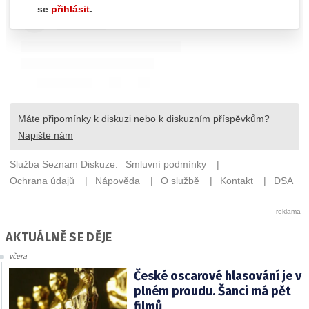
AKTUÁLNĚ SE DĚJE
včera
České oscarové hlasování je v
plném proudu. Šanci má pět
filmů