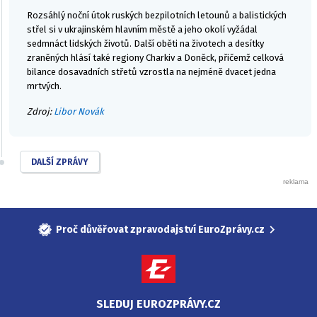
Rozsáhlý noční útok ruských bezpilotních letounů a balistických
střel si v ukrajinském hlavním městě a jeho okolí vyžádal
sedmnáct lidských životů. Další oběti na životech a desítky
zraněných hlásí také regiony Charkiv a Doněck, přičemž celková
bilance dosavadních střetů vzrostla na nejméně dvacet jedna
mrtvých.
Zdroj:
Libor Novák
DALŠÍ ZPRÁVY
Proč důvěřovat zpravodajství EuroZprávy.cz
SLEDUJ EUROZPRÁVY.CZ