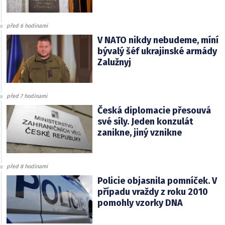
před 6 hodinami
V NATO nikdy nebudeme, míní
bývalý šéf ukrajinské armády
Zalužnyj
před 7 hodinami
Česká diplomacie přesouvá
své síly. Jeden konzulát
zanikne, jiný vznikne
před 8 hodinami
Policie objasnila pomníček. V
případu vraždy z roku 2010
pomohly vzorky DNA