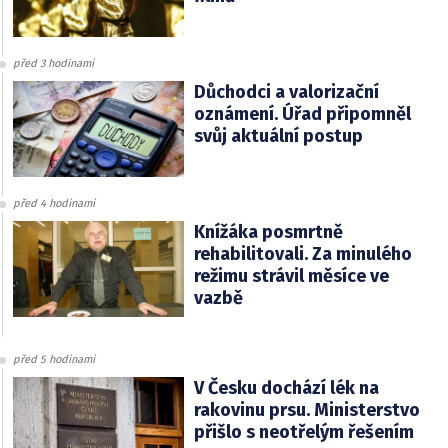
před 3 hodinami
Důchodci a valorizační
oznámení. Úřad připomněl
svůj aktuální postup
před 4 hodinami
Knížáka posmrtně
rehabilitovali. Za minulého
režimu strávil měsíce ve
vazbě
před 5 hodinami
V Česku dochází lék na
rakovinu prsu. Ministerstvo
přišlo s neotřelým řešením