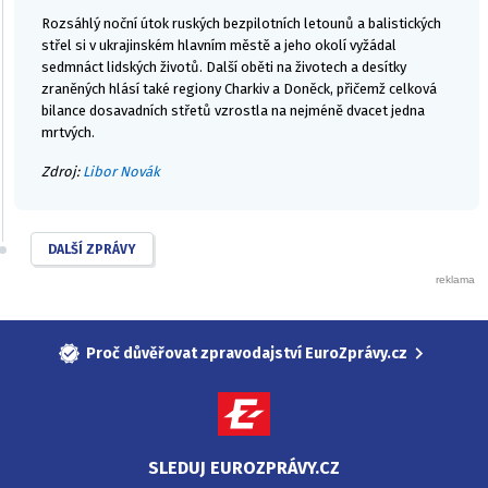
Rozsáhlý noční útok ruských bezpilotních letounů a balistických
střel si v ukrajinském hlavním městě a jeho okolí vyžádal
sedmnáct lidských životů. Další oběti na životech a desítky
zraněných hlásí také regiony Charkiv a Doněck, přičemž celková
bilance dosavadních střetů vzrostla na nejméně dvacet jedna
mrtvých.
Zdroj:
Libor Novák
DALŠÍ ZPRÁVY
Proč důvěřovat zpravodajství EuroZprávy.cz
SLEDUJ EUROZPRÁVY.CZ