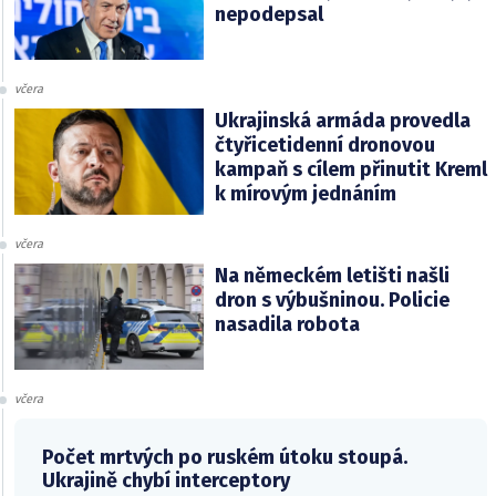
nepodepsal
včera
Ukrajinská armáda provedla
čtyřicetidenní dronovou
kampaň s cílem přinutit Kreml
k mírovým jednáním
včera
Na německém letišti našli
dron s výbušninou. Policie
nasadila robota
včera
Počet mrtvých po ruském útoku stoupá.
Ukrajině chybí interceptory