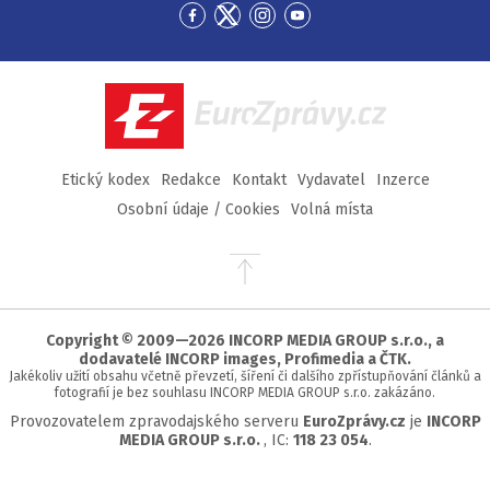
Přejít
Přejít
Přejít
Přejít
na
na
na
na
Facebook
Twitter
Instagram
YouTube
EuroZprávy.cz
Etický kodex
Redakce
Kontakt
Vydavatel
Inzerce
Osobní údaje / Cookies
Volná místa
Přejít
na
začátek
stránky
Copyright © 2009—2026 INCORP MEDIA GROUP s.r.o., a
dodavatelé INCORP images, Profimedia a ČTK.
Jakékoliv užití obsahu včetně převzetí, šíření či dalšího zpřístupňování článků a
fotografií je bez souhlasu INCORP MEDIA GROUP s.r.o. zakázáno.
Provozovatelem zpravodajského serveru
EuroZprávy.cz
je
INCORP
MEDIA GROUP s.r.o.
, IC:
118 23 054
.