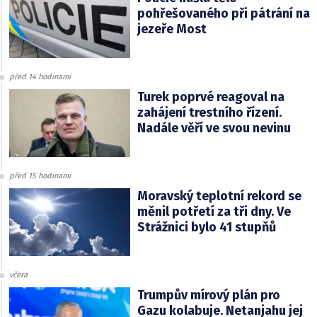
pohřešovaného při pátrání na
jezeře Most
před 14 hodinami
Turek poprvé reagoval na
zahájení trestního řízení.
Nadále věří ve svou nevinu
před 15 hodinami
Moravský teplotní rekord se
měnil potřetí za tři dny. Ve
Strážnici bylo 41 stupňů
včera
Trumpův mírový plán pro
Gazu kolabuje. Netanjahu jej