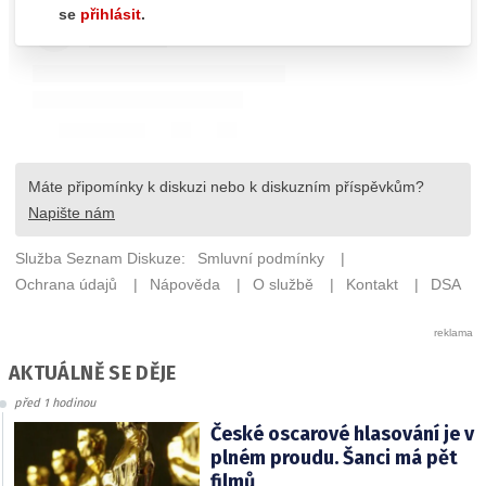
AKTUÁLNĚ SE DĚJE
před 1 hodinou
České oscarové hlasování je v
plném proudu. Šanci má pět
filmů