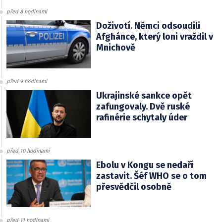
před 8 hodinami
Doživotí. Němci odsoudili
Afghánce, který loni vraždil v
Mnichově
před 9 hodinami
Ukrajinské sankce opět
zafungovaly. Dvě ruské
rafinérie schytaly úder
před 10 hodinami
Ebolu v Kongu se nedaří
zastavit. Šéf WHO se o tom
přesvědčil osobně
před 11 hodinami