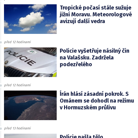
Tropické počasí stále sužuje
jižní Moravu. Meteorologové
avizují další vedra
před 12 hodinami
Policie vyšetřuje násilný čin
na Valašsku. Zadržela
podezřelého
před 12 hodinami
Írán hlásí zásadní pokrok. S
Ománem se dohodl na režimu
v Hormuzském průlivu
před 13 hodinami
Policie našla tělo