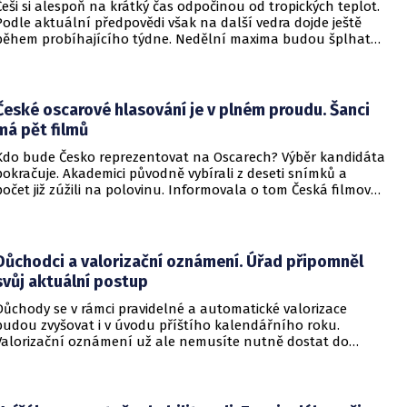
Češi si alespoň na krátký čas odpočinou od tropických teplot.
Podle aktuální předpovědi však na další vedra dojde ještě
během probíhajícího týdne. Nedělní maxima budou šplhat
výrazně přes 30 stupňů.
České oscarové hlasování je v plném proudu. Šanci
má pět filmů
Kdo bude Česko reprezentovat na Oscarech? Výběr kandidáta
pokračuje. Akademici původně vybírali z deseti snímků a
počet již zúžili na polovinu. Informovala o tom Česká filmová
a televizní akademie.
Důchodci a valorizační oznámení. Úřad připomněl
svůj aktuální postup
Důchody se v rámci pravidelné a automatické valorizace
budou zvyšovat i v úvodu příštího kalendářního roku.
Valorizační oznámení už ale nemusíte nutně dostat do
schránky. Pokud ho člověk chce mít na papíře, může si o něj
požádat.