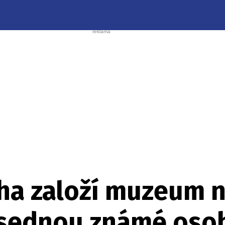
aha založí muzeum 
asednou známé oso