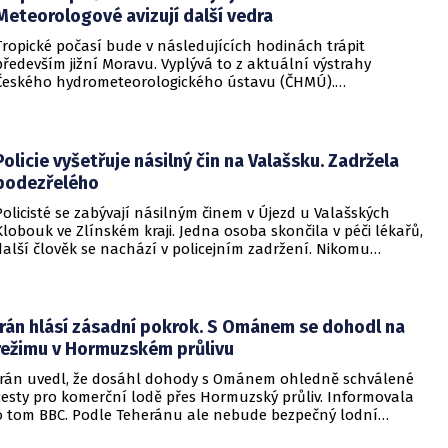
Meteorologové avizují další vedra
Tropické počasí bude v následujících hodinách trápit
především jižní Moravu. Vyplývá to z aktuální výstrahy
Českého hydrometeorologického ústavu (ČHMÚ).
Meteorologové zároveň avizují, že již o víkendu by se horké
počasí mělo vrátit i na další místa v republice.
Policie vyšetřuje násilný čin na Valašsku. Zadržela
podezřelého
Policisté se zabývají násilným činem v Újezd u Valašských
Klobouk ve Zlínském kraji. Jedna osoba skončila v péči lékařů,
další člověk se nachází v policejním zadržení. Nikomu
nehrozí žádné nebezpečí.
Írán hlásí zásadní pokrok. S Ománem se dohodl na
režimu v Hormuzském průlivu
Írán uvedl, že dosáhl dohody s Ománem ohledně schválené
cesty pro komerční lodě přes Hormuzský průliv. Informovala
o tom BBC. Podle Teheránu ale nebude bezpečný lodní
provoz zcela zaručen kvůli aktivitám Američanů.