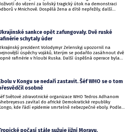
doživotí do vězení za loňský tragický útok na demonstraci
odborů v Mnichově. Dospělá žena a dítě nepřežily, další
desítky lidí utrpěli zranění. O soudním rozhodnutí
informovala DW.
Ukrajinské sankce opět zafungovaly. Dvě ruské
rafinérie schytaly úder
Ukrajinský prezident Volodymyr Zelenskyj upozornil na
nejnovější úspěchy vojáků, kterým se podařilo zasáhnout dvě
ropné rafinérie v hloubi Ruska. Další úspěšná operace byla
provedena v Černém moři.
Ebolu v Kongu se nedaří zastavit. Šéf WHO se o tom
přesvědčil osobně
Šéf Světové zdravotnické organizace WHO Tedros Adhanom
Ghebreyesus zavítal do africké Demokratické republiky
Kongo, kde řádí epidemie smrtelně nebezpečné eboly. Podle
Ghebreyesuse se nemoc šíří rychleji, než se zdravotníkům
daří zintenzivňovat boj s chorobou.
Tropické počasí stále sužuje jižní Moravu.