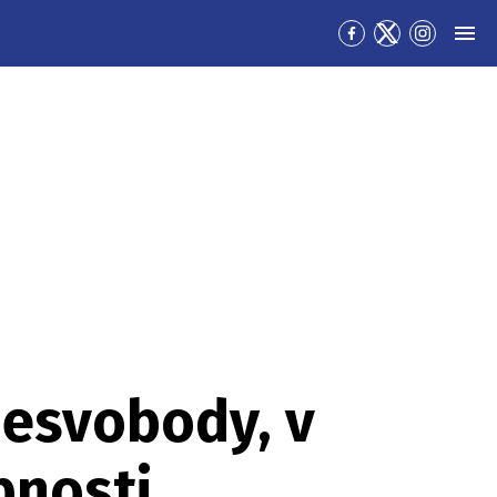
Přejít
Přejít
Přejít
MEN
na
na
na
Facebook
Twitter
Instagra
nesvobody, v
bnosti