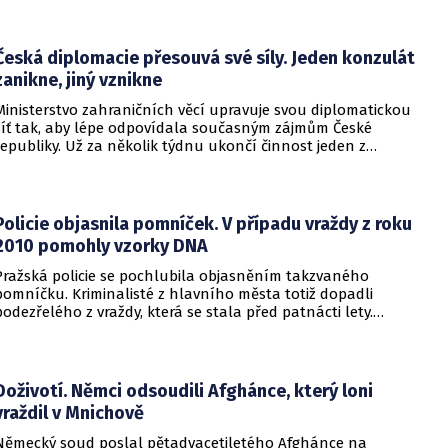
aby se snažila uzavřít jiné aliance.
Česká diplomacie přesouvá své síly. Jeden konzulát
zanikne, jiný vznikne
Ministerstvo zahraničních věcí upravuje svou diplomatickou
síť tak, aby lépe odpovídala současným zájmům České
republiky. Už za několik týdnu ukončí činnost jeden z
konzulátů, jiný ji naopak zahájí. Ministerstvo o tom
informovalo na webu.
Policie objasnila pomníček. V případu vraždy z roku
2010 pomohly vzorky DNA
Pražská policie se pochlubila objasněním takzvaného
pomníčku. Kriminalisté z hlavního města totiž dopadli
podezřelého z vraždy, která se stala před patnácti lety.
Zásadní roli sehrály stopy DNA. Pro muže si došla zásahová
jednotka.
Doživotí. Němci odsoudili Afghánce, který loni
vraždil v Mnichově
Německý soud poslal pětadvacetiletého Afghánce na