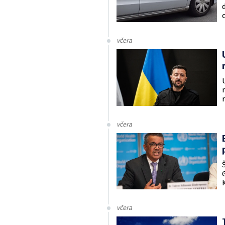
včera
včera
včera