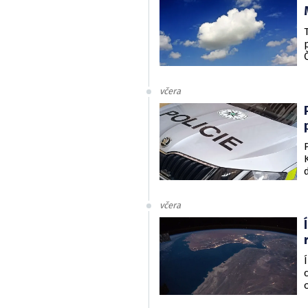
včera
včera