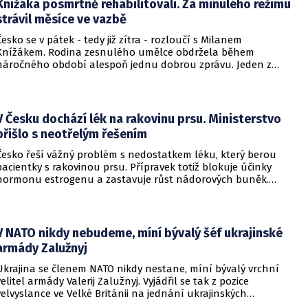
Knížáka posmrtně rehabilitovali. Za minulého režimu
strávil měsíce ve vazbě
Česko se v pátek - tedy již zítra - rozloučí s Milanem
Knížákem. Rodina zesnulého umělce obdržela během
náročného období alespoň jednu dobrou zprávu. Jeden z
pražských obvodních soudů Knížáka definitivně rehabilitoval
za vazební stíhání v dobách komunistického režimu.
V Česku dochází lék na rakovinu prsu. Ministerstvo
přišlo s neotřelým řešením
Česko řeší vážný problém s nedostatkem léku, který berou
pacientky s rakovinou prsu. Přípravek totiž blokuje účinky
hormonu estrogenu a zastavuje růst nádorových buněk.
Pomoci má zvláštní léčebný program, který připravilo
ministerstvo zdravotnictví.
V NATO nikdy nebudeme, míní bývalý šéf ukrajinské
armády Zalužnyj
Ukrajina se členem NATO nikdy nestane, míní bývalý vrchní
velitel armády Valerij Zalužnyj. Vyjádřil se tak z pozice
velvyslance ve Velké Británii na jednání ukrajinských
diplomatů v Kyjevě. Představitele své země nabádal k tomu,