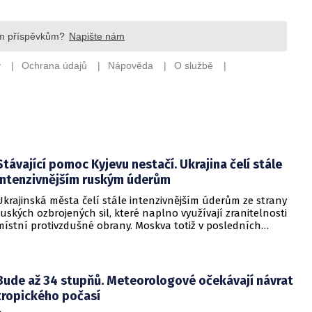
Stávající pomoc Kyjevu nestačí. Ukrajina čelí stále
intenzivnějším ruským úderům
Ukrajinská města čelí stále intenzivnějším úderům ze strany
ruských ozbrojených sil, které naplno využívají zranitelnosti
místní protivzdušné obrany. Moskva totiž v posledních
měsících masivně sází na balistické rakety. Tyto zbraně
dopadají na hustě obydlené oblasti s minimálním nebo
dokonce žádným varováním předem, což civilnímu
obyvatelstvu dává jen pramalou šanci se včas ukrýt.
Bude až 34 stupňů. Meteorologové očekávají návrat
tropického počasí