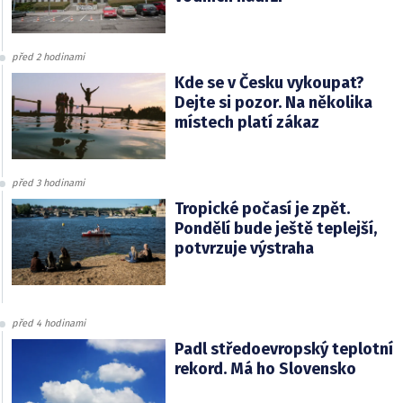
před 2 hodinami
Kde se v Česku vykoupat?
Dejte si pozor. Na několika
místech platí zákaz
před 3 hodinami
Tropické počasí je zpět.
Pondělí bude ještě teplejší,
potvrzuje výstraha
před 4 hodinami
Padl středoevropský teplotní
rekord. Má ho Slovensko