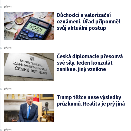
včera
Důchodci a valorizační
oznámení. Úřad připomněl
svůj aktuální postup
včera
Česká diplomacie přesouvá
své síly. Jeden konzulát
zanikne, jiný vznikne
včera
Trump těžce nese výsledky
průzkumů. Realita je prý jiná
včera