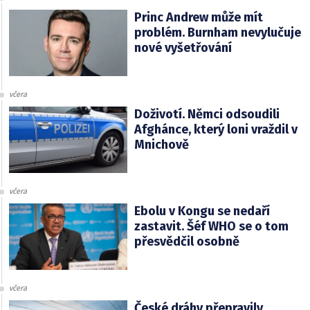
Princ Andrew může mít
problém. Burnham nevylučuje
nové vyšetřování
včera
Doživotí. Němci odsoudili
Afghánce, který loni vraždil v
Mnichově
včera
Ebolu v Kongu se nedaří
zastavit. Šéf WHO se o tom
přesvědčil osobně
včera
České dráhy přepravily