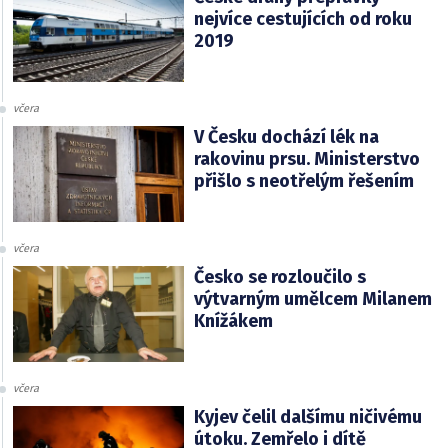
nejvíce cestujících od roku
2019
včera
V Česku dochází lék na
rakovinu prsu. Ministerstvo
přišlo s neotřelým řešením
včera
Česko se rozloučilo s
výtvarným umělcem Milanem
Knížákem
včera
Kyjev čelil dalšímu ničivému
útoku. Zemřelo i dítě