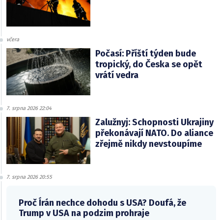
včera
Počasí: Příští týden bude
tropický, do Česka se opět
vrátí vedra
7. srpna 2026 22:04
Zalužnyj: Schopnosti Ukrajiny
překonávají NATO. Do aliance
zřejmě nikdy nevstoupíme
7. srpna 2026 20:55
Proč Írán nechce dohodu s USA? Doufá, že
Trump v USA na podzim prohraje