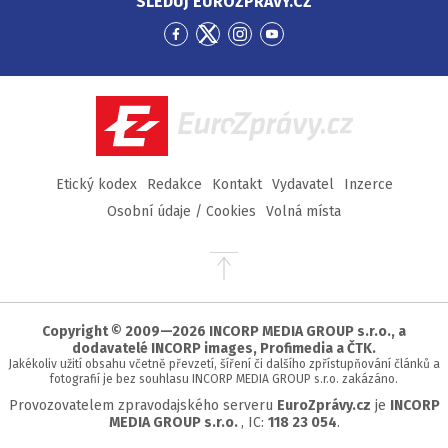
SLEDUJ EUROZPRÁVY.CZ
Přejít
Přejít
Přejít
Přejít
na
na
na
na
Facebook
Twitter
Instagram
YouTube
EuroZprávy.cz
Etický kodex
Redakce
Kontakt
Vydavatel
Inzerce
Osobní údaje / Cookies
Volná místa
Přejít
na
začátek
stránky
Copyright © 2009—2026 INCORP MEDIA GROUP s.r.o., a
dodavatelé INCORP images, Profimedia a ČTK.
Jakékoliv užití obsahu včetně převzetí, šíření či dalšího zpřístupňování článků a
fotografií je bez souhlasu INCORP MEDIA GROUP s.r.o. zakázáno.
Provozovatelem zpravodajského serveru
EuroZprávy.cz
je
INCORP
MEDIA GROUP s.r.o.
, IC:
118 23 054
.