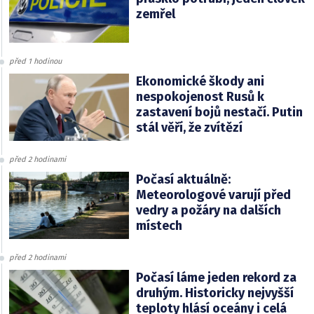
zemřel
před 1 hodinou
Ekonomické škody ani
nespokojenost Rusů k
zastavení bojů nestačí. Putin
stál věří, že zvítězí
před 2 hodinami
Počasí aktuálně:
Meteorologové varují před
vedry a požáry na dalších
místech
před 2 hodinami
Počasí láme jeden rekord za
druhým. Historicky nejvyšší
teploty hlásí oceány i celá