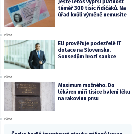
Ještě letos vyprší platnost
téměř 300 tisíc řidičáků. Na
úřad kvůli výměně nemusíte
včera
EU prověřuje podezřelé IT
dotace na Slovensku.
Sousedům hrozí sankce
včera
Maximum možného. Do
lékáren míří tisíce balení léku
na rakovinu prsu
včera