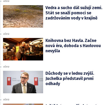
včera
Vedra a sucho dál sužují zemi.
Stát se snaží pomoci se
zadržováním vody v krajině
včera
Knihovna bez Havla. Začne
nová éra, dohoda s Havlovou
nevyšla
včera
Důchody se v lednu zvýší.
Juchelka představil první
odhady
včera