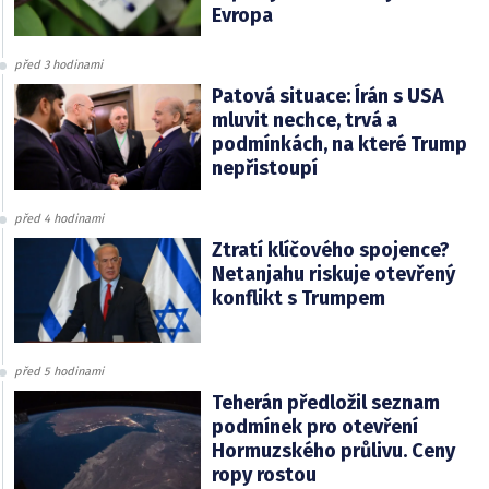
Evropa
před 3 hodinami
Patová situace: Írán s USA
mluvit nechce, trvá a
podmínkách, na které Trump
nepřistoupí
před 4 hodinami
Ztratí klíčového spojence?
Netanjahu riskuje otevřený
konflikt s Trumpem
před 5 hodinami
Teherán předložil seznam
podmínek pro otevření
Hormuzského průlivu. Ceny
ropy rostou