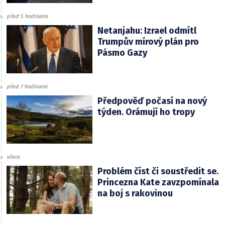
před 5 hodinami
Netanjahu: Izrael odmítl
Trumpův mírový plán pro
Pásmo Gazy
před 7 hodinami
Předpověď počasí na nový
týden. Orámují ho tropy
včera
Problém číst či soustředit se.
Princezna Kate zavzpomínala
na boj s rakovinou