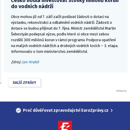
Česko hodlá investovat stovky milionů korun
do vodních nádrží
Obce mohou již od 7. září začít podávat žádosti o dotaci na
výstavbu, rekonstrukci a odbahnění vodních nádrží. Žádosti o
dotace se budou přijímat do 7. října. Ministr zemědělství Martin
Šebestyán podepsal výzvu, podle které si obce mezi sebou
rozdělí 300 miliónů korun v rámci programu Podpora opatření
na malých vodních nádržích a drobných vodních tocích – 3. etapa.
Informovalo o tom ministerstvo zemědělství.
Zdroj:
Jan Hrabě
DALŠÍ ZPRÁVY
Proč důvěřovat zpravodajství EuroZprávy.cz