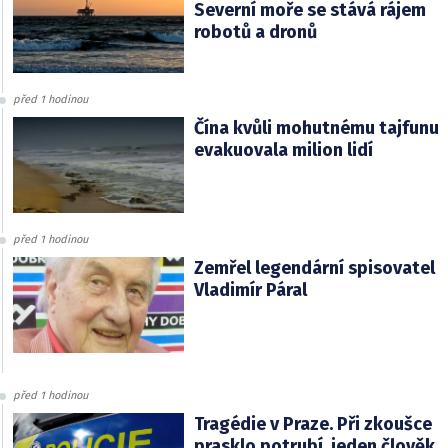
Severní moře se stává rájem
robotů a dronů
před 1 hodinou
Čína kvůli mohutnému tajfunu
evakuovala milion lidí
před 1 hodinou
Zemřel legendární spisovatel
Vladimír Páral
před 1 hodinou
Tragédie v Praze. Při zkoušce
prasklo potrubí, jeden člověk