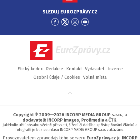
SLEDUJ EUROZPRÁVY.CZ
Přejít
Přejít
Přejít
Přejít
na
na
na
na
Facebook
Twitter
Instagram
YouTube
EuroZprávy.cz
Etický kodex
Redakce
Kontakt
Vydavatel
Inzerce
Osobní údaje / Cookies
Volná místa
Přejít
na
začátek
stránky
Copyright © 2009—2026 INCORP MEDIA GROUP s.r.o., a
dodavatelé INCORP images, Profimedia a ČTK.
Jakékoliv užití obsahu včetně převzetí, šíření či dalšího zpřístupňování článků a
fotografií je bez souhlasu INCORP MEDIA GROUP s.r.o. zakázáno.
Provozovatelem zpravodajského serveru
EuroZprávy.cz
je
INCORP