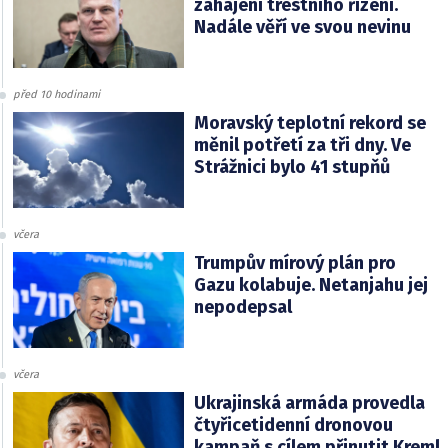
zahájení trestního řízení.
Nadále věří ve svou nevinu
před 10 hodinami
Moravský teplotní rekord se
měnil potřetí za tři dny. Ve
Strážnici bylo 41 stupňů
včera
Trumpův mírový plán pro
Gazu kolabuje. Netanjahu jej
nepodepsal
včera
Ukrajinská armáda provedla
čtyřicetidenní dronovou
kampaň s cílem přinutit Kreml