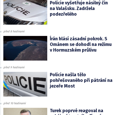
Policie vyšetřuje násilný čin
na Valašsku. Zadržela
podezřelého
před 8 hodinami
Írán hlásí zásadní pokrok. S
Ománem se dohodl na režimu
v Hormuzském průlivu
před 9 hodinami
Policie našla tělo
pohřešovaného při pátrání na
jezeře Most
před 10 hodinami
Turek poprvé reagoval na