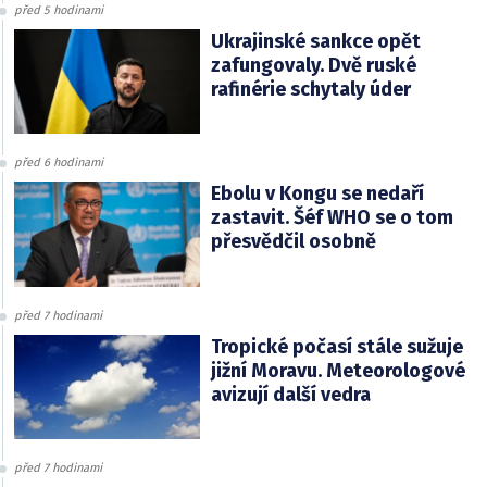
před 5 hodinami
Ukrajinské sankce opět
zafungovaly. Dvě ruské
rafinérie schytaly úder
před 6 hodinami
Ebolu v Kongu se nedaří
zastavit. Šéf WHO se o tom
přesvědčil osobně
před 7 hodinami
Tropické počasí stále sužuje
jižní Moravu. Meteorologové
avizují další vedra
před 7 hodinami