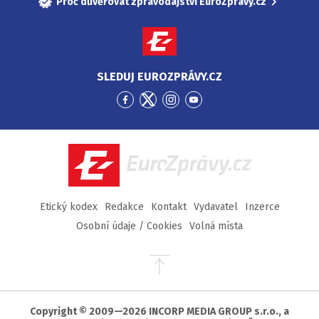
Proč důvěřovat zpravodajství EuroZprávy.cz
SLEDUJ EUROZPRÁVY.CZ
Přejít
Přejít
Přejít
Přejít
na
na
na
na
Facebook
Twitter
Instagram
YouTube
EuroZprávy.cz
Etický kodex
Redakce
Kontakt
Vydavatel
Inzerce
Osobní údaje / Cookies
Volná místa
Přejít
na
začátek
stránky
Copyright © 2009—2026 INCORP MEDIA GROUP s.r.o., a