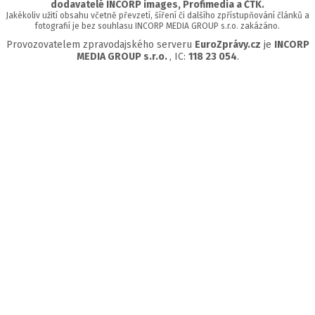
dodavatelé INCORP images, Profimedia a ČTK.
Jakékoliv užití obsahu včetně převzetí, šíření či dalšího zpřístupňování článků a
fotografií je bez souhlasu INCORP MEDIA GROUP s.r.o. zakázáno.
Provozovatelem zpravodajského serveru
EuroZprávy.cz
je
INCORP
MEDIA GROUP s.r.o.
, IC:
118 23 054
.