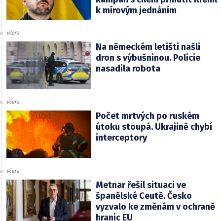
k mírovým jednáním
včera
Na německém letišti našli
dron s výbušninou. Policie
nasadila robota
včera
Počet mrtvých po ruském
útoku stoupá. Ukrajině chybí
interceptory
včera
Metnar řešil situaci ve
španělské Ceutě. Česko
vyzvalo ke změnám v ochraně
hranic EU