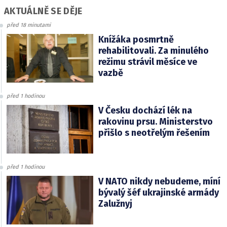
AKTUÁLNĚ SE DĚJE
před 18 minutami
Knížáka posmrtně
rehabilitovali. Za minulého
režimu strávil měsíce ve
vazbě
před 1 hodinou
V Česku dochází lék na
rakovinu prsu. Ministerstvo
přišlo s neotřelým řešením
před 1 hodinou
V NATO nikdy nebudeme, míní
bývalý šéf ukrajinské armády
Zalužnyj