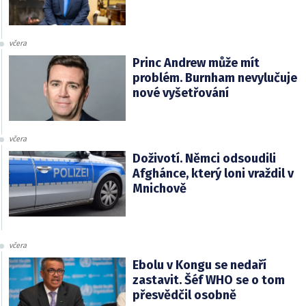
včera
Princ Andrew může mít
problém. Burnham nevylučuje
nové vyšetřování
včera
Doživotí. Němci odsoudili
Afghánce, který loni vraždil v
Mnichově
včera
Ebolu v Kongu se nedaří
zastavit. Šéf WHO se o tom
přesvědčil osobně