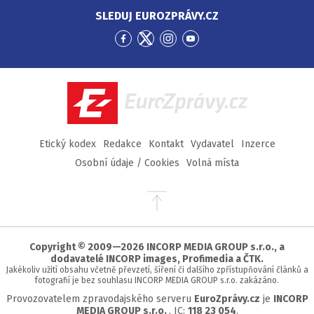
SLEDUJ EUROZPRÁVY.CZ
Přejít
Přejít
Přejít
Přejít
na
na
na
na
Facebook
Twitter
Instagram
YouTube
EuroZprávy.cz
Etický kodex
Redakce
Kontakt
Vydavatel
Inzerce
Osobní údaje / Cookies
Volná místa
Přejít
na
začátek
stránky
Copyright © 2009—2026 INCORP MEDIA GROUP s.r.o., a
dodavatelé INCORP images, Profimedia a ČTK.
Jakékoliv užití obsahu včetně převzetí, šíření či dalšího zpřístupňování článků a
fotografií je bez souhlasu INCORP MEDIA GROUP s.r.o. zakázáno.
Provozovatelem zpravodajského serveru
EuroZprávy.cz
je
INCORP
MEDIA GROUP s.r.o.
, IC:
118 23 054
.