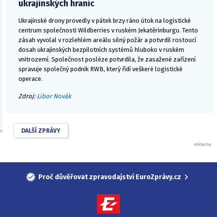
ukrajinských hranic
Ukrajinské drony provedly v pátek brzy ráno útok na logistické
centrum společnosti Wildberries v ruském Jekatěrinburgu. Tento
zásah vyvolal v rozlehlém areálu silný požár a potvrdil rostoucí
dosah ukrajinských bezpilotních systémů hluboko v ruském
vnitrozemí. Společnost posléze potvrdila, že zasažené zařízení
spravuje společný podnik RWB, který řídí veškeré logistické
operace.
Zdroj:
Libor Novák
DALŠÍ ZPRÁVY
Proč důvěřovat zpravodajství EuroZprávy.cz