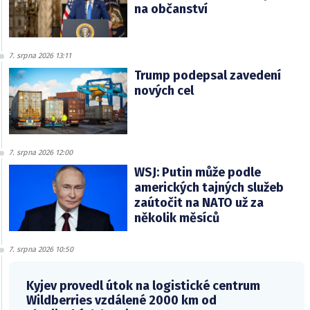
na občanství
7. srpna 2026 13:11
Trump podepsal zavedení
nových cel
7. srpna 2026 12:00
WSJ: Putin může podle
amerických tajných služeb
zaútočit na NATO už za
několik měsíců
7. srpna 2026 10:50
Kyjev provedl útok na logistické centrum
Wildberries vzdálené 2000 km od