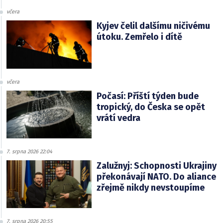
včera
Kyjev čelil dalšímu ničivému
útoku. Zemřelo i dítě
včera
Počasí: Příští týden bude
tropický, do Česka se opět
vrátí vedra
7. srpna 2026 22:04
Zalužnyj: Schopnosti Ukrajiny
překonávají NATO. Do aliance
zřejmě nikdy nevstoupíme
7. srpna 2026 20:55