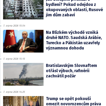
bydlení? Pokud odejdou z
okupovaných oblastí, Rusové
jim dům zabaví
7. srpna 2026 15:54
Na Blízkém východě vzniká
druhé NATO. Saudská Arábie,
Turecko a Pákistán uzavřely
významnou dohodu
7. srpna 2026 15:15
Bratislavským Slovnaftem
otřásl výbuch, rafinérii
zachvátil požár
7. srpna 2026 14:25
Trump se opět pokouší
omezit novorozencům práva