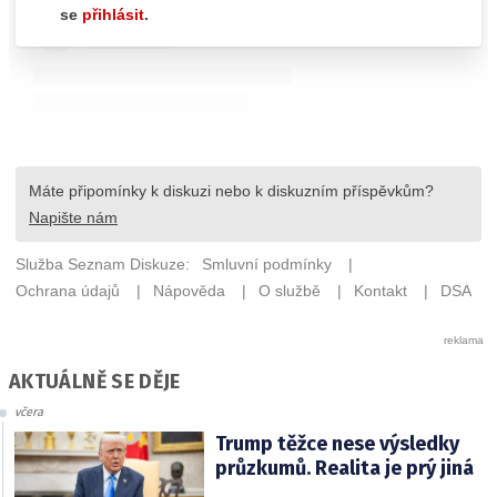
AKTUÁLNĚ SE DĚJE
včera
Trump těžce nese výsledky
průzkumů. Realita je prý jiná