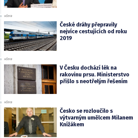
včera
České dráhy přepravily
nejvíce cestujících od roku
2019
včera
V Česku dochází lék na
rakovinu prsu. Ministerstvo
přišlo s neotřelým řešením
včera
Česko se rozloučilo s
výtvarným umělcem Milanem
Knížákem