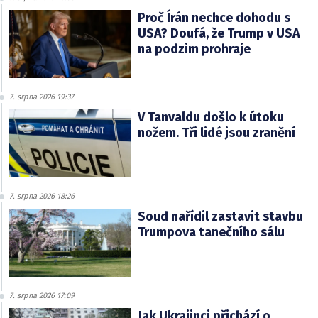
Proč Írán nechce dohodu s
USA? Doufá, že Trump v USA
na podzim prohraje
7. srpna 2026 19:37
V Tanvaldu došlo k útoku
nožem. Tři lidé jsou zranění
7. srpna 2026 18:26
Soud nařídil zastavit stavbu
Trumpova tanečního sálu
7. srpna 2026 17:09
Jak Ukrajinci přichází o