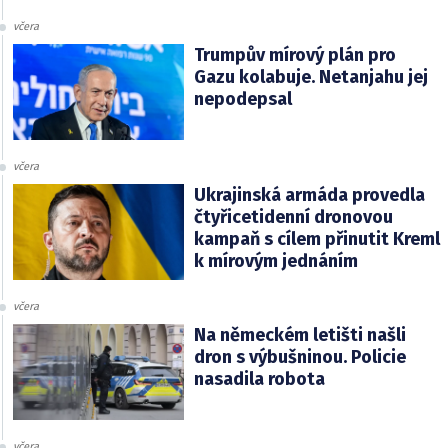
včera
Trumpův mírový plán pro
Gazu kolabuje. Netanjahu jej
nepodepsal
včera
Ukrajinská armáda provedla
čtyřicetidenní dronovou
kampaň s cílem přinutit Kreml
k mírovým jednáním
včera
Na německém letišti našli
dron s výbušninou. Policie
nasadila robota
včera