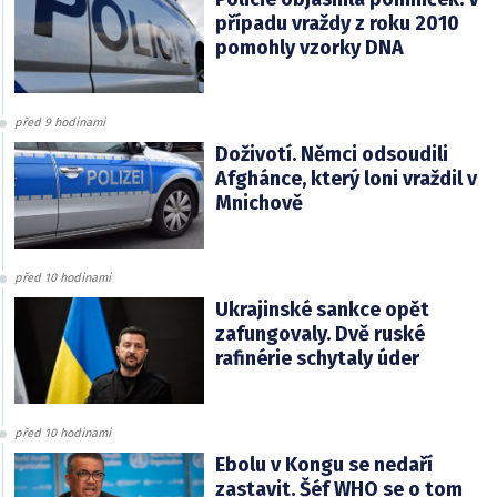
případu vraždy z roku 2010
pomohly vzorky DNA
před 9 hodinami
Doživotí. Němci odsoudili
Afghánce, který loni vraždil v
Mnichově
před 10 hodinami
Ukrajinské sankce opět
zafungovaly. Dvě ruské
rafinérie schytaly úder
před 10 hodinami
Ebolu v Kongu se nedaří
zastavit. Šéf WHO se o tom