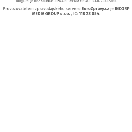
fotografií je bez souhlasu INCORP MEDIA GROUP s.r.o. zakázáno.
Provozovatelem zpravodajského serveru
EuroZprávy.cz
je
INCORP
MEDIA GROUP s.r.o.
, IC:
118 23 054
.