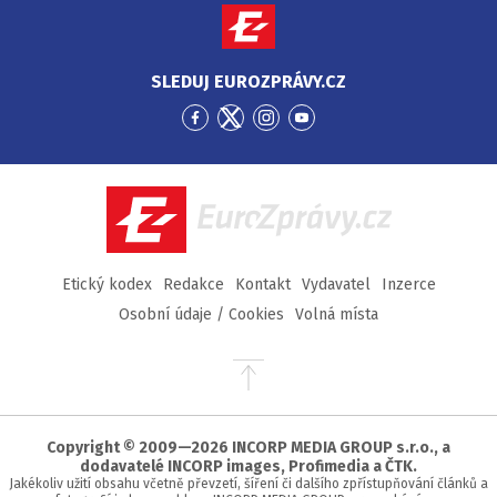
SLEDUJ EUROZPRÁVY.CZ
Přejít
Přejít
Přejít
Přejít
na
na
na
na
Facebook
Twitter
Instagram
YouTube
EuroZprávy.cz
Etický kodex
Redakce
Kontakt
Vydavatel
Inzerce
Osobní údaje / Cookies
Volná místa
Přejít
na
začátek
stránky
Copyright © 2009—2026 INCORP MEDIA GROUP s.r.o., a
dodavatelé INCORP images, Profimedia a ČTK.
Jakékoliv užití obsahu včetně převzetí, šíření či dalšího zpřístupňování článků a