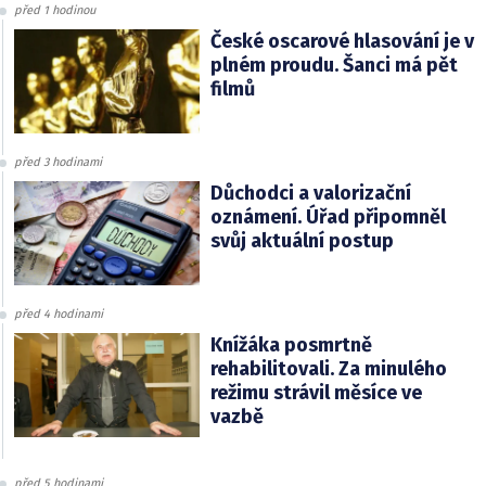
před 1 hodinou
České oscarové hlasování je v
plném proudu. Šanci má pět
filmů
před 3 hodinami
Důchodci a valorizační
oznámení. Úřad připomněl
svůj aktuální postup
před 4 hodinami
Knížáka posmrtně
rehabilitovali. Za minulého
režimu strávil měsíce ve
vazbě
před 5 hodinami