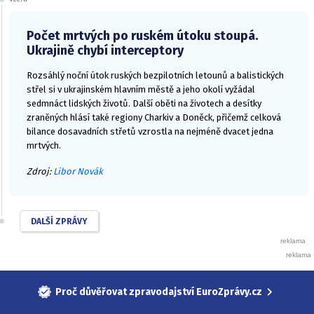
Počet mrtvých po ruském útoku stoupá.
Ukrajině chybí interceptory
Rozsáhlý noční útok ruských bezpilotních letounů a balistických
střel si v ukrajinském hlavním městě a jeho okolí vyžádal
sedmnáct lidských životů. Další oběti na životech a desítky
zraněných hlásí také regiony Charkiv a Doněck, přičemž celková
bilance dosavadních střetů vzrostla na nejméně dvacet jedna
mrtvých.
Zdroj:
Libor Novák
DALŠÍ ZPRÁVY
Proč důvěřovat zpravodajství EuroZprávy.cz