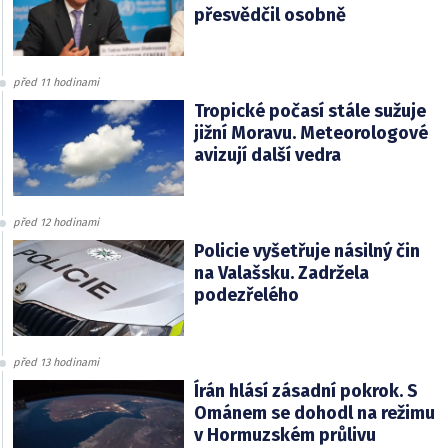
přesvědčil osobně
před 11 hodinami
Tropické počasí stále sužuje
jižní Moravu. Meteorologové
avizují další vedra
před 12 hodinami
Policie vyšetřuje násilný čin
na Valašsku. Zadržela
podezřelého
před 13 hodinami
Írán hlásí zásadní pokrok. S
Ománem se dohodl na režimu
v Hormuzském průlivu