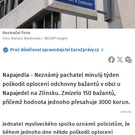
Ilustrační foto
Foto: Mariusz Stankowski / INCORP images
Proč důvěřovat zpravodajství EuroZprávy.cz
FACEBOOK
X
ZPR
Napajedla - Neznámý pachatel minulý týden
poškodil oplocení odchovny bažantů v obci u
Napajedel na Zlínsku. Zmizelo 150 bažantů,
přičemž hodnota jednoho přesahuje 3000 korun.
Jednatel mysliveckého spolku oznámil policistům, že
během jednoho dne někdo poškodil oplocení