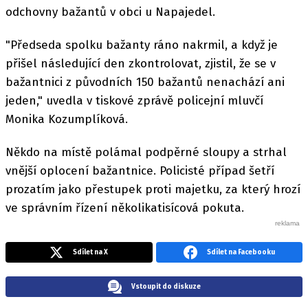
odchovny bažantů v obci u Napajedel.
"Předseda spolku bažanty ráno nakrmil, a když je
přišel následující den zkontrolovat, zjistil, že se v
bažantnici z původních 150 bažantů nenachází ani
jeden," uvedla v tiskové zprávě policejní mluvčí
Monika Kozumplíková.
Někdo na místě polámal podpěrné sloupy a strhal
vnější oplocení bažantnice. Policisté případ šetří
prozatím jako přestupek proti majetku, za který hrozí
ve správním řízení několikatisícová pokuta.
Sdílet na X
Sdílet na Facebooku
Vstoupit do diskuze