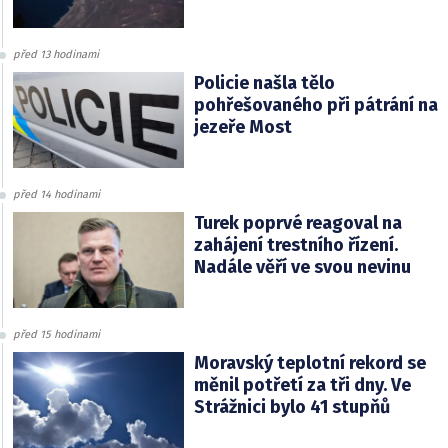
před 13 hodinami
Policie našla tělo
pohřešovaného při pátrání na
jezeře Most
před 14 hodinami
Turek poprvé reagoval na
zahájení trestního řízení.
Nadále věří ve svou nevinu
před 15 hodinami
Moravský teplotní rekord se
měnil potřetí za tři dny. Ve
Strážnici bylo 41 stupňů