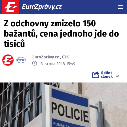
MEN
Z odchovny zmizelo 150
bažantů, cena jednoho jde do
tisíců
EuroZprávy.cz
,
ČTK
13. srpna 2018 15:49
Sdílet
článek