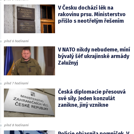
V Česku dochází lék na
rakovinu prsu. Ministerstvo
přišlo s neotřelým řešením
před 6 hodinami
V NATO nikdy nebudeme, míní
bývalý šéf ukrajinské armády
Zalužnyj
před 7 hodinami
Česká diplomacie přesouvá
své síly. Jeden konzulát
zanikne, jiný vznikne
před 8 hodinami
Policie objasnila pomníček. V