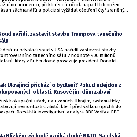
vážnému incidentu, při kterém útočník napadl lidi nožem.
Zásah záchranářů a policie si vyžádal ošetření čtyř zraněných
osob, přičemž tři z nich utrpěly těžká poranění.
Soud nařídil zastavit stavbu Trumpova tanečního
sálu
Federální odvolací soud v USA nařídil zastavení stavby
kontroverzního tanečního sálu v hodnotě 400 milionů
dolarů, který v Bílém domě prosazuje prezident Donald
Trump. Páteční rozhodnutí představuje vážnou překážku pro
administrativu a otevírá cestu k právní bitvě před Nejvyšším
soudem.
Jak Ukrajinci přichází o bydlení? Pokud odejdou z
okupovaných oblastí, Rusové jim dům zabaví
Ruské okupační úřady na územích Ukrajiny systematicky
zabavují nemovitosti civilistů, kteří před válkou uprchli do
bezpečí. Rozsáhlá investigativní analýza BBC Verify a BBC
Russian odhalila, že od roku 2024 bylo identifikováno k
zabavení nebo již přímo zkonfiskováno přes 34 tisíc domů a
bytů.
Na Blízkém východě vzniká druhé NATO. Saudská