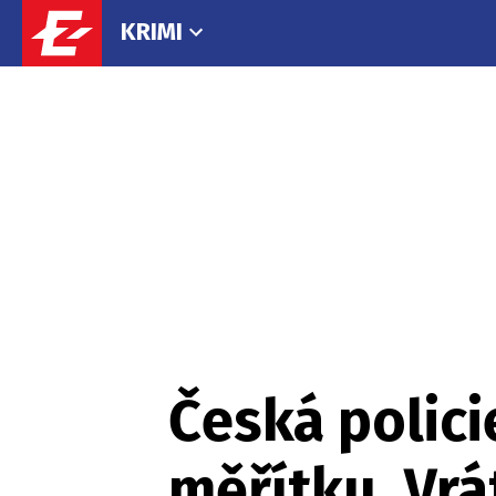
KRIMI
Česká polici
měřítku. Vrá