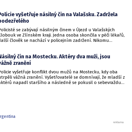
Policie vyšetřuje násilný čin na Valašsku. Zadržela
podezřelého
Policisté se zabývají násilným činem v Újezd u Valašských
Klobouk ve Zlínském kraji. Jedna osoba skončila v péči lékařů,
další člověk se nachází v policejním zadržení. Nikomu
nehrozí žádné nebezpečí.
Násilný čin na Mostecku. Aktéry dva muži, jsou
vážně zranění
Policie vyšetřuje konflikt dvou mužů na Mostecku, kdy oba
utrpěli vážná zranění. Vyšetřovatelé se domnívají, že mladší z
aktérů napadl staršího a následně se pokusil o sebevraždu.
Zatím jde však o předběžné závěry šetření.
rgentina