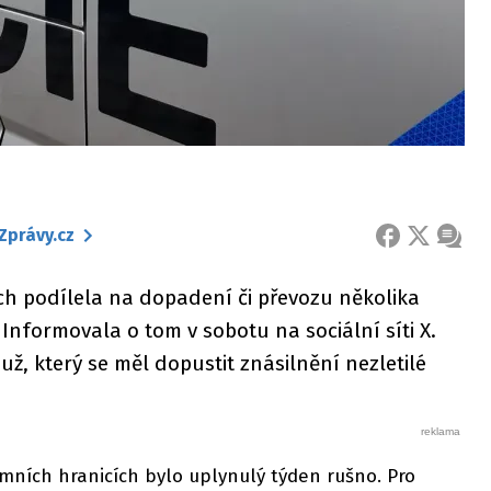
Zprávy.cz
FACEBOOK
X
ZPRÁ
ch podílela na dopadení či převozu několika
nformovala o tom v sobotu na sociální síti X.
už, který se měl dopustit znásilnění nezletilé
emních hranicích bylo uplynulý týden rušno. Pro