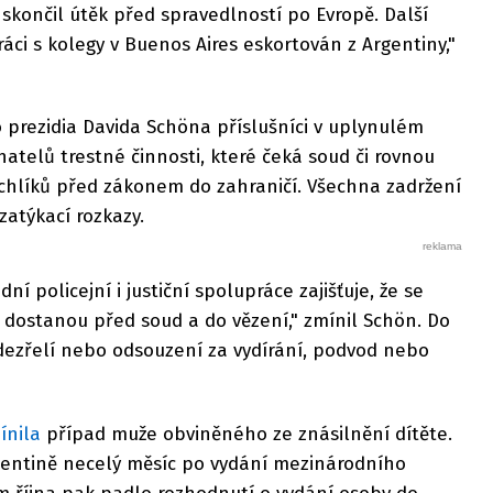
ě skončil útěk před spravedlností po Evropě. Další
áci s kolegy v Buenos Aires eskortován z Argentiny,"
 prezidia Davida Schöna příslušníci v uplynulém
hatelů trestné činnosti, které čeká soud či rovnou
rchlíků před zákonem do zahraničí. Všechna zadržení
zatýkací rozkazy.
í policejní i justiční spolupráce zajišťuje, že se
 dostanou před soud a do vězení," zmínil Schön. Do
dezřelí nebo odsouzení za vydírání, podvod nebo
ínila
případ muže obviněného ze znásilnění dítěte.
rgentině necelý měsíc po vydání mezinárodního