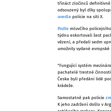
třináct zločinců definitivn
odsouzený byl díky spolupr
uvedla
policie na síti X.
Podle
mluvčího policejního
týdnu eskortovali šest pac
vězení, a předali sedm up
umožnily vydané evropské 
"Fungující systém mezinárodn
pachatelé trestné činnosti
Česka byli předáni lidé po
krádeže.
Samostatně pak policie
zm
K jeho zadržení došlo v A