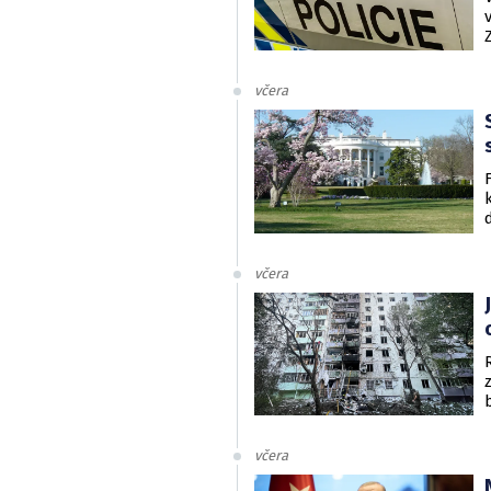
včera
včera
včera