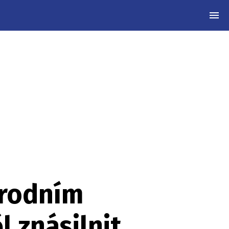
MEN
árodním
l znásilnit