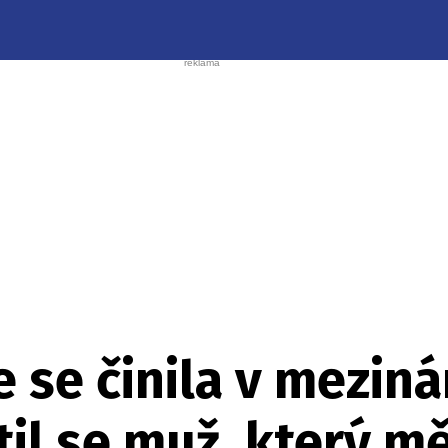
e se činila v mezin
til se muž, který mě