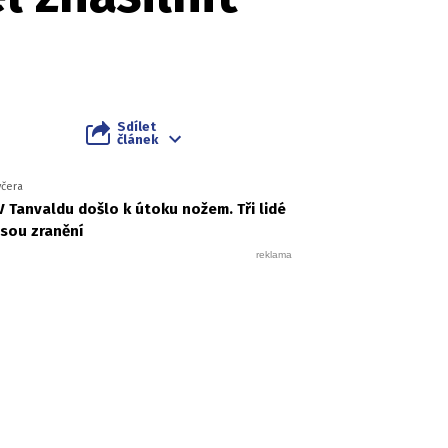
Sdílet
článek
včera
V Tanvaldu došlo k útoku nožem. Tři lidé
jsou zranění