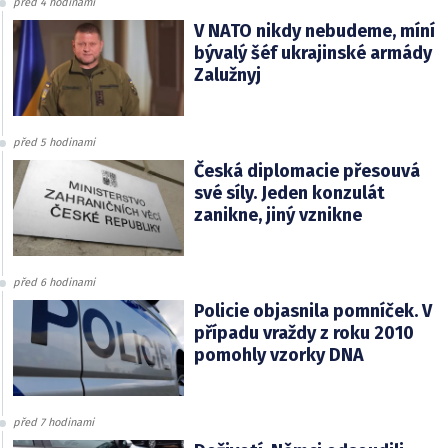
před 4 hodinami
V NATO nikdy nebudeme, míní
bývalý šéf ukrajinské armády
Zalužnyj
před 5 hodinami
Česká diplomacie přesouvá
své síly. Jeden konzulát
zanikne, jiný vznikne
před 6 hodinami
Policie objasnila pomníček. V
případu vraždy z roku 2010
pomohly vzorky DNA
před 7 hodinami