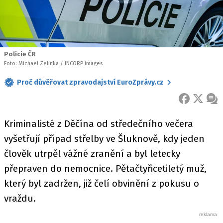
Policie ČR
Foto: Michael Zelinka / INCORP images
Proč důvěřovat zpravodajství EuroZprávy.cz
FACEBOOK
X
ZPR
Kriminalisté z Děčína od středečního večera
vyšetřují případ střelby ve Šluknově, kdy jeden
člověk utrpěl vážné zranění a byl letecky
přepraven do nemocnice. Pětačtyřicetiletý muž,
který byl zadržen, již čelí obvinění z pokusu o
vraždu.