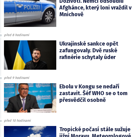
Doživotí. Němci odsoudili
Afghánce, který loni vraždil v
Mnichově
před 8 hodinami
Ukrajinské sankce opět
zafungovaly. Dvě ruské
rafinérie schytaly úder
před 9 hodinami
Ebolu v Kongu se nedaří
zastavit. Šéf WHO se o tom
přesvědčil osobně
před 10 hodinami
Tropické počasí stále sužuje
jižní Moravu. Meteorologové