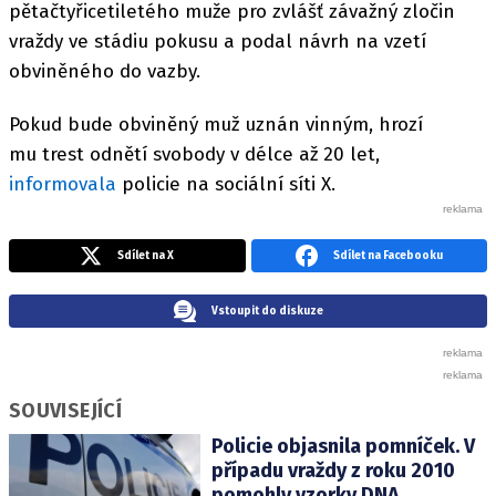
pětačtyřicetiletého muže pro zvlášť závažný zločin
vraždy ve stádiu pokusu a podal návrh na vzetí
obviněného do vazby.
Pokud bude obviněný muž uznán vinným, hrozí
mu trest odnětí svobody v délce až 20 let,
informovala
policie na sociální síti X.
Sdílet na X
Sdílet na Facebooku
Vstoupit do diskuze
SOUVISEJÍCÍ
Policie objasnila pomníček. V
případu vraždy z roku 2010
pomohly vzorky DNA