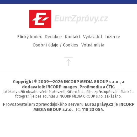
Facebook
Twitter
Instagram
YouTube
EuroZprávy.cz
Etický kodex
Redakce
Kontakt
Vydavatel
Inzerce
Osobní údaje / Cookies
Volná místa
Přejít
na
začátek
stránky
Copyright © 2009—2026 INCORP MEDIA GROUP s.r.o., a
dodavatelé INCORP images, Profimedia a ČTK.
Jakékoliv užití obsahu včetně převzetí, šíření či dalšího zpřístupňování článků a
fotografií je bez souhlasu INCORP MEDIA GROUP s.r.o. zakázáno.
Provozovatelem zpravodajského serveru
EuroZprávy.cz
je
INCORP
MEDIA GROUP s.r.o.
, IC:
118 23 054
.