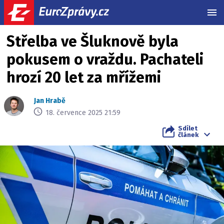
MEN
Střelba ve Šluknově byla
pokusem o vraždu. Pachateli
hrozí 20 let za mřížemi
Jan Hrabě
18. července 2025 21:59
Sdílet
článek