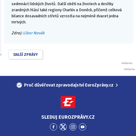
sedmnáct lidských životů. Další oběti na životech a desítky
zraněných hlásí také regiony Charkiv a Doněck, přičemž celková
bilance dosavadních střetů vzrostla na nejméně dvacet jedna
mrtvých.
Zdroj:
Libor Novák
DALŠÍ ZPRÁVY
Proč důvěřovat zpravodajství EuroZprávy.cz
SLEDUJ EUROZPRÁVY.CZ
Přejít
Přejít
Přejít
Přejít
na
na
na
na