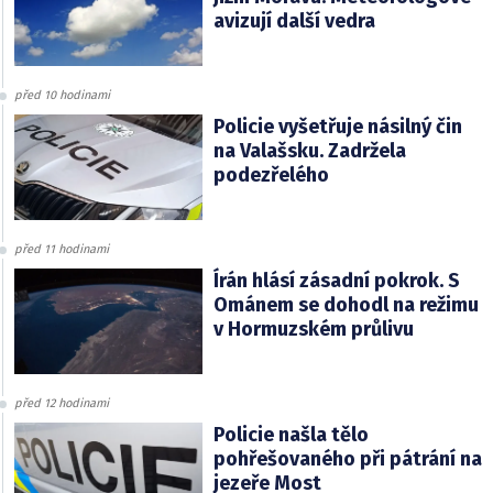
avizují další vedra
před 10 hodinami
Policie vyšetřuje násilný čin
na Valašsku. Zadržela
podezřelého
před 11 hodinami
Írán hlásí zásadní pokrok. S
Ománem se dohodl na režimu
v Hormuzském průlivu
před 12 hodinami
Policie našla tělo
pohřešovaného při pátrání na
jezeře Most