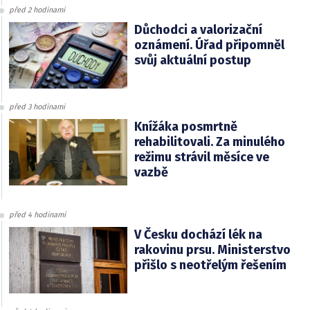
před 2 hodinami
Důchodci a valorizační
oznámení. Úřad připomněl
svůj aktuální postup
před 3 hodinami
Knížáka posmrtně
rehabilitovali. Za minulého
režimu strávil měsíce ve
vazbě
před 4 hodinami
V Česku dochází lék na
rakovinu prsu. Ministerstvo
přišlo s neotřelým řešením