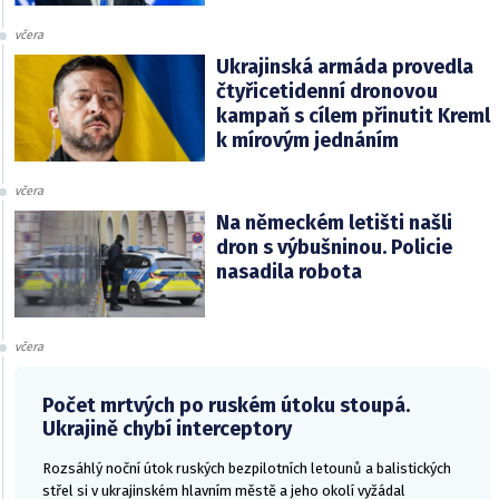
včera
Ukrajinská armáda provedla
čtyřicetidenní dronovou
kampaň s cílem přinutit Kreml
k mírovým jednáním
včera
Na německém letišti našli
dron s výbušninou. Policie
nasadila robota
včera
Počet mrtvých po ruském útoku stoupá.
Ukrajině chybí interceptory
Rozsáhlý noční útok ruských bezpilotních letounů a balistických
střel si v ukrajinském hlavním městě a jeho okolí vyžádal