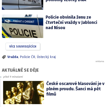
Policie obvinila ženu ze
čtvrteční vraždy v Jablonci
nad Nisou
VÍCE SOUVISEJÍCÍCH
Vražda
,
Policie ČR
,
Ústecký kraj
AKTUÁLNĚ SE DĚJE
před 9 minutami
České oscarové hlasování je v
plném proudu. Šanci má pět
filmů