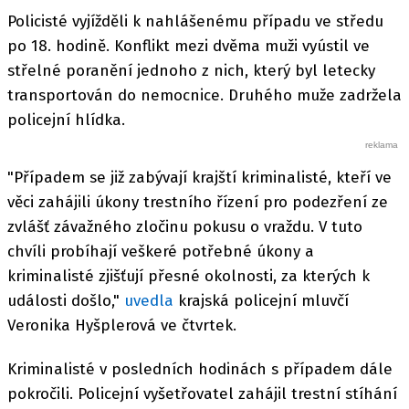
Policisté vyjížděli k nahlášenému případu ve středu
po 18. hodině. Konflikt mezi dvěma muži vyústil ve
střelné poranění jednoho z nich, který byl letecky
transportován do nemocnice. Druhého muže zadržela
policejní hlídka.
"Případem se již zabývají krajští kriminalisté, kteří ve
věci zahájili úkony trestního řízení pro podezření ze
zvlášť závažného zločinu pokusu o vraždu. V tuto
chvíli probíhají veškeré potřebné úkony a
kriminalisté zjišťují přesné okolnosti, za kterých k
události došlo,"
uvedla
krajská policejní mluvčí
Veronika Hyšplerová ve čtvrtek.
Kriminalisté v posledních hodinách s případem dále
pokročili. Policejní vyšetřovatel zahájil trestní stíhání