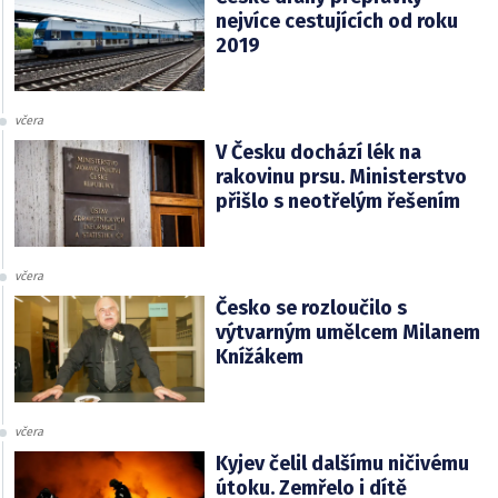
nejvíce cestujících od roku
2019
včera
V Česku dochází lék na
rakovinu prsu. Ministerstvo
přišlo s neotřelým řešením
včera
Česko se rozloučilo s
výtvarným umělcem Milanem
Knížákem
včera
Kyjev čelil dalšímu ničivému
útoku. Zemřelo i dítě