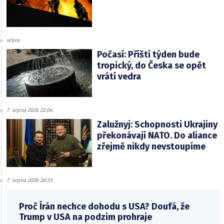
včera
Počasí: Příští týden bude
tropický, do Česka se opět
vrátí vedra
7. srpna 2026 22:04
Zalužnyj: Schopnosti Ukrajiny
překonávají NATO. Do aliance
zřejmě nikdy nevstoupíme
7. srpna 2026 20:55
Proč Írán nechce dohodu s USA? Doufá, že
Trump v USA na podzim prohraje