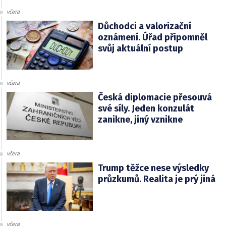
včera
Důchodci a valorizační
oznámení. Úřad připomněl
svůj aktuální postup
včera
Česká diplomacie přesouvá
své síly. Jeden konzulát
zanikne, jiný vznikne
včera
Trump těžce nese výsledky
průzkumů. Realita je prý jiná
včera