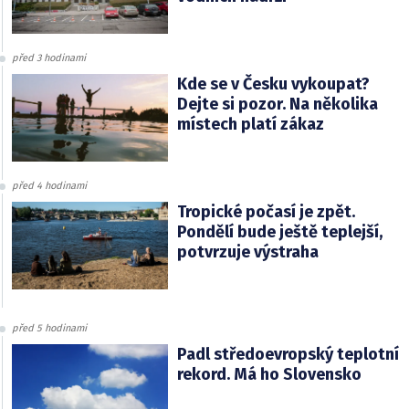
před 3 hodinami
Kde se v Česku vykoupat?
Dejte si pozor. Na několika
místech platí zákaz
před 4 hodinami
Tropické počasí je zpět.
Pondělí bude ještě teplejší,
potvrzuje výstraha
před 5 hodinami
Padl středoevropský teplotní
rekord. Má ho Slovensko