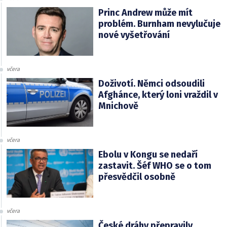
Princ Andrew může mít
problém. Burnham nevylučuje
nové vyšetřování
včera
Doživotí. Němci odsoudili
Afghánce, který loni vraždil v
Mnichově
včera
Ebolu v Kongu se nedaří
zastavit. Šéf WHO se o tom
přesvědčil osobně
včera
České dráhy přepravily