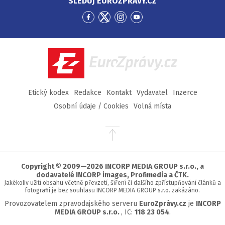
SLEDUJ EUROZPRÁVY.CZ
Přejít
Přejít
Přejít
Přejít
na
na
na
na
Facebook
Twitter
Instagram
YouTube
EuroZprávy.cz
Etický kodex
Redakce
Kontakt
Vydavatel
Inzerce
Osobní údaje / Cookies
Volná místa
Přejít
na
začátek
stránky
Copyright © 2009—2026 INCORP MEDIA GROUP s.r.o., a
dodavatelé INCORP images, Profimedia a ČTK.
Jakékoliv užití obsahu včetně převzetí, šíření či dalšího zpřístupňování článků a
fotografií je bez souhlasu INCORP MEDIA GROUP s.r.o. zakázáno.
Provozovatelem zpravodajského serveru
EuroZprávy.cz
je
INCORP
MEDIA GROUP s.r.o.
, IC:
118 23 054
.