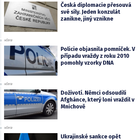
Česká diplomacie přesouvá
své síly. Jeden konzulát
zanikne, jiný vznikne
včera
Policie objasnila pomníček. V
případu vraždy z roku 2010
pomohly vzorky DNA
včera
Doživotí. Němci odsoudili
Afghánce, který loni vraždil v
Mnichově
včera
Ukrajinské sankce opět