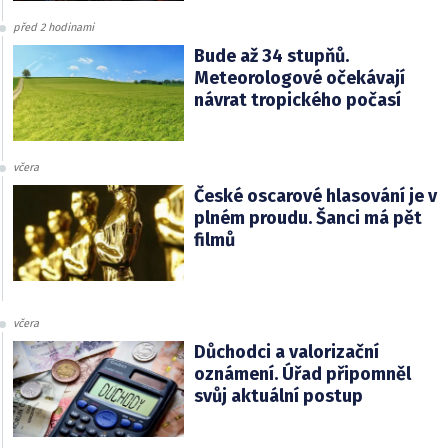
před 2 hodinami
Bude až 34 stupňů.
Meteorologové očekávají
návrat tropického počasí
včera
České oscarové hlasování je v
plném proudu. Šanci má pět
filmů
včera
Důchodci a valorizační
oznámení. Úřad připomněl
svůj aktuální postup