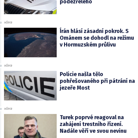
podezřelého
včera
Írán hlásí zásadní pokrok. S
Ománem se dohodl na režimu
v Hormuzském průlivu
včera
Policie našla tělo
pohřešovaného při pátrání na
jezeře Most
včera
Turek poprvé reagoval na
zahájení trestního řízení.
Nadále věří ve svou nevinu