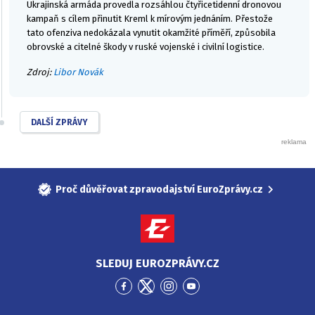
Ukrajinská armáda provedla rozsáhlou čtyřicetidenní dronovou
kampaň s cílem přinutit Kreml k mírovým jednáním. Přestože
tato ofenziva nedokázala vynutit okamžité příměří, způsobila
obrovské a citelné škody v ruské vojenské i civilní logistice.
Zdroj:
Libor Novák
DALŠÍ ZPRÁVY
Proč důvěřovat zpravodajství EuroZprávy.cz
SLEDUJ EUROZPRÁVY.CZ
Přejít
Přejít
Přejít
Přejít
na
na
na
na