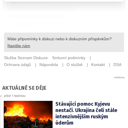
AKTUÁLNĚ SE DĚJE
před 1 hodinou
Stávající pomoc Kyjevu
nestačí. Ukrajina čelí stále
intenzivnějším ruským
úderům