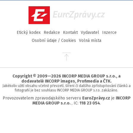
Facebook
Twitter
Instagram
YouTube
EuroZprávy.cz
Etický kodex
Redakce
Kontakt
Vydavatel
Inzerce
Osobní údaje / Cookies
Volná místa
Přejít
na
začátek
stránky
Copyright © 2009—2026 INCORP MEDIA GROUP s.r.o., a
dodavatelé INCORP images, Profimedia a ČTK.
Jakékoliv užití obsahu včetně převzetí, šíření či dalšího zpřístupňování článků a
fotografií je bez souhlasu INCORP MEDIA GROUP s.r.o. zakázáno.
Provozovatelem zpravodajského serveru
EuroZprávy.cz
je
INCORP
MEDIA GROUP s.r.o.
, IC:
118 23 054
.