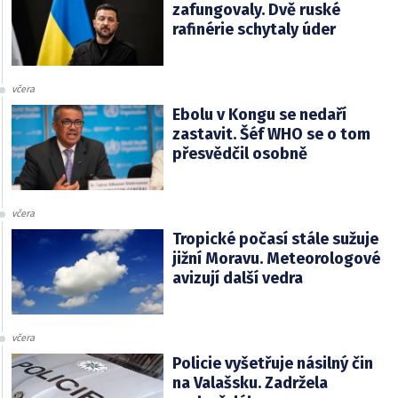
zafungovaly. Dvě ruské
rafinérie schytaly úder
včera
Ebolu v Kongu se nedaří
zastavit. Šéf WHO se o tom
přesvědčil osobně
včera
Tropické počasí stále sužuje
jižní Moravu. Meteorologové
avizují další vedra
včera
Policie vyšetřuje násilný čin
na Valašsku. Zadržela