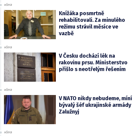
včera
Knížáka posmrtně
rehabilitovali. Za minulého
režimu strávil měsíce ve
vazbě
včera
V Česku dochází lék na
rakovinu prsu. Ministerstvo
přišlo s neotřelým řešením
včera
V NATO nikdy nebudeme, míní
bývalý šéf ukrajinské armády
Zalužnyj
včera