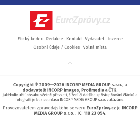
na
na
na
na
Facebook
Twitter
Instagram
YouTube
EuroZprávy.cz
Etický kodex
Redakce
Kontakt
Vydavatel
Inzerce
Osobní údaje / Cookies
Volná místa
Přejít
na
začátek
stránky
Copyright © 2009—2026 INCORP MEDIA GROUP s.r.o., a
dodavatelé INCORP images, Profimedia a ČTK.
Jakékoliv užití obsahu včetně převzetí, šíření či dalšího zpřístupňování článků a
fotografií je bez souhlasu INCORP MEDIA GROUP s.r.o. zakázáno.
Provozovatelem zpravodajského serveru
EuroZprávy.cz
je
INCORP
MEDIA GROUP s.r.o.
, IC:
118 23 054
.