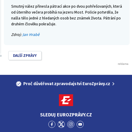
Smutný nález přinesla pátrací akce po dvou pohřešovaných, která
od úterního večera probíhá na jezeru Most. Policie potvrdila, že
našla tělo jedné z hledaných osob bez známek života. Pátrání po
druhém člověku pokračuje.
Zdroj:
Jan Hrabě
DALŠÍ ZPRÁVY
Proč důvěřovat zpravodajství EuroZprávy.cz
SLEDUJ EUROZPRÁVY.CZ
Přejít
Přejít
Přejít
Přejít