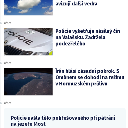
avizují další vedra
včera
Policie vyšetřuje násilný čin
na Valašsku. Zadržela
podezřelého
včera
Írán hlásí zásadní pokrok. S
Ománem se dohodl na režimu
v Hormuzském průlivu
včera
Policie našla tělo pohřešovaného při pátrání
na jezeře Most