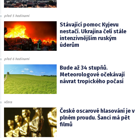
před 5 hodinami
Stávající pomoc Kyjevu
nestačí. Ukrajina čelí stále
intenzivnějším ruským
úderům
před 6 hodinami
Bude až 34 stupňů.
Meteorologové očekávají
návrat tropického počasí
včera
České oscarové hlasování je v
plném proudu. Šanci má pět
filmů