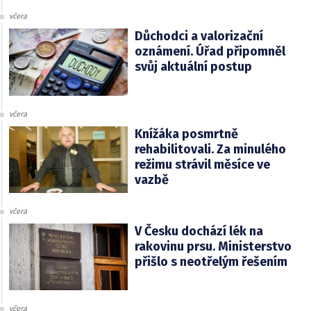
včera
Důchodci a valorizační
oznámení. Úřad připomněl
svůj aktuální postup
včera
Knížáka posmrtně
rehabilitovali. Za minulého
režimu strávil měsíce ve
vazbě
včera
V Česku dochází lék na
rakovinu prsu. Ministerstvo
přišlo s neotřelým řešením
včera