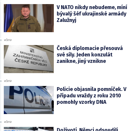
V NATO nikdy nebudeme, míní
bývalý šéf ukrajinské armády
Zalužnyj
včera
Česká diplomacie přesouvá
své síly. Jeden konzulát
zanikne, jiný vznikne
včera
Policie objasnila pomníček. V
případu vraždy z roku 2010
pomohly vzorky DNA
včera
Doživotí. Němci odsoudili