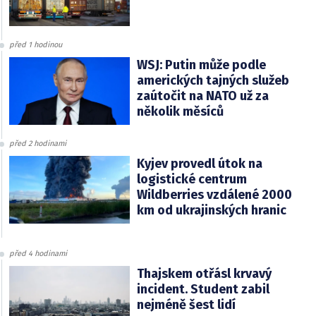
před 1 hodinou
WSJ: Putin může podle
amerických tajných služeb
zaútočit na NATO už za
několik měsíců
před 2 hodinami
Kyjev provedl útok na
logistické centrum
Wildberries vzdálené 2000
km od ukrajinských hranic
před 4 hodinami
Thajskem otřásl krvavý
incident. Student zabil
nejméně šest lidí