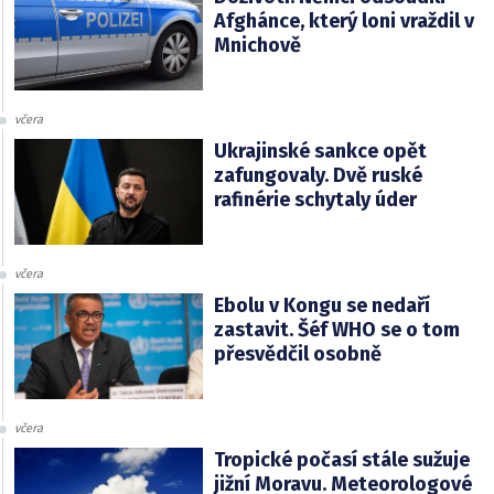
Afghánce, který loni vraždil v
Mnichově
včera
Ukrajinské sankce opět
zafungovaly. Dvě ruské
rafinérie schytaly úder
včera
Ebolu v Kongu se nedaří
zastavit. Šéf WHO se o tom
přesvědčil osobně
včera
Tropické počasí stále sužuje
jižní Moravu. Meteorologové