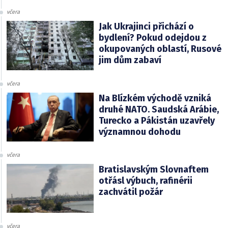
včera
Jak Ukrajinci přichází o
bydlení? Pokud odejdou z
okupovaných oblastí, Rusové
jim dům zabaví
včera
Na Blízkém východě vzniká
druhé NATO. Saudská Arábie,
Turecko a Pákistán uzavřely
významnou dohodu
včera
Bratislavským Slovnaftem
otřásl výbuch, rafinérii
zachvátil požár
včera