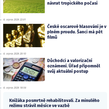
návrat tropického počasí
6. srpna 2026 22:01
České oscarové hlasování je v
plném proudu. Šanci má pět
filmů
6. srpna 2026 20:10
Důchodci a valorizační
oznámení. Úřad připomněl
svůj aktuální postup
6. srpna 2026 18:56
Knížáka posmrtně rehabilitovali. Za minulého
režimu strávil měsíce ve vazbě