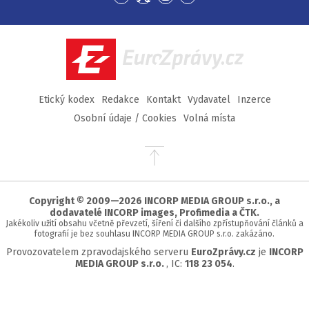
Přejít
Přejít
Přejít
Přejít
na
na
na
na
Facebook
Twitter
Instagram
YouTube
EuroZprávy.cz
Etický kodex
Redakce
Kontakt
Vydavatel
Inzerce
Osobní údaje / Cookies
Volná místa
Přejít
na
začátek
stránky
Copyright © 2009—2026 INCORP MEDIA GROUP s.r.o., a
dodavatelé INCORP images, Profimedia a ČTK.
Jakékoliv užití obsahu včetně převzetí, šíření či dalšího zpřístupňování článků a
fotografií je bez souhlasu INCORP MEDIA GROUP s.r.o. zakázáno.
Provozovatelem zpravodajského serveru
EuroZprávy.cz
je
INCORP
MEDIA GROUP s.r.o.
, IC:
118 23 054
.