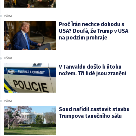
včera
Proč Írán nechce dohodu s
USA? Doufá, že Trump v USA
na podzim prohraje
včera
V Tanvaldu došlo k útoku
nožem. Tři lidé jsou zranění
včera
Soud nařídil zastavit stavbu
Trumpova tanečního sálu