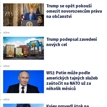
Trump se opět pokouší
omezit novorozencům práva
na občanství
včera
Trump podepsal zavedení
nových cel
včera
WSJ: Putin může podle
amerických tajných služeb
zaútočit na NATO už za
několik měsíců
včera
Kyjev provedl útok na