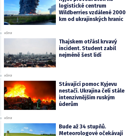
logistické centrum
Wildberries vzdálené 2000
km od ukrajinských hranic
včera
Thajskem otřásl krvavý
incident. Student zabil
nejméně šest lidí
včera
Stávající pomoc Kyjevu
nestačí. Ukrajina čelí stále
intenzivnějším ruským
úderům
včera
Bude až 34 stupňů.
Meteorologové očekávají