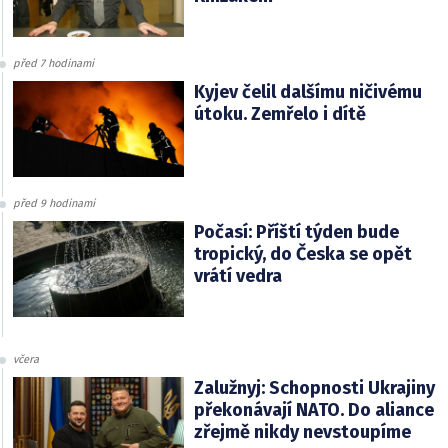
před 7 hodinami
Kyjev čelil dalšímu ničivému
útoku. Zemřelo i dítě
před 9 hodinami
Počasí: Příští týden bude
tropický, do Česka se opět
vrátí vedra
včera
Zalužnyj: Schopnosti Ukrajiny
překonávají NATO. Do aliance
zřejmě nikdy nevstoupíme