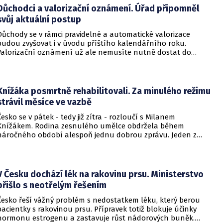
Důchodci a valorizační oznámení. Úřad připomněl
svůj aktuální postup
Důchody se v rámci pravidelné a automatické valorizace
budou zvyšovat i v úvodu příštího kalendářního roku.
Valorizační oznámení už ale nemusíte nutně dostat do
schránky. Pokud ho člověk chce mít na papíře, může si o něj
požádat.
Knížáka posmrtně rehabilitovali. Za minulého režimu
strávil měsíce ve vazbě
Česko se v pátek - tedy již zítra - rozloučí s Milanem
Knížákem. Rodina zesnulého umělce obdržela během
náročného období alespoň jednu dobrou zprávu. Jeden z
pražských obvodních soudů Knížáka definitivně rehabilitoval
za vazební stíhání v dobách komunistického režimu.
V Česku dochází lék na rakovinu prsu. Ministerstvo
přišlo s neotřelým řešením
Česko řeší vážný problém s nedostatkem léku, který berou
pacientky s rakovinou prsu. Přípravek totiž blokuje účinky
hormonu estrogenu a zastavuje růst nádorových buněk.