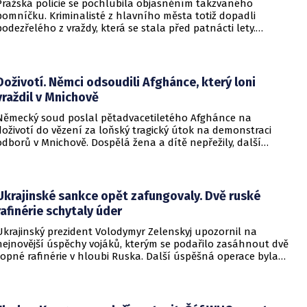
Pražská policie se pochlubila objasněním takzvaného
pomníčku. Kriminalisté z hlavního města totiž dopadli
podezřelého z vraždy, která se stala před patnácti lety.
Zásadní roli sehrály stopy DNA. Pro muže si došla zásahová
jednotka.
Doživotí. Němci odsoudili Afghánce, který loni
vraždil v Mnichově
Německý soud poslal pětadvacetiletého Afghánce na
doživotí do vězení za loňský tragický útok na demonstraci
odborů v Mnichově. Dospělá žena a dítě nepřežily, další
desítky lidí utrpěli zranění. O soudním rozhodnutí
informovala DW.
Ukrajinské sankce opět zafungovaly. Dvě ruské
rafinérie schytaly úder
Ukrajinský prezident Volodymyr Zelenskyj upozornil na
nejnovější úspěchy vojáků, kterým se podařilo zasáhnout dvě
ropné rafinérie v hloubi Ruska. Další úspěšná operace byla
provedena v Černém moři.