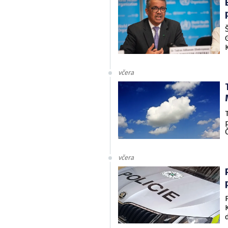
včera
včera