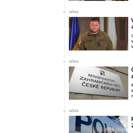
včera
včera
včera