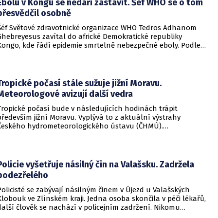
Ebolu v Kongu se nedaří zastavit. Šéf WHO se o tom
přesvědčil osobně
Šéf Světové zdravotnické organizace WHO Tedros Adhanom
Ghebreyesus zavítal do africké Demokratické republiky
Kongo, kde řádí epidemie smrtelně nebezpečné eboly. Podle
Ghebreyesuse se nemoc šíří rychleji, než se zdravotníkům
daří zintenzivňovat boj s chorobou.
Tropické počasí stále sužuje jižní Moravu.
Meteorologové avizují další vedra
Tropické počasí bude v následujících hodinách trápit
především jižní Moravu. Vyplývá to z aktuální výstrahy
Českého hydrometeorologického ústavu (ČHMÚ).
Meteorologové zároveň avizují, že již o víkendu by se horké
počasí mělo vrátit i na další místa v republice.
Policie vyšetřuje násilný čin na Valašsku. Zadržela
podezřelého
Policisté se zabývají násilným činem v Újezd u Valašských
Klobouk ve Zlínském kraji. Jedna osoba skončila v péči lékařů,
další člověk se nachází v policejním zadržení. Nikomu
nehrozí žádné nebezpečí.