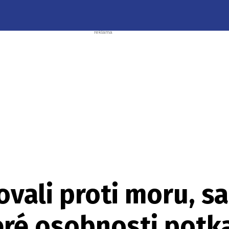
ovali proti moru, s
eré osobnosti potk