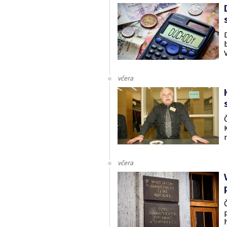
včera
včera