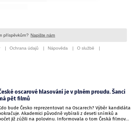
České oscarové hlasování je v plném proudu. Šanci
má pět filmů
Kdo bude Česko reprezentovat na Oscarech? Výběr kandidáta
pokračuje. Akademici původně vybírali z deseti snímků a
počet již zúžili na polovinu. Informovala o tom Česká filmová
a televizní akademie.