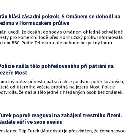
Írán hlásí zásadní pokrok. S Ománem se dohodl na
režimu v Hormuzském průlivu
Írán uvedl, že dosáhl dohody s Ománem ohledně schválené
cesty pro komerční lodě přes Hormuzský průliv. Informovala
o tom BBC. Podle Teheránu ale nebude bezpečný lodní
provoz zcela zaručen kvůli aktivitám Američanů.
Policie našla tělo pohřešovaného při pátrání na
jezeře Most
Smutný nález přinesla pátrací akce po dvou pohřešovaných,
která od úterního večera probíhá na jezeru Most. Policie
potvrdila, že našla tělo jedné z hledaných osob bez známek
života. Pátrání po druhém člověku pokračuje.
Turek poprvé reagoval na zahájení trestního řízení.
Nadále věří ve svou nevinu
Poslanec Filip Turek (Motoristé) je přesvědčen, že červencovou