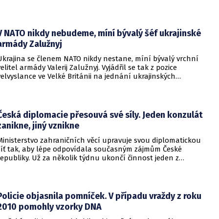
Pomoci má zvláštní léčebný program, který připravilo
ministerstvo zdravotnictví.
V NATO nikdy nebudeme, míní bývalý šéf ukrajinské
armády Zalužnyj
Ukrajina se členem NATO nikdy nestane, míní bývalý vrchní
velitel armády Valerij Zalužnyj. Vyjádřil se tak z pozice
velvyslance ve Velké Británii na jednání ukrajinských
diplomatů v Kyjevě. Představitele své země nabádal k tomu,
aby se snažila uzavřít jiné aliance.
Česká diplomacie přesouvá své síly. Jeden konzulát
zanikne, jiný vznikne
Ministerstvo zahraničních věcí upravuje svou diplomatickou
síť tak, aby lépe odpovídala současným zájmům České
republiky. Už za několik týdnu ukončí činnost jeden z
konzulátů, jiný ji naopak zahájí. Ministerstvo o tom
informovalo na webu.
Policie objasnila pomníček. V případu vraždy z roku
2010 pomohly vzorky DNA