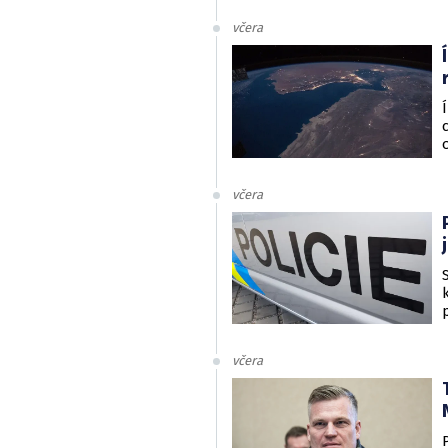
včera
včera
včera