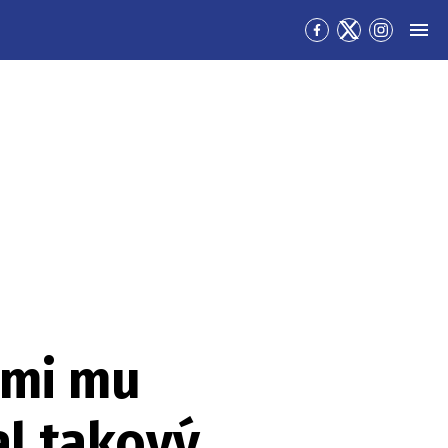
Přejít
Přejít
Přejít
MEN
na
na
na
Facebook
Twitter
Instagra
ami mu
al takový