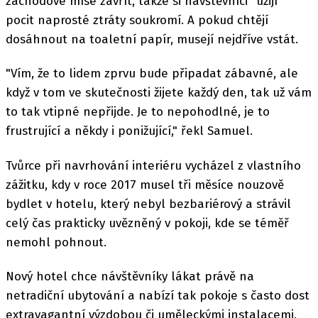
záchodové míse zavřít, takže si návštěvníci "užijí"
pocit naprosté ztráty soukromí. A pokud chtějí
dosáhnout na toaletní papír, musejí nejdříve vstát.
"Vím, že to lidem zprvu bude připadat zábavné, ale
když v tom ve skutečnosti žijete každý den, tak už vám
to tak vtipné nepřijde. Je to nepohodlné, je to
frustrující a někdy i ponižující," řekl Samuel.
Tvůrce při navrhování interiéru vycházel z vlastního
zážitku, kdy v roce 2017 musel tři měsíce nouzově
bydlet v hotelu, který nebyl bezbariérový a strávil
celý čas prakticky uvězněný v pokoji, kde se téměř
nemohl pohnout.
Nový hotel chce návštěvníky lákat právě na
netradiční ubytování a nabízí tak pokoje s často dost
extravagantní výzdobou či uměleckými instalacemi.