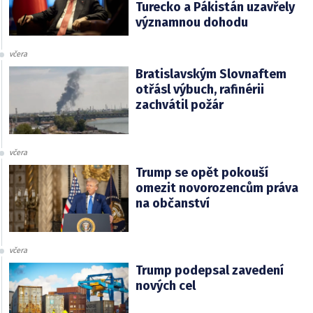
Turecko a Pákistán uzavřely
významnou dohodu
včera
Bratislavským Slovnaftem
otřásl výbuch, rafinérii
zachvátil požár
včera
Trump se opět pokouší
omezit novorozencům práva
na občanství
včera
Trump podepsal zavedení
nových cel