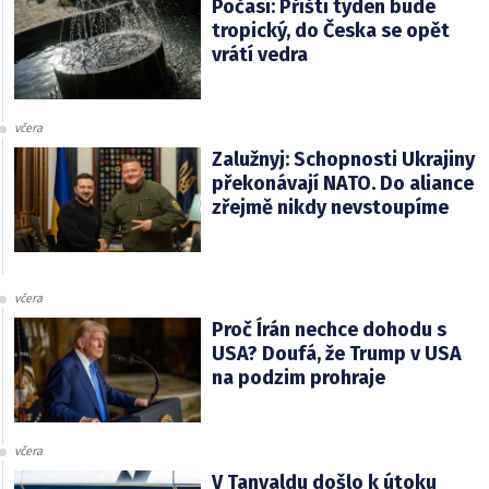
Počasí: Příští týden bude
tropický, do Česka se opět
vrátí vedra
včera
Zalužnyj: Schopnosti Ukrajiny
překonávají NATO. Do aliance
zřejmě nikdy nevstoupíme
včera
Proč Írán nechce dohodu s
USA? Doufá, že Trump v USA
na podzim prohraje
včera
V Tanvaldu došlo k útoku