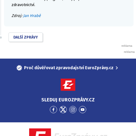
zdravotnictví.
Zdroj:
Jan Hrabě
DALŠÍ ZPRÁVY
Proč důvěřovat zpravodajství EuroZprávy.cz
SLEDUJ EUROZPRÁVY.CZ
Přejít
Přejít
Přejít
Přejít
na
na
na
na
Facebook
Twitter
Instagram
YouTube
EuroZprávy.cz