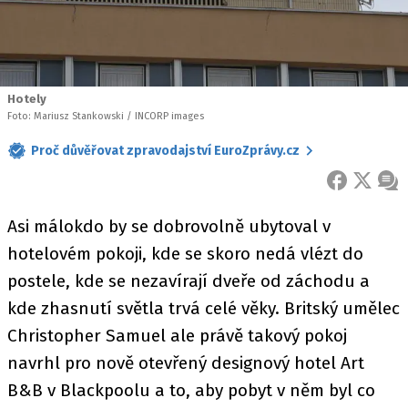
Hotely
Foto: Mariusz Stankowski / INCORP images
Proč důvěřovat zpravodajství EuroZprávy.cz
FACEBOOK
X
ZPR
Asi málokdo by se dobrovolně ubytoval v
hotelovém pokoji, kde se skoro nedá vlézt do
postele, kde se nezavírají dveře od záchodu a
kde zhasnutí světla trvá celé věky. Britský umělec
Christopher Samuel ale právě takový pokoj
navrhl pro nově otevřený designový hotel Art
B&B v Blackpoolu a to, aby pobyt v něm byl co