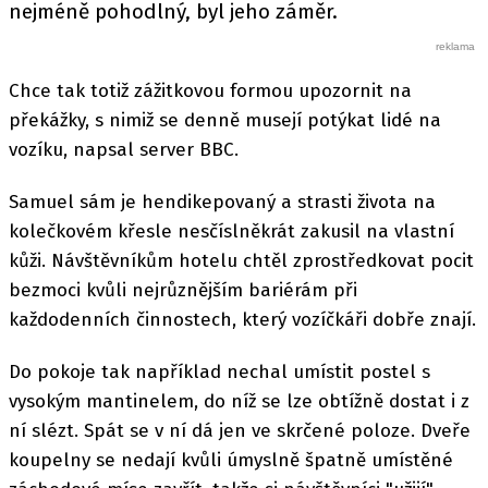
nejméně pohodlný, byl jeho záměr.
Chce tak totiž zážitkovou formou upozornit na
překážky, s nimiž se denně musejí potýkat lidé na
vozíku, napsal server BBC.
Samuel sám je hendikepovaný a strasti života na
kolečkovém křesle nesčíslněkrát zakusil na vlastní
kůži. Návštěvníkům hotelu chtěl zprostředkovat pocit
bezmoci kvůli nejrůznějším bariérám při
každodenních činnostech, který vozíčkáři dobře znají.
Do pokoje tak například nechal umístit postel s
vysokým mantinelem, do níž se lze obtížně dostat i z
ní slézt. Spát se v ní dá jen ve skrčené poloze. Dveře
koupelny se nedají kvůli úmyslně špatně umístěné