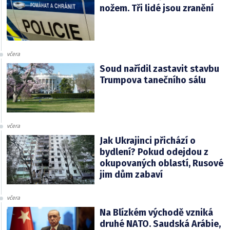
nožem. Tři lidé jsou zranění
včera
Soud nařídil zastavit stavbu
Trumpova tanečního sálu
včera
Jak Ukrajinci přichází o
bydlení? Pokud odejdou z
okupovaných oblastí, Rusové
jim dům zabaví
včera
Na Blízkém východě vzniká
druhé NATO. Saudská Arábie,