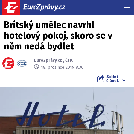
MEN
Britský umělec navrhl
hotelový pokoj, skoro se v
něm nedá bydlet
EuroZprávy.cz
,
ČTK
18. prosince 2019 8:36
Sdílet
článek