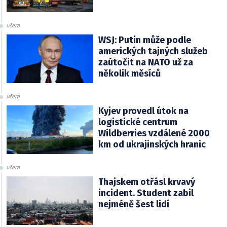
včera
WSJ: Putin může podle
amerických tajných služeb
zaútočit na NATO už za
několik měsíců
včera
Kyjev provedl útok na
logistické centrum
Wildberries vzdálené 2000
km od ukrajinských hranic
včera
Thajskem otřásl krvavý
incident. Student zabil
nejméně šest lidí