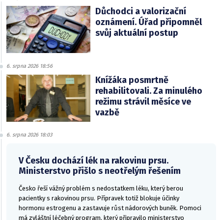
Důchodci a valorizační
oznámení. Úřad připomněl
svůj aktuální postup
6. srpna 2026 18:56
Knížáka posmrtně
rehabilitovali. Za minulého
režimu strávil měsíce ve
vazbě
6. srpna 2026 18:03
V Česku dochází lék na rakovinu prsu.
Ministerstvo přišlo s neotřelým řešením
Česko řeší vážný problém s nedostatkem léku, který berou
pacientky s rakovinou prsu. Přípravek totiž blokuje účinky
hormonu estrogenu a zastavuje růst nádorových buněk. Pomoci
má zvláštní léčebný program, který připravilo ministerstvo