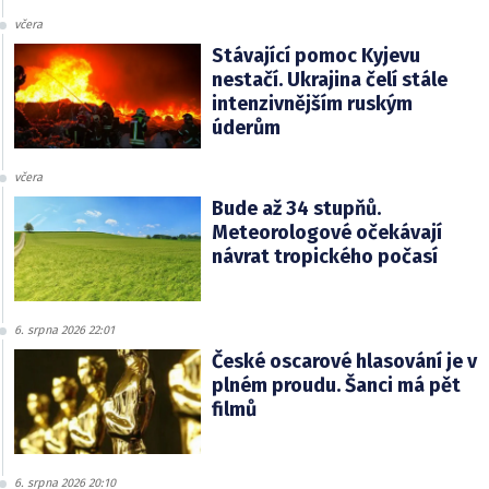
včera
Stávající pomoc Kyjevu
nestačí. Ukrajina čelí stále
intenzivnějším ruským
úderům
včera
Bude až 34 stupňů.
Meteorologové očekávají
návrat tropického počasí
6. srpna 2026 22:01
České oscarové hlasování je v
plném proudu. Šanci má pět
filmů
6. srpna 2026 20:10