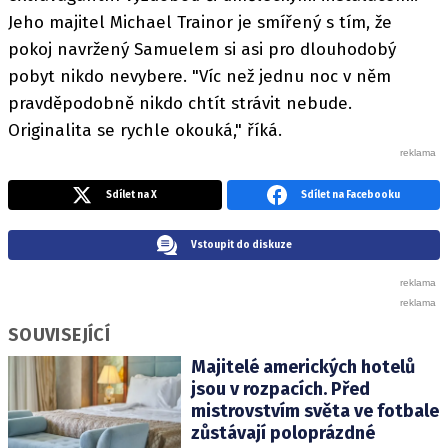
Jeho majitel Michael Trainor je smířený s tím, že
pokoj navržený Samuelem si asi pro dlouhodobý
pobyt nikdo nevybere. "Víc než jednu noc v něm
pravděpodobně nikdo chtít strávit nebude.
Originalita se rychle okouká," říká.
Sdílet na X
Sdílet na Facebooku
Vstoupit do diskuze
SOUVISEJÍCÍ
Majitelé amerických hotelů
jsou v rozpacích. Před
mistrovstvím světa ve fotbale
zůstávají poloprázdné