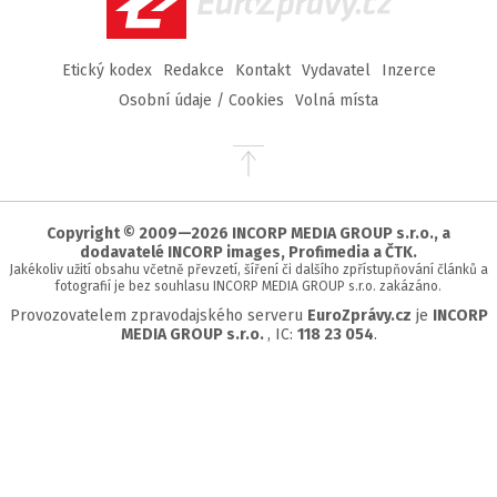
Etický kodex
Redakce
Kontakt
Vydavatel
Inzerce
Osobní údaje / Cookies
Volná místa
Přejít
na
začátek
stránky
Copyright © 2009—2026 INCORP MEDIA GROUP s.r.o., a
dodavatelé INCORP images, Profimedia a ČTK.
Jakékoliv užití obsahu včetně převzetí, šíření či dalšího zpřístupňování článků a
fotografií je bez souhlasu INCORP MEDIA GROUP s.r.o. zakázáno.
Provozovatelem zpravodajského serveru
EuroZprávy.cz
je
INCORP
MEDIA GROUP s.r.o.
, IC:
118 23 054
.