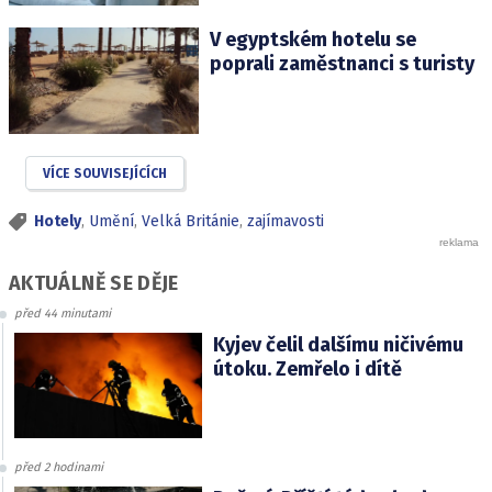
V egyptském hotelu se
poprali zaměstnanci s turisty
VÍCE SOUVISEJÍCÍCH
Hotely
,
Umění
,
Velká Británie
,
zajímavosti
AKTUÁLNĚ SE DĚJE
před 44 minutami
Kyjev čelil dalšímu ničivému
útoku. Zemřelo i dítě
před 2 hodinami