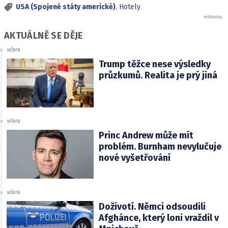
USA (Spojené státy americké)
,
Hotely
AKTUÁLNĚ SE DĚJE
včera
Trump těžce nese výsledky
průzkumů. Realita je prý jiná
včera
Princ Andrew může mít
problém. Burnham nevylučuje
nové vyšetřování
včera
Doživotí. Němci odsoudili
Afghánce, který loni vraždil v