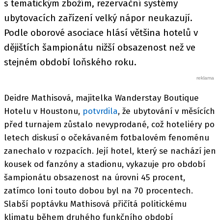
s tematickým zbožím, rezervační systémy
ubytovacích zařízení velký nápor neukazují.
Podle oborové asociace hlásí většina hotelů v
dějištích šampionátu nižší obsazenost než ve
stejném období loňského roku.
Deidre Mathisová, majitelka Wanderstay Boutique
Hotelu v Houstonu,
potvrdila
, že ubytování v měsících
před turnajem zůstalo nevyprodané, což hoteliéry po
letech diskusí o očekávaném fotbalovém fenoménu
zanechalo v rozpacích. Její hotel, který se nachází jen
kousek od fanzóny a stadionu, vykazuje pro období
šampionátu obsazenost na úrovni 45 procent,
zatímco loni touto dobou byl na 70 procentech.
Slabší poptávku Mathisová přičítá politickému
klimatu během druhého funkčního období