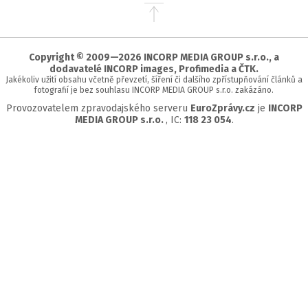
Přejít
na
začátek
stránky
Copyright © 2009—2026 INCORP MEDIA GROUP s.r.o., a
dodavatelé INCORP images, Profimedia a ČTK.
Jakékoliv užití obsahu včetně převzetí, šíření či dalšího zpřístupňování článků a
fotografií je bez souhlasu INCORP MEDIA GROUP s.r.o. zakázáno.
Provozovatelem zpravodajského serveru
EuroZprávy.cz
je
INCORP
MEDIA GROUP s.r.o.
, IC:
118 23 054
.