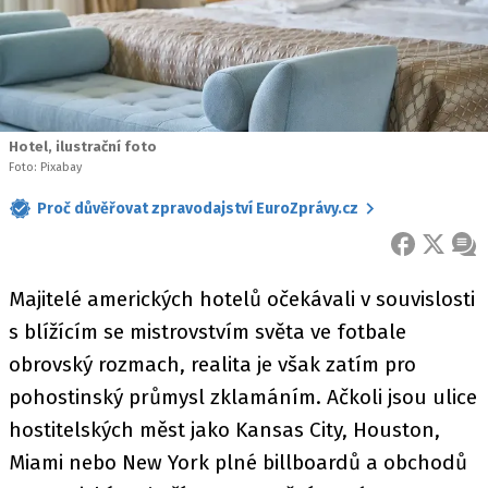
Hotel, ilustrační foto
Foto: Pixabay
Proč důvěřovat zpravodajství EuroZprávy.cz
FACEBOOK
X
ZPR
Majitelé amerických hotelů očekávali v souvislosti
s blížícím se mistrovstvím světa ve fotbale
obrovský rozmach, realita je však zatím pro
pohostinský průmysl zklamáním. Ačkoli jsou ulice
hostitelských měst jako Kansas City, Houston,
Miami nebo New York plné billboardů a obchodů