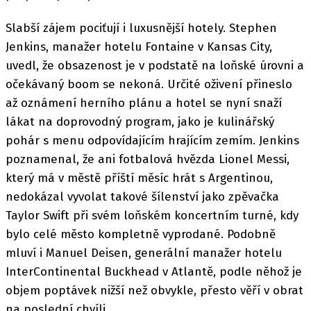
Slabší zájem pociťují i luxusnější hotely. Stephen
Jenkins, manažer hotelu Fontaine v Kansas City,
uvedl, že obsazenost je v podstatě na loňské úrovni a
očekávaný boom se nekoná. Určité oživení přineslo
až oznámení herního plánu a hotel se nyní snaží
lákat na doprovodný program, jako je kulinářský
pohár s menu odpovídajícím hrajícím zemím. Jenkins
poznamenal, že ani fotbalová hvězda Lionel Messi,
který má v městě příští měsíc hrát s Argentinou,
nedokázal vyvolat takové šílenství jako zpěvačka
Taylor Swift při svém loňském koncertním turné, kdy
bylo celé město kompletně vyprodané. Podobně
mluví i Manuel Deisen, generální manažer hotelu
InterContinental Buckhead v Atlantě, podle něhož je
objem poptávek nižší než obvykle, přesto věří v obrat
na poslední chvíli.