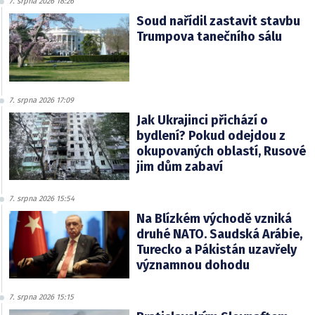
7. srpna 2026 18:26
Soud nařídil zastavit stavbu
Trumpova tanečního sálu
7. srpna 2026 17:09
Jak Ukrajinci přichází o
bydlení? Pokud odejdou z
okupovaných oblastí, Rusové
jim dům zabaví
7. srpna 2026 15:54
Na Blízkém východě vzniká
druhé NATO. Saudská Arábie,
Turecko a Pákistán uzavřely
významnou dohodu
7. srpna 2026 15:15