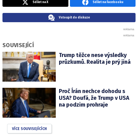
Sdílet na X
Sdílet na Facebooku
Vstoupit do diskuze
SOUVISEJÍCÍ
Trump těžce nese výsledky
průzkumů. Realita je prý jiná
Proč Írán nechce dohodu s
USA? Doufá, že Trump v USA
na podzim prohraje
VÍCE SOUVISEJÍCÍCH