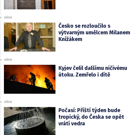
včera
Česko se rozloučilo s
výtvarným umělcem Milanem
Knížákem
včera
Kyjev čelil dalšímu ničivému
útoku. Zemřelo i dítě
včera
Počasí: Příští týden bude
tropický, do Česka se opět
vrátí vedra