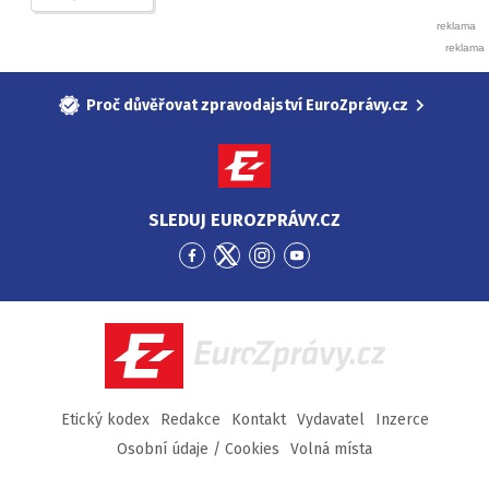
Proč důvěřovat zpravodajství EuroZprávy.cz
SLEDUJ EUROZPRÁVY.CZ
Přejít
Přejít
Přejít
Přejít
na
na
na
na
Facebook
Twitter
Instagram
YouTube
EuroZprávy.cz
Etický kodex
Redakce
Kontakt
Vydavatel
Inzerce
Osobní údaje / Cookies
Volná místa