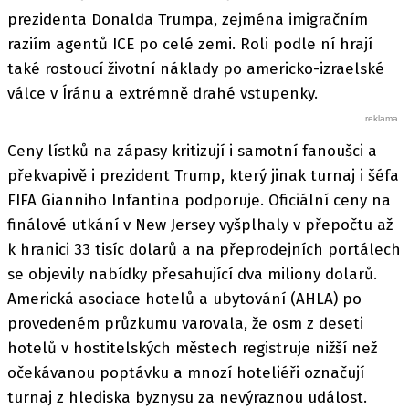
prezidenta Donalda Trumpa, zejména imigračním
raziím agentů ICE po celé zemi. Roli podle ní hrají
také rostoucí životní náklady po americko-izraelské
válce v Íránu a extrémně drahé vstupenky.
Ceny lístků na zápasy kritizují i samotní fanoušci a
překvapivě i prezident Trump, který jinak turnaj i šéfa
FIFA Gianniho Infantina podporuje. Oficiální ceny na
finálové utkání v New Jersey vyšplhaly v přepočtu až
k hranici 33 tisíc dolarů a na přeprodejních portálech
se objevily nabídky přesahující dva miliony dolarů.
Americká asociace hotelů a ubytování (AHLA) po
provedeném průzkumu varovala, že osm z deseti
hotelů v hostitelských městech registruje nižší než
očekávanou poptávku a mnozí hoteliéři označují
turnaj z hlediska byznysu za nevýraznou událost.