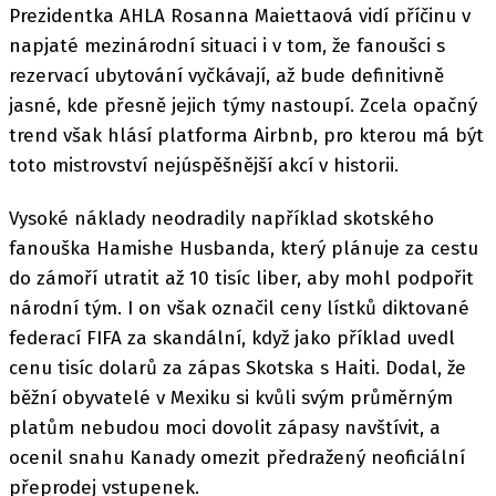
Prezidentka AHLA Rosanna Maiettaová vidí příčinu v
napjaté mezinárodní situaci i v tom, že fanoušci s
rezervací ubytování vyčkávají, až bude definitivně
jasné, kde přesně jejich týmy nastoupí. Zcela opačný
trend však hlásí platforma Airbnb, pro kterou má být
toto mistrovství nejúspěšnější akcí v historii.
Vysoké náklady neodradily například skotského
fanouška Hamishe Husbanda, který plánuje za cestu
do zámoří utratit až 10 tisíc liber, aby mohl podpořit
národní tým. I on však označil ceny lístků diktované
federací FIFA za skandální, když jako příklad uvedl
cenu tisíc dolarů za zápas Skotska s Haiti. Dodal, že
běžní obyvatelé v Mexiku si kvůli svým průměrným
platům nebudou moci dovolit zápasy navštívit, a
ocenil snahu Kanady omezit předražený neoficiální
přeprodej vstupenek.