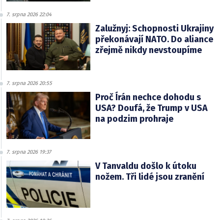
7. srpna 2026 22:04
Zalužnyj: Schopnosti Ukrajiny
překonávají NATO. Do aliance
zřejmě nikdy nevstoupíme
7. srpna 2026 20:55
Proč Írán nechce dohodu s
USA? Doufá, že Trump v USA
na podzim prohraje
7. srpna 2026 19:37
V Tanvaldu došlo k útoku
nožem. Tři lidé jsou zranění