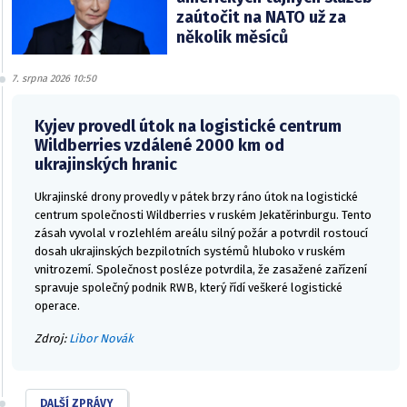
zaútočit na NATO už za
několik měsíců
7. srpna 2026 10:50
Kyjev provedl útok na logistické centrum
Wildberries vzdálené 2000 km od
ukrajinských hranic
Ukrajinské drony provedly v pátek brzy ráno útok na logistické
centrum společnosti Wildberries v ruském Jekatěrinburgu. Tento
zásah vyvolal v rozlehlém areálu silný požár a potvrdil rostoucí
dosah ukrajinských bezpilotních systémů hluboko v ruském
vnitrozemí. Společnost posléze potvrdila, že zasažené zařízení
spravuje společný podnik RWB, který řídí veškeré logistické
operace.
Zdroj:
Libor Novák
DALŠÍ ZPRÁVY