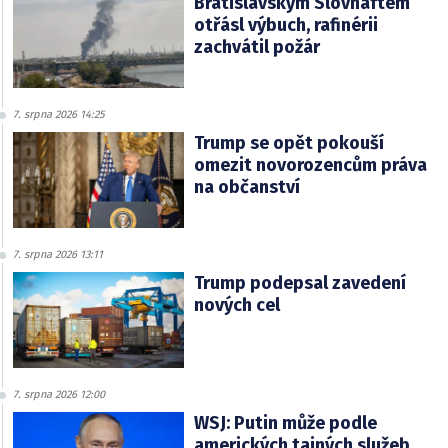
Bratislavským Slovnaftem
otřásl výbuch, rafinérii
zachvátil požár
7. srpna 2026 14:25
Trump se opět pokouší
omezit novorozencům práva
na občanství
7. srpna 2026 13:11
Trump podepsal zavedení
nových cel
7. srpna 2026 12:00
WSJ: Putin může podle
amerických tajných služeb