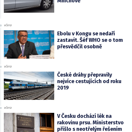
Mnichově
včera
Ebolu v Kongu se nedaří
zastavit. Šéf WHO se o tom
přesvědčil osobně
včera
České dráhy přepravily
nejvíce cestujících od roku
2019
včera
V Česku dochází lék na
rakovinu prsu. Ministerstvo
přišlo s neotřelým řešením