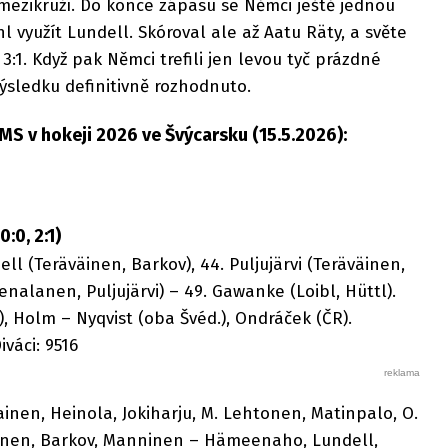
mezikruží. Do konce zápasu se Němci ještě jednou
l využít Lundell. Skóroval ale až Aatu Räty, a světe
, 3:1. Když pak Němci trefili jen levou tyč prázdné
ýsledku definitivně rozhodnuto.
S v hokeji 2026 ve Švýcarsku (15.5.2026):
:0, 2:1)
ll (Teräväinen, Barkov), 44. Puljujärvi (Teräväinen,
enalanen, Puljujärvi) – 49. Gawanke (Loibl, Hüttl).
, Holm – Nyqvist (oba Švéd.), Ondráček (ČR).
Diváci: 9516
nen, Heinola, Jokiharju, M. Lehtonen, Matinpalo, O.
väinen, Barkov, Manninen – Hämeenaho, Lundell,