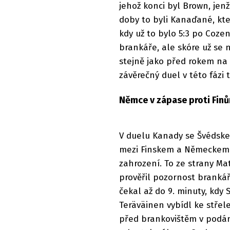
jehož konci byl Brown, je
doby to byli Kanaďané, kteř
kdy už to bylo 5:3 po Coze
brankáře, ale skóre už se
stejně jako před rokem na 
závěrečný duel v této fázi 
Němce v zápase proti Finů
V duelu Kanady se Švédske
mezi Finskem a Německem t
zahrození. To ze strany Ma
prověřil pozornost branká
čekal až do 9. minuty, kdy 
Teräväinen vybídl ke střele
před brankovištěm v podání