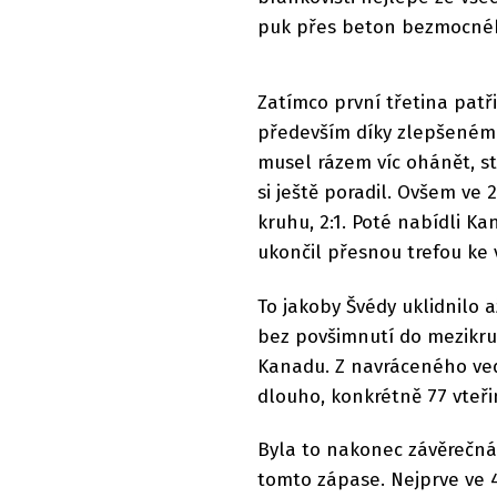
puk přes beton bezmocnéh
Zatímco první třetina pat
především díky zlepšenému
musel rázem víc ohánět, st
si ještě poradil. Ovšem ve 
kruhu, 2:1. Poté nabídli 
ukončil přesnou trefou ke 
To jakoby Švédy uklidnilo a
bez povšimnutí do mezikruž
Kanadu. Z navráceného vede
dlouho, konkrétně 77 vteřin
Byla to nakonec závěrečná t
tomto zápase. Nejprve ve 44