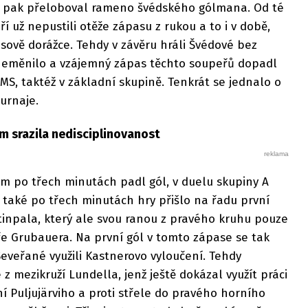
nž pak přeloboval rameno švédského gólmana. Od té
í už nepustili otěže zápasu z rukou a to i v době,
nsově dorážce. Tehdy v závěru hráli Švédové bez
 neměnilo a vzájemný zápas těchto soupeřů dopadl
MS, taktéž v základní skupině. Tenkrát se jednalo o
turnaje.
m srazila nedisciplinovanost
m po třech minutách padl gól, v duelu skupiny A
aké po třech minutách hry přišlo na řadu první
tinpala, který ale svou ranou z pravého kruhu pouze
ře Grubauera. Na první gól v tomto zápase se tak
Seveřané využili Kastnerovo vyloučení. Tehdy
 z mezikruží Lundella, jenž ještě dokázal využít práci
 Puljujärviho a proti střele do pravého horního