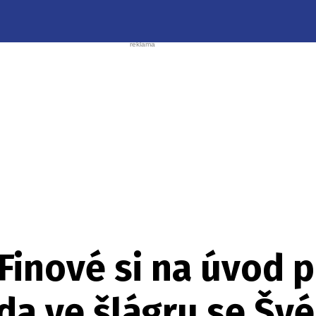
Finové si na úvod p
da ve šlágru se Š