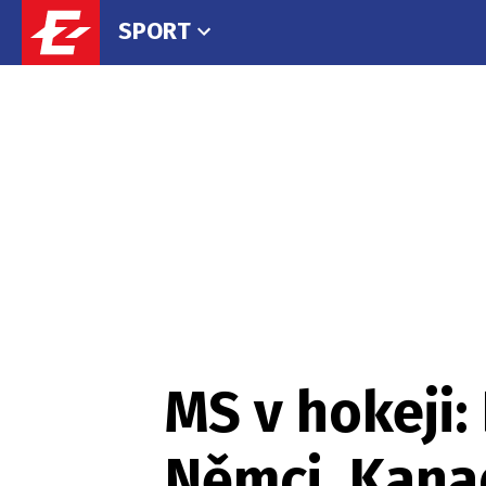
SPORT
MS v hokeji: 
Němci, Kana