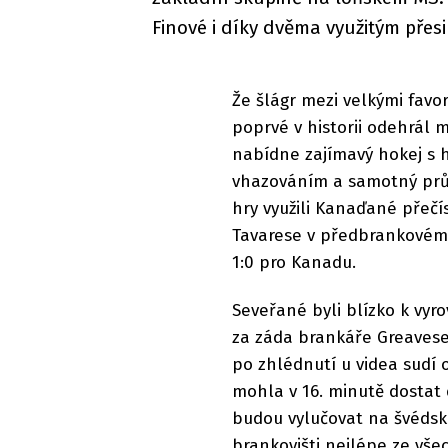
Finové i díky dvěma využitým přes
Že šlágr mezi velkými favor
poprvé v historii odehrál
nabídne zajímavý hokej s 
vhazováním a samotný průb
hry využili Kanaďané přečí
Tavarese v předbrankovém
1:0 pro Kanadu.
Seveřané byli blízko k vyr
za záda brankáře Greavese
po zhlédnutí u videa sudí 
mohla v 16. minutě dostat 
budou vylučovat na švédské
brankovišti nejlépe ze všec