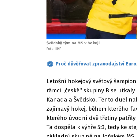
Švédský tým na MS v hokeji
Foto: IIHF
Proč důvěřovat zpravodajství Euro
Letošní hokejový světový šampion
rámci „české“ skupiny B se utkal
Kanada a Švédsko. Tento duel nab
zajímavý hokej, během kterého fav
kterého úvodní dvě třetiny patřil
Ta dospěla k výhře 5:3, tedy ke st
základní skupině na loňském MS.