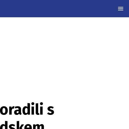
MEN
oradili s
védskem