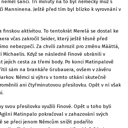
neměl šanci. Tři minuty na to byl německý muž s
či Manninena. Ještě před tím byl blízko k vyrovnání v
 finskou aktivitou. To tentokrát Merelä se dostal ke
ra včas zakročil Seider, který ještě těsně před
imo nebezpečí. Za chvíli zahrozil pro změnu Määttä,
í Michaelis. Když se následně Finové ubránili v
 jejich cesta za třemi body. Po konci Matinpalově
řítil sám na brankáře Grubauera, ovšem v závěru
Barkov. Němci si výhru v tomto utkání skutečně
roměnili ani čtyřminutovou přesilovku. Opět v ní však
i.
y svou přesilovku využili Finové. Opět u toho byli
 Agilní Matinpalo pokračoval v zahazování svých
tě se přeci jenom Němcům snížit podařilo