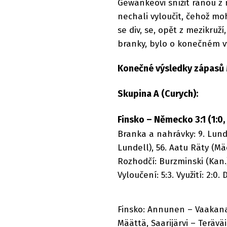
Gewankeovi snížit ranou z 
nechali vyloučit, čehož moh
se div, se, opět z mezikruží
branky, bylo o konečném v
Konečné výsledky zápasů M
Skupina A (Curych):
Finsko – Německo 3:1 (1:0, 0
Branka a nahrávky: 9. Lunde
Lundell), 56. Aatu Räty (Mä
Rozhodčí: Burzminski (Kan.)
Vyloučení: 5:3. Využití: 2:0. 
Finsko: Annunen – Vaakanai
Määttä, Saarijärvi – Terä