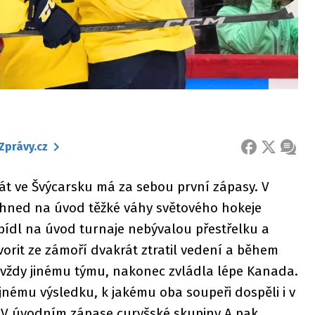
Zprávy.cz
FACEBOOK
X
ZPRÁ
át ve Švýcarsku má za sebou první zápasy. V
y hned na úvod těžké váhy světového hokeje
ídl na úvod turnaje nebývalou přestřelku a
orit ze zámoří dvakrát ztratil vedení a během
y vždy jinému týmu, nakonec zvládla lépe Kanada.
ejnému výsledku, k jakému oba soupeři dospěli i v
 V úvodním zápase curyšské skupiny A pak