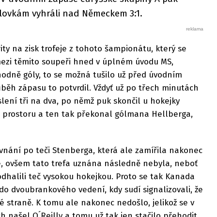
ilovkám vyhráli nad Německem 3:1.
ity na zisk trofeje z tohoto šampionátu, který se
 mezi těmito soupeři hned v úplném úvodu MS,
hodně góly, to se možná tušilo už před úvodním
ěh zápasu to potvrdil. Vždyť už po třech minutách
slení tři na dva, po němž puk skončil u hokejky
 prostoru a ten tak překonal gólmana Hellberga,
ovnání po teči Stenberga, která ale zamířila nakonec
, ovšem tato trefa uznána následně nebyla, neboť
odhalili teč vysokou hokejkou. Proto se tak Kanada
do dvoubrankového vedení, kdy sudí signalizovali, že
 straně. K tomu ale nakonec nedošlo, jelikož se v
h našel O´Reilly a tomu už tak jen stačilo přehodit