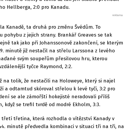
o Hellberga, 2:0 pro Kanadu.
řila Kanadě, ta druhá pro změnu Švédům. To
 pohybu z jejich strany. Brankář Greaves se tak
ejně tak jako při Johanssonově zakončení, se kterým
29. minutě již nestačil na střelu Larssona z levého
Kanaďané svým soupeřům přesilovou hru, kterou
vzdálenější tyčce Raymond, 2:2.
ž na tolik, že nestačili na Holoweye, který si najel
í a odtamtud skóroval střelou k levé tyči, 3:2 pro
ní se ale zámořští hokejisté neradovali příliš
, když se trefil tvrdě od modré Ekholm, 3:3.
řetí třetina, která rozhodla o vítězství Kanady v
. minutě předvedla kombinaci v situaci tři na tři, na