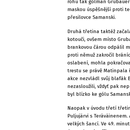
rohu tak gólman Grubauer 
maskou úspěšnější proti te
přesilovce Samanski.
Druhá třetina taktéž začala
kotouči, ovšem místo Grubae
brankovou čárou odpálil m
proti němuž zakročil bráníc
oslabení, mohla pokračovat
trestu se právě Matinpala 
akce nezvládl svůj blafák 
nezasloužili, vždyť pak nep
byl blízko ke gólu Samansk
Naopak v úvodu třetí třetin
Puljujärvi s Teräväinenem.
velkých šancí. Ve 49. minu