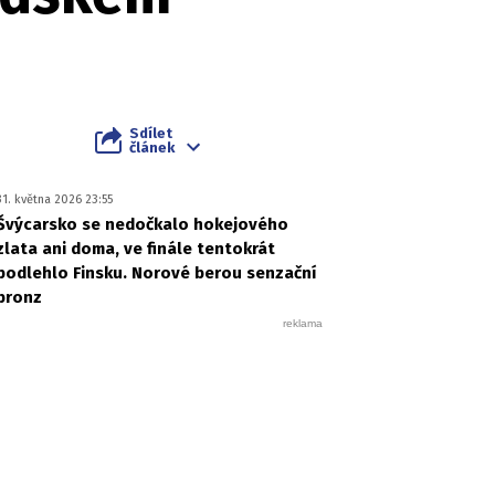
Sdílet
článek
31. května 2026 23:55
Švýcarsko se nedočkalo hokejového
zlata ani doma, ve finále tentokrát
podlehlo Finsku. Norové berou senzační
bronz