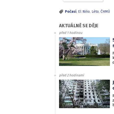
Počasí
,
El Niňo
,
Léto
,
ČHMÚ
AKTUÁLNĚ SE DĚJE
před 1 hodinou
před 2 hodinami