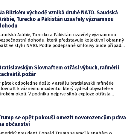
bytů.
Na Blízkém východě vzniká druhé NATO. Saudská
Arábie, Turecko a Pákistán uzavřely významnou
dohodu
Saudská Arábie, Turecko a Pákistán uzavřely významnou
bezpečnostní dohodu, která představuje kolektivní obranný
pakt ve stylu NATO. Podle podepsané smlouvy bude případný
útok na některou z těchto tří zemí považován za útok na
všechny členy aliance, což má posílit odstrašující sílu v
regionu.
Bratislavským Slovnaftem otřásl výbuch, rafinérii
zachvátil požár
V pátek odpoledne došlo v areálu bratislavské rafinérie
Slovnaft k vážnému incidentu, který vyděsil obyvatele v
širokém okolí. V podniku nejprve silná exploze otřásla
budovami a následně vypukl rozsáhlý požár.
Trump se opět pokouší omezit novorozencům práva
na občanství
Americký prezident Donald Trump se vrací k snahám o