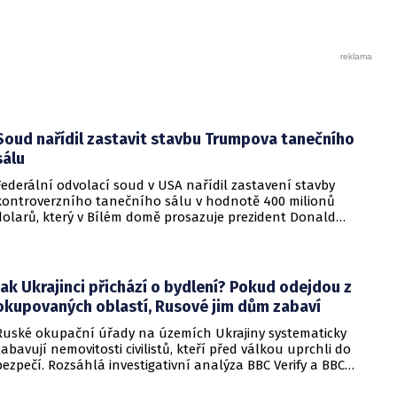
Soud nařídil zastavit stavbu Trumpova tanečního
sálu
Federální odvolací soud v USA nařídil zastavení stavby
kontroverzního tanečního sálu v hodnotě 400 milionů
dolarů, který v Bílém domě prosazuje prezident Donald
Trump. Páteční rozhodnutí představuje vážnou překážku pro
administrativu a otevírá cestu k právní bitvě před Nejvyšším
soudem.
Jak Ukrajinci přichází o bydlení? Pokud odejdou z
okupovaných oblastí, Rusové jim dům zabaví
Ruské okupační úřady na územích Ukrajiny systematicky
zabavují nemovitosti civilistů, kteří před válkou uprchli do
bezpečí. Rozsáhlá investigativní analýza BBC Verify a BBC
Russian odhalila, že od roku 2024 bylo identifikováno k
zabavení nebo již přímo zkonfiskováno přes 34 tisíc domů a