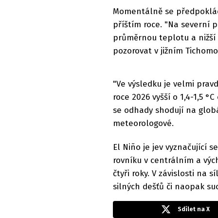
Momentálně se předpokládá,
příštím roce. "Na severní p
průměrnou teplotu a nižší
pozorovat v jižním Tichomoří
"Ve výsledku je velmi pra
roce 2026 vyšší o 1,4-1,5 °
se odhady shodují na globál
meteorologové.
El Niño je jev vyznačující
rovníku v centrálním a výc
čtyři roky. V závislosti na 
silných dešťů či naopak su
Sdílet na X