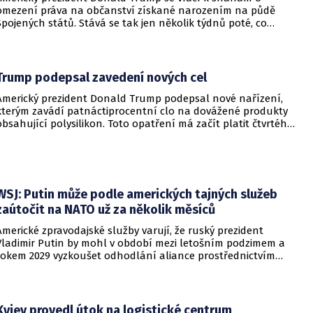
omezení práva na občanství získané narozením na půdě
Spojených států. Stává se tak jen několik týdnů poté, co
Nejvyšší soud Spojených států odmítl jeho předchozí plošší
pokus o zrušení této dlouholeté praxe.
Trump podepsal zavedení nových cel
Americký prezident Donald Trump podepsal nové nařízení,
kterým zavádí patnáctiprocentní clo na dovážené produkty
obsahující polysilikon. Toto opatření má začít platit čtvrtého
prosince a jeho hlavním úkolem je podpořit domácí
dodavatelské řetězce v oblasti mikročipů i solárních panelů.
WSJ: Putin může podle amerických tajných služeb
zaútočit na NATO už za několik měsíců
Americké zpravodajské služby varují, že ruský prezident
Vladimir Putin by mohl v období mezi letošním podzimem a
rokem 2029 vyzkoušet odhodlání aliance prostřednictvím
omezeného útoku. Cílem takových kroků by nebylo zabrání
území, ale snaha otestovat, zda členské státy dodrží své
závazky o kolektivní obraně. Tyto znepokojivé scénáře
přicházejí v době, kdy Moskva čelí rostoucímu tlaku kvůli
Kyjev provedl útok na logistické centrum