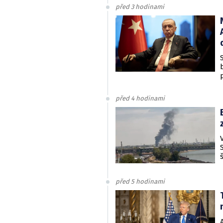
před 3 hodinami
před 4 hodinami
před 5 hodinami