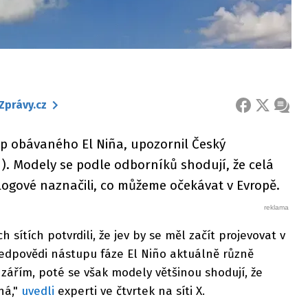
Zprávy.cz
FACEBOOK
X
ZPRÁ
up obávaného El Niña, upozornil Český
. Modely se podle odborníků shodují, že celá
logové naznačili, co můžeme očekávat v Evropě.
 sítích potvrdili, že jev by se měl začít projevovat v
ředpovědi nástupu fáze El Niño aktuálně různě
 zářím, poté se však modely většinou shodují, že
ná,"
uvedli
experti ve čtvrtek na síti X.