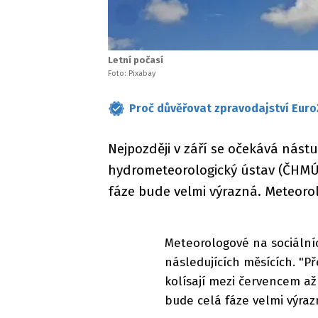
Letní počasí
Foto: Pixabay
Proč důvěřovat zpravodajství Euro
Nejpozději v září se očekává nást
hydrometeorologický ústav (ČHMÚ)
fáze bude velmi výrazná. Meteoro
Meteorologové na sociálních
následujících měsících. "P
kolísají mezi červencem až
bude celá fáze velmi výraz