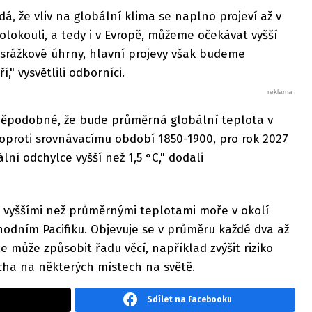
 že vliv na globální klima se naplno projeví až v
olokouli, a tedy i v Evropě, můžeme očekávat vyšší
 srážkové úhrny, hlavní projevy však budeme
," vysvětlili odborníci.
vděpodobné, že bude průměrná globální teplota v
C oproti srovnávacímu období 1850-1900, pro rok 2027
ní odchylce vyšší než 1,5 °C," dodali
 se vyššími než průměrnými teplotami moře v okolí
hodním Pacifiku. Objevuje se v průměru každé dva až
síle může způsobit řadu věcí, například zvýšit riziko
cha na některých místech na světě.
Sdílet na Facebooku