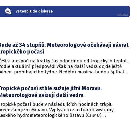
Vstoupit do diskuze
Bude až 34 stupňů. Meteorologové očekávají návrat
tropického počasí
Češi si alespoň na krátký čas odpočinou od tropických teplot.
Podle aktuální předpovědi však na další vedra dojde ještě
během probíhajícího týdne. Nedělní maxima budou šplhat
výrazně přes 30 stupňů.
Tropické počasí stále sužuje jižní Moravu.
Meteorologové avizují další vedra
Tropické počasí bude v následujících hodinách trápit
především jižní Moravu. Vyplývá to z aktuální výstrahy
Českého hydrometeorologického ústavu (ČHMÚ).
Meteorologové zároveň avizují, že již o víkendu by se horké
počasí mělo vrátit i na další místa v republice.