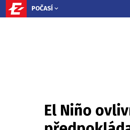
POČASÍ
El Niño ovliv
předpokláda