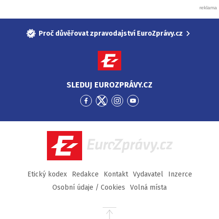
Proč důvěřovat zpravodajství EuroZprávy.cz
SLEDUJ EUROZPRÁVY.CZ
Přejít
Přejít
Přejít
Přejít
na
na
na
na
Facebook
Twitter
Instagram
YouTube
EuroZprávy.cz
Etický kodex
Redakce
Kontakt
Vydavatel
Inzerce
Osobní údaje / Cookies
Volná místa
Přejít
na