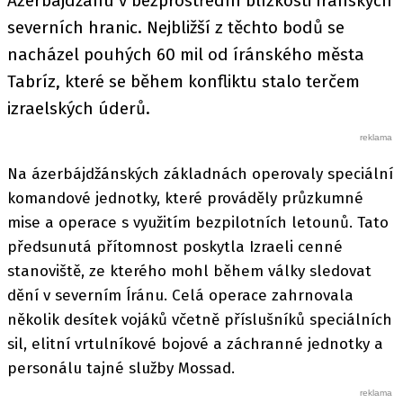
Ázerbájdžánu v bezprostřední blízkosti íránských
severních hranic. Nejbližší z těchto bodů se
nacházel pouhých 60 mil od íránského města
Tabríz, které se během konfliktu stalo terčem
izraelských úderů.
Na ázerbájdžánských základnách operovaly speciální
komandové jednotky, které prováděly průzkumné
mise a operace s využitím bezpilotních letounů. Tato
předsunutá přítomnost poskytla Izraeli cenné
stanoviště, ze kterého mohl během války sledovat
dění v severním Íránu. Celá operace zahrnovala
několik desítek vojáků včetně příslušníků speciálních
sil, elitní vrtulníkové bojové a záchranné jednotky a
personálu tajné služby Mossad.