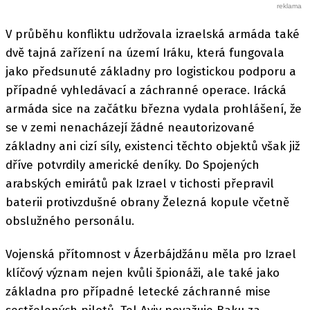
V průběhu konfliktu udržovala izraelská armáda také
dvě tajná zařízení na území Iráku, která fungovala
jako předsunuté základny pro logistickou podporu a
případné vyhledávací a záchranné operace. Irácká
armáda sice na začátku března vydala prohlášení, že
se v zemi nenacházejí žádné neautorizované
základny ani cizí síly, existenci těchto objektů však již
dříve potvrdily americké deníky. Do Spojených
arabských emirátů pak Izrael v tichosti přepravil
baterii protivzdušné obrany Železná kopule včetně
obslužného personálu.
Vojenská přítomnost v Ázerbájdžánu měla pro Izrael
klíčový význam nejen kvůli špionáži, ale také jako
základna pro případné letecké záchranné mise