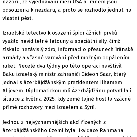
názoru, že vyjednávání mezi USA a Íránem jsou
odsouzena k nezdaru, a proto se rozhodlo jednat na
vlastní pěst.
Izraelské letectvo k osazení špionážních prvků
využilo neviditelné letouny a speciální síly, čímž
získalo nezávislý zdroj informací o přesunech íránské
armády a včasné varování před možným odpálením
raket. Necelé dva týdny po této operaci navštívil
Baku izraelský ministr zahraničí Gideon Saar, který
jednal s ázerbájdžánským prezidentem Ilhamem
Alijevem. Diplomatickou roli Ázerbájdžánu potvrdila i
situace z května 2025, kdy země tajně hostila vzácné
přímé rozhovory mezi Izraelem a Sýrií.
Jednou z nejvýznamnějších akcí řízených z
ázerbájdžánského území byla likvidace Rahmana