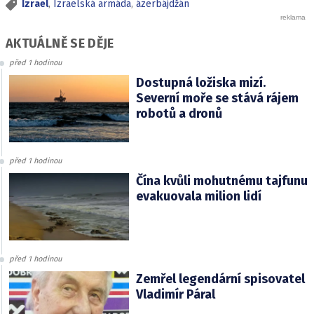
Izrael
,
Izraelská armáda
,
ázerbájdžán
AKTUÁLNĚ SE DĚJE
před 1 hodinou
Dostupná ložiska mizí.
Severní moře se stává rájem
robotů a dronů
před 1 hodinou
Čína kvůli mohutnému tajfunu
evakuovala milion lidí
před 1 hodinou
Zemřel legendární spisovatel
Vladimír Páral