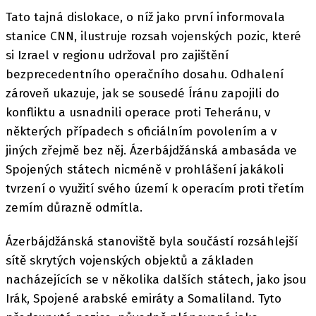
Tato tajná dislokace, o níž jako první informovala
stanice CNN, ilustruje rozsah vojenských pozic, které
si Izrael v regionu udržoval pro zajištění
bezprecedentního operačního dosahu. Odhalení
zároveň ukazuje, jak se sousedé Íránu zapojili do
konfliktu a usnadnili operace proti Teheránu, v
některých případech s oficiálním povolením a v
jiných zřejmě bez něj. Ázerbájdžánská ambasáda ve
Spojených státech nicméně v prohlášení jakákoli
tvrzení o využití svého území k operacím proti třetím
zemím důrazně odmítla.
Ázerbájdžánská stanoviště byla součástí rozsáhlejší
sítě skrytých vojenských objektů a základen
nacházejících se v několika dalších státech, jako jsou
Irák, Spojené arabské emiráty a Somaliland. Tyto