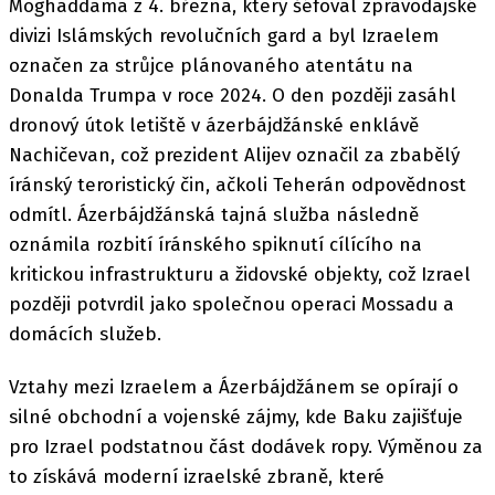
Moghaddama z 4. března, který šéfoval zpravodajské
divizi Islámských revolučních gard a byl Izraelem
označen za strůjce plánovaného atentátu na
Donalda Trumpa v roce 2024. O den později zasáhl
dronový útok letiště v ázerbájdžánské enklávě
Nachičevan, což prezident Alijev označil za zbabělý
íránský teroristický čin, ačkoli Teherán odpovědnost
odmítl. Ázerbájdžánská tajná služba následně
oznámila rozbití íránského spiknutí cílícího na
kritickou infrastrukturu a židovské objekty, což Izrael
později potvrdil jako společnou operaci Mossadu a
domácích služeb.
Vztahy mezi Izraelem a Ázerbájdžánem se opírají o
silné obchodní a vojenské zájmy, kde Baku zajišťuje
pro Izrael podstatnou část dodávek ropy. Výměnou za
to získává moderní izraelské zbraně, které