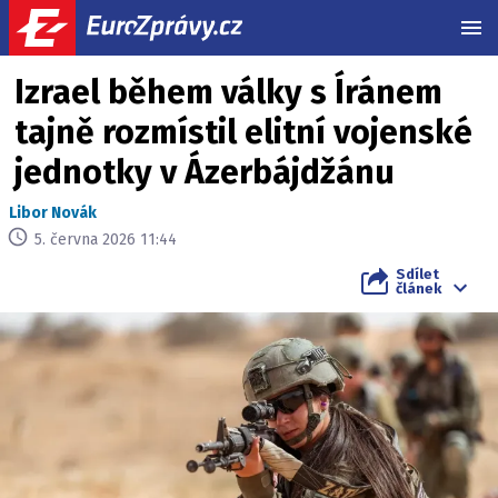
MEN
Izrael během války s Íránem
tajně rozmístil elitní vojenské
jednotky v Ázerbájdžánu
Libor Novák
5. června 2026 11:44
Sdílet
článek