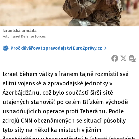
Izraelská armáda
Foto: Israel Defense Forces
Proč důvěřovat zpravodajství EuroZprávy.cz
FACEBOOK
X
ZPR
Izrael během války s Íránem tajně rozmístil své
elitní vojenské a zpravodajské jednotky v
Ázerbájdžánu, což bylo součástí širší sítě
utajených stanovišť po celém Blízkém východě
usnadňujících operace proti Teheránu. Podle
zdrojů CNN obeznámených se situací působily
tyto síly na několika místech v jižním