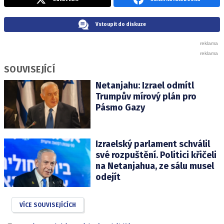
Vstoupit do diskuze
SOUVISEJÍCÍ
Netanjahu: Izrael odmítl
Trumpův mírový plán pro
Pásmo Gazy
Izraelský parlament schválil
své rozpuštění. Politici křičeli
na Netanjahua, ze sálu musel
odejít
VÍCE SOUVISEJÍCÍCH