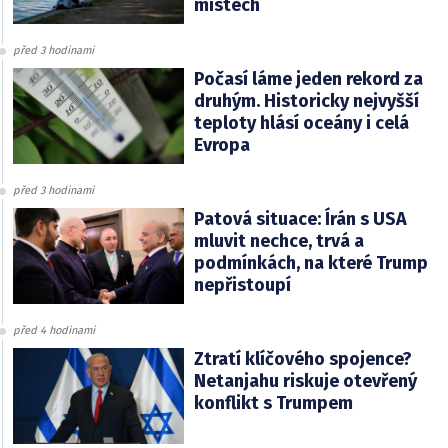
místech
před 3 hodinami
Počasí láme jeden rekord za
druhým. Historicky nejvyšší
teploty hlásí oceány i celá
Evropa
před 3 hodinami
Patová situace: Írán s USA
mluvit nechce, trvá a
podmínkách, na které Trump
nepřistoupí
před 4 hodinami
Ztratí klíčového spojence?
Netanjahu riskuje otevřený
konflikt s Trumpem