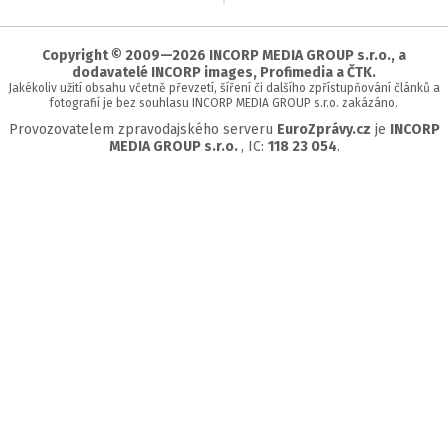
začátek
stránky
Copyright © 2009—2026 INCORP MEDIA GROUP s.r.o., a
dodavatelé INCORP images, Profimedia a ČTK.
Jakékoliv užití obsahu včetně převzetí, šíření či dalšího zpřístupňování článků a
fotografií je bez souhlasu INCORP MEDIA GROUP s.r.o. zakázáno.
Provozovatelem zpravodajského serveru
EuroZprávy.cz
je
INCORP
MEDIA GROUP s.r.o.
, IC:
118 23 054
.