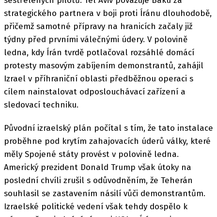
sestřelených pilotů. Tel Aviv považuje Baku za
strategického partnera v boji proti Íránu dlouhodobě,
přičemž samotné přípravy na hranicích začaly již
týdny před prvními válečnými údery. V polovině
ledna, kdy Írán tvrdě potlačoval rozsáhlé domácí
protesty masovým zabíjením demonstrantů, zahájil
Izrael v příhraniční oblasti předběžnou operaci s
cílem nainstalovat odposlouchávací zařízení a
sledovací techniku.
Původní izraelský plán počítal s tím, že tato instalace
proběhne pod krytím zahajovacích úderů války, které
měly Spojené státy provést v polovině ledna.
Americký prezident Donald Trump však útoky na
poslední chvíli zrušil s odůvodněním, že Teherán
souhlasil se zastavením násilí vůči demonstrantům.
Izraelské politické vedení však tehdy dospělo k