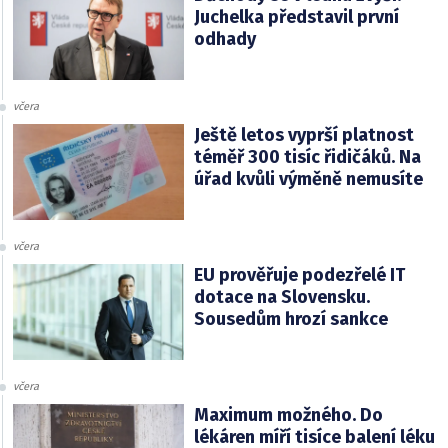
Juchelka představil první
odhady
včera
Ještě letos vyprší platnost
téměř 300 tisíc řidičáků. Na
úřad kvůli výměně nemusíte
včera
EU prověřuje podezřelé IT
dotace na Slovensku.
Sousedům hrozí sankce
včera
Maximum možného. Do
lékáren míří tisíce balení léku