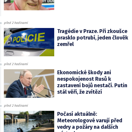
před 2 hodinami
Tragédie v Praze. Při zkoušce
prasklo potrubí, jeden člověk
zemřel
před 2 hodinami
Ekonomické škody ani
nespokojenost Rusů k
zastavení bojů nestačí. Putin
stál věří, že zvítězí
před 2 hodinami
Počasí aktuálně:
Meteorologové varují před
vedry a požáry na dalších