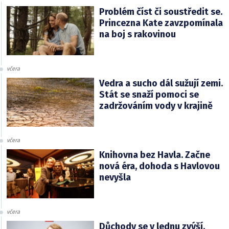
Problém číst či soustředit se.
Princezna Kate zavzpomínala
na boj s rakovinou
včera
Vedra a sucho dál sužují zemi.
Stát se snaží pomoci se
zadržováním vody v krajině
včera
Knihovna bez Havla. Začne
nová éra, dohoda s Havlovou
nevyšla
včera
Důchody se v lednu zvýší.