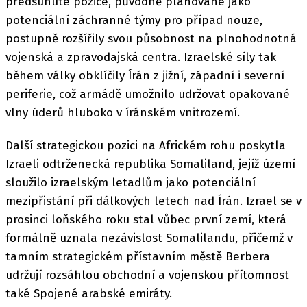
předsunuté pozice, původně plánované jako
potenciální záchranné týmy pro případ nouze,
postupně rozšířily svou působnost na plnohodnotná
vojenská a zpravodajská centra. Izraelské síly tak
během války obklíčily Írán z jižní, západní i severní
periferie, což armádě umožnilo udržovat opakované
vlny úderů hluboko v íránském vnitrozemí.
Další strategickou pozici na Africkém rohu poskytla
Izraeli odtrženecká republika Somaliland, jejíž území
sloužilo izraelským letadlům jako potenciální
mezipřistání při dálkových letech nad Írán. Izrael se v
prosinci loňského roku stal vůbec první zemí, která
formálně uznala nezávislost Somalilandu, přičemž v
tamním strategickém přístavním městě Berbera
udržují rozsáhlou obchodní a vojenskou přítomnost
také Spojené arabské emiráty.