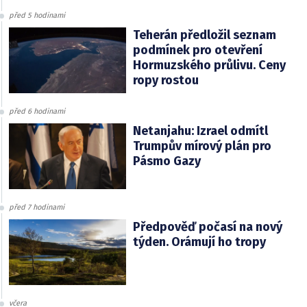
před 5 hodinami
Teherán předložil seznam
podmínek pro otevření
Hormuzského průlivu. Ceny
ropy rostou
před 6 hodinami
Netanjahu: Izrael odmítl
Trumpův mírový plán pro
Pásmo Gazy
před 7 hodinami
Předpověď počasí na nový
týden. Orámují ho tropy
včera