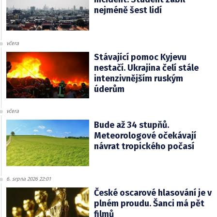
nejméně šest lidí
včera
Stávající pomoc Kyjevu
nestačí. Ukrajina čelí stále
intenzivnějším ruským
úderům
včera
Bude až 34 stupňů.
Meteorologové očekávají
návrat tropického počasí
6. srpna 2026 22:01
České oscarové hlasování je v
plném proudu. Šanci má pět
filmů