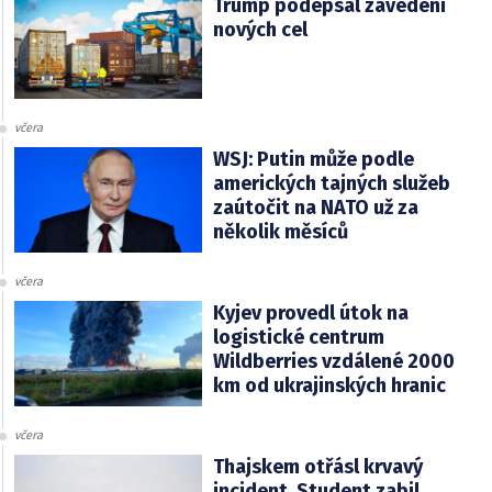
Trump podepsal zavedení
nových cel
včera
WSJ: Putin může podle
amerických tajných služeb
zaútočit na NATO už za
několik měsíců
včera
Kyjev provedl útok na
logistické centrum
Wildberries vzdálené 2000
km od ukrajinských hranic
včera
Thajskem otřásl krvavý
incident. Student zabil