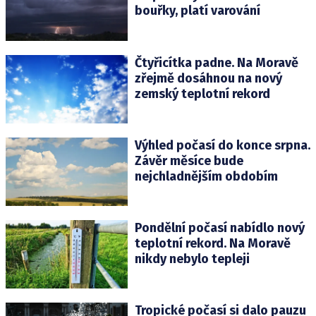
bouřky, platí varování
Čtyřicítka padne. Na Moravě
zřejmě dosáhnou na nový
zemský teplotní rekord
Výhled počasí do konce srpna.
Závěr měsíce bude
nejchladnějším obdobím
Pondělní počasí nabídlo nový
teplotní rekord. Na Moravě
nikdy nebylo tepleji
Tropické počasí si dalo pauzu