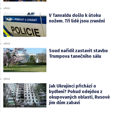
včera
V Tanvaldu došlo k útoku
nožem. Tři lidé jsou zranění
včera
Soud nařídil zastavit stavbu
Trumpova tanečního sálu
včera
Jak Ukrajinci přichází o
bydlení? Pokud odejdou z
okupovaných oblastí, Rusové
jim dům zabaví