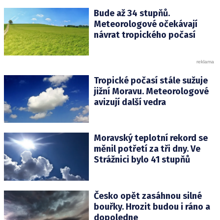
Bude až 34 stupňů.
Meteorologové očekávají
návrat tropického počasí
Tropické počasí stále sužuje
jižní Moravu. Meteorologové
avizují další vedra
Moravský teplotní rekord se
měnil potřetí za tři dny. Ve
Strážnici bylo 41 stupňů
Česko opět zasáhnou silné
bouřky. Hrozit budou i ráno a
dopoledne