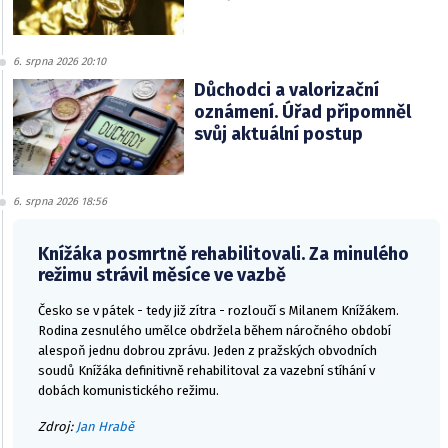
6. srpna 2026 20:10
Důchodci a valorizační
oznámení. Úřad připomněl
svůj aktuální postup
6. srpna 2026 18:56
Knížáka posmrtně rehabilitovali. Za minulého
režimu strávil měsíce ve vazbě
Česko se v pátek - tedy již zítra - rozloučí s Milanem Knížákem.
Rodina zesnulého umělce obdržela během náročného období
alespoň jednu dobrou zprávu. Jeden z pražských obvodních
soudů Knížáka definitivně rehabilitoval za vazební stíhání v
dobách komunistického režimu.
Zdroj:
Jan Hrabě