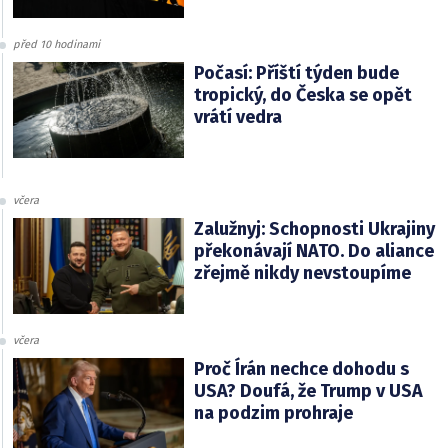
před 10 hodinami
Počasí: Příští týden bude
tropický, do Česka se opět
vrátí vedra
včera
Zalužnyj: Schopnosti Ukrajiny
překonávají NATO. Do aliance
zřejmě nikdy nevstoupíme
včera
Proč Írán nechce dohodu s
USA? Doufá, že Trump v USA
na podzim prohraje