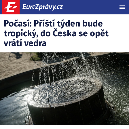
MEN
Počasí
Související
Počasí: Příští týden bude
články:
tropický, do Česka se opět
v
vrátí vedra
ČR