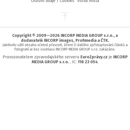
Osobní údaje / Cookies
Volná místa
Přejít
na
začátek
stránky
Copyright © 2009—2026 INCORP MEDIA GROUP s.r.o., a
dodavatelé INCORP images, Profimedia a ČTK.
Jakékoliv užití obsahu včetně převzetí, šíření či dalšího zpřístupňování článků a
fotografií je bez souhlasu INCORP MEDIA GROUP s.r.o. zakázáno.
Provozovatelem zpravodajského serveru
EuroZprávy.cz
je
INCORP
MEDIA GROUP s.r.o.
, IC:
118 23 054
.