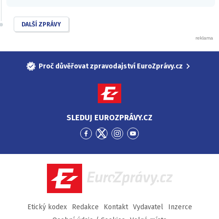
DALŠÍ ZPRÁVY
Proč důvěřovat zpravodajství EuroZprávy.cz
SLEDUJ EUROZPRÁVY.CZ
Přejít
Přejít
Přejít
Přejít
na
na
na
na
Facebook
Twitter
Instagram
YouTube
EuroZprávy.cz
Etický kodex
Redakce
Kontakt
Vydavatel
Inzerce