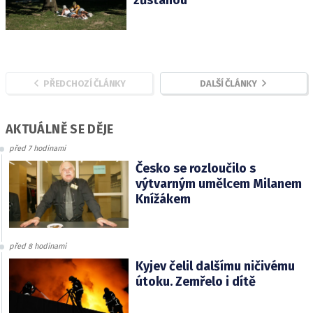
zůstanou
PŘEDCHOZÍ ČLÁNKY
DALŠÍ ČLÁNKY
AKTUÁLNĚ SE DĚJE
před 7 hodinami
Česko se rozloučilo s
výtvarným umělcem Milanem
Knížákem
před 8 hodinami
Kyjev čelil dalšímu ničivému
útoku. Zemřelo i dítě