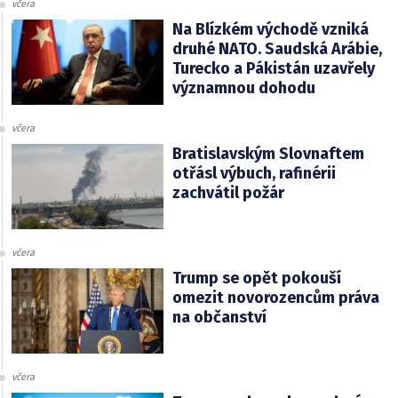
včera
Na Blízkém východě vzniká
druhé NATO. Saudská Arábie,
Turecko a Pákistán uzavřely
významnou dohodu
včera
Bratislavským Slovnaftem
otřásl výbuch, rafinérii
zachvátil požár
včera
Trump se opět pokouší
omezit novorozencům práva
na občanství
včera