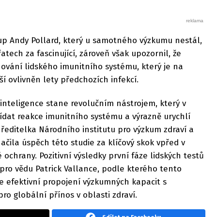
oup Andy Pollard, který u samotného výzkumu nestál,
řatech za fascinující, zároveň však upozornil, že
vání lidského imunitního systému, který je na
í ovlivněn lety předchozích infekcí.
inteligence stane revolučním nástrojem, který v
at reakce imunitního systému a výrazně urychlí
 ředitelka Národního institutu pro výzkum zdraví a
čila úspěch této studie za klíčový skok vpřed v
 ochrany. Pozitivní výsledky první fáze lidských testů
 pro vědu Patrick Vallance, podle kterého tento
e efektivní propojení výzkumných kapacit s
o globální přínos v oblasti zdraví.