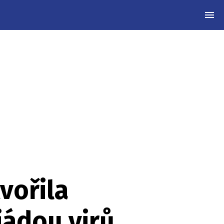
MEN
vořila
jádou virů