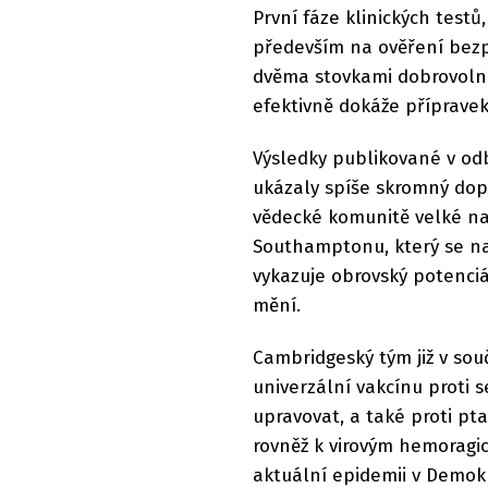
První fáze klinických testů
především na ověření bezpe
dvěma stovkami dobrovolník
efektivně dokáže přípravek
Výsledky publikované v odb
ukázaly spíše skromný dopa
vědecké komunitě velké nad
Southamptonu, který se na 
vykazuje obrovský potenciál
mění.
Cambridgeský tým již v souč
univerzální vakcínu proti 
upravovat, a také proti pt
rovněž k virovým hemoragi
aktuální epidemii v Demok