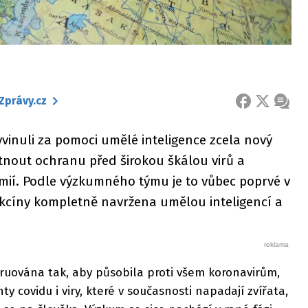
Zprávy.cz
FACEBOOK
X
ZPRÁ
yvinuli za pomoci umělé inteligence zcela nový
tnout ochranu před širokou škálou virů a
ií. Podle výzkumného týmu je to vůbec poprvé v
 vakcíny kompletně navržena umělou inteligencí a
ruována tak, aby působila proti všem koronavirům,
ty covidu i viry, které v současnosti napadají zvířata,