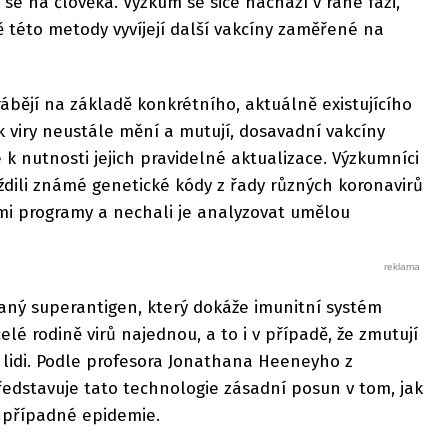
se na člověka. Výzkum se sice nachází v rané fázi,
ě této metody vyvíjejí další vakcíny zaměřené na
rábějí na základě konkrétního, aktuálně existujícího
k viry neustále mění a mutují, dosavadní vakcíny
e k nutnosti jejich pravidelné aktualizace. Výzkumníci
dili známé genetické kódy z řady různých koronavirů
i programy a nechali je analyzovat umělou
aný superantigen, který dokáže imunitní systém
elé rodině virů najednou, a to i v případě, že zmutují
 lidi. Podle profesora Jonathana Heeneyho z
edstavuje tato technologie zásadní posun v tom, jak
a případné epidemie.