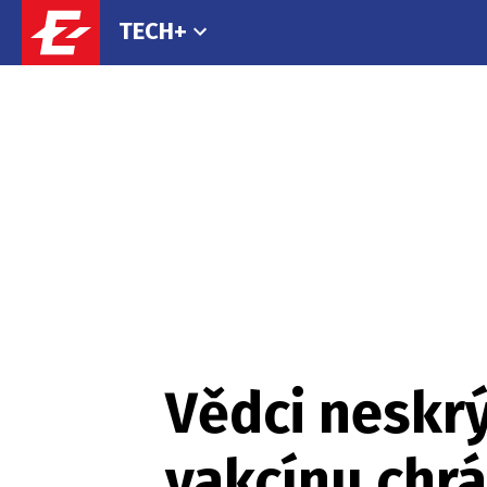
TECH+
Vědci neskrý
vakcínu chrá