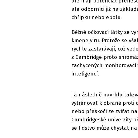
ale mají potenciál přenést 
ale odborníci již na základ
chřipku nebo ebolu.
Běžné očkovací látky se vy
kmene viru. Protože se vša
rychle zastarávají, což ved
z Cambridge proto shromáž
zachycených monitorovacím
inteligencí.
Ta následně navrhla takzv
vytrénovat k obraně proti c
nebo přeskočí ze zvířat na
Cambridgeské univerzity př
se lidstvo může chystat n