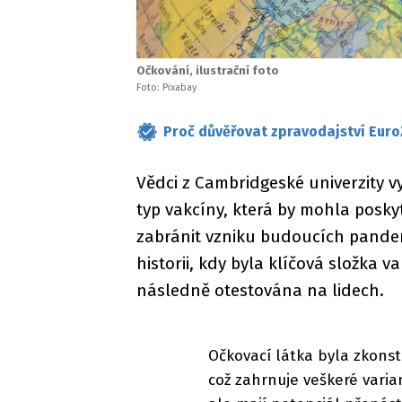
Očkování, ilustrační foto
Foto: Pixabay
Proč důvěřovat zpravodajství Euro
Vědci z Cambridgeské univerzity v
typ vakcíny, která by mohla posky
zabránit vzniku budoucích pandem
historii, kdy byla klíčová složka
následně otestována na lidech.
Očkovací látka byla zkonst
což zahrnuje veškeré varian