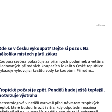
zabývat na nadcházejícím summitu ve dnech 18. až 19.
června. Evropští výrobci chemikálií však důrazně varují, že
bruselský aparát postupuje příliš pomalu a tvorba
ochranných mechanismů může trvat měsíce či roky, které
domácí průmysl k dispozici nemá. Podle vyjádření zástupců
sektoru celý obor v Evropě krvácí a současný stav označují za
průmyslovou sebevraždu.
Kde se v Česku vykoupat? Dejte si pozor. Na
několika místech platí zákaz
Koupací sezóna pokračuje za příznivých podmínek a většina
sledovaných přírodních koupacích lokalit v České republice
vykazuje vyhovující kvalitu vody ke koupání. Přírodní
koupací vody nadále představují oblíbené místo letní
rekreace a v uplynulém týdnu se na jejich zvýšené
návštěvnosti podílelo také velmi teplé počasí s teplotami
často přesahujícími 30 °C.
Tropické počasí je zpět. Pondělí bude ještě teplejší,
potvrzuje výstraha
Meteorologové v neděli varovali před návratem tropických
teplot, které budou hrozit i zítra, kdy odpolední maxima