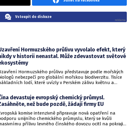
Sdílet na Facebooku
Vstoupit do diskuze
Uzavření Hormuzského průlivu vyvolalo efekt, který
nikdy v historii nenastal. Může zdevastovat světové
ekosystémy
Uzavření Hormuzského průlivu představuje podle mořských
biologů nebezpečí pro globální mořskou biodiverzitu. Tisíce
nákladních lodí, které uvízly v Perském zálivu květnu a
červenci v důsledku vojenského konfliktu, by totiž po
obnovení provozu mohly do celého světa roznést vysoce
Čína devastuje evropský chemický průmysl.
invazivní druhy. Voda v této strategické oblasti je plná
Zasáhněte, než bude pozdě, žádají firmy EU
nehybně stojících plavidel, jejichž trupy se postupně stávají
útočištěm pro nejrůznější mořské organismy – od mikroobů a
Evropská komise intenzivně připravuje nová opatření na
řas až po svijonožce a další bezobratlé.
podporu unijního chemického průmyslu, který se kvůli
masivnímu přílivu levného čínského dovozu ocitl na pokraji
kolapsu. Tímto problémem se budou unijní lídři podrobně