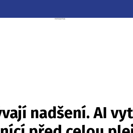
vají nadšení. AI vyt
nící před celou ple