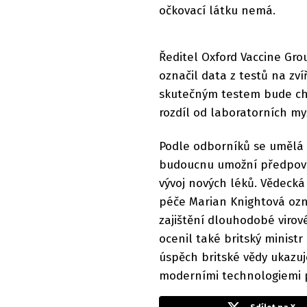
očkovací látku nemá.
Ředitel Oxford Vaccine Gr
označil data z testů na zví
skutečným testem bude cho
rozdíl od laboratorních myš
Podle odborníků se umělá 
budoucnu umožní předpovíd
vývoj nových léků. Vědecká
péče Marian Knightová ozna
zajištění dlouhodobé virové
ocenil také britský ministr
úspěch britské vědy ukazuj
moderními technologiemi pr