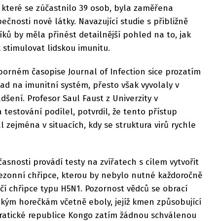
, které se zúčastnilo 39 osob, byla zaměřena
čnosti nové látky. Navazující studie s přibližně
ů by měla přinést detailnější pohled na to, jak
 stimulovat lidskou imunitu.
orném časopise Journal of Infection sice prozatím
d na imunitní systém, přesto však vyvolaly v
šení. Profesor Saul Faust z Univerzity v
testování podílel, potvrdil, že tento přístup
 zejména v situacích, kdy se struktura virů rychle
asnosti provádí testy na zvířatech s cílem vytvořit
sezonní chřipce, kterou by nebylo nutné každoročně
ačí chřipce typu H5N1. Pozornost vědců se obrací
ckým horečkám včetně eboly, jejíž kmen způsobující
ratické republice Kongo zatím žádnou schválenou