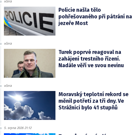
včera
Policie našla tělo
pohřešovaného při pátrání na
jezeře Most
včera
Turek poprvé reagoval na
zahájení trestního řízení.
Nadále věří ve svou nevinu
včera
Moravský teplotní rekord se
měnil potřetí za tři dny. Ve
Strážnici bylo 41 stupňů
5. srpna 2026 21:12