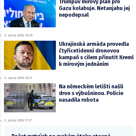
Trumpův mírový plán pro
Gazu kolabuje. Netanjahu jej
nepodepsal
5. srpna 2026 19:55
Ukrajinská armáda provedla
čtyřicetidenní dronovou
kampaň s cílem přinutit Kreml
k mírovým jednáním
5. srpna 2026 18:31
Na německém letišti našli
dron s výbušninou. Policie
nasadila robota
5. srpna 2026 17:17