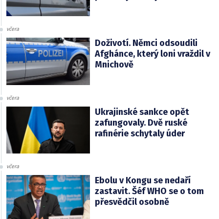
včera
Doživotí. Němci odsoudili
Afghánce, který loni vraždil v
Mnichově
včera
Ukrajinské sankce opět
zafungovaly. Dvě ruské
rafinérie schytaly úder
včera
Ebolu v Kongu se nedaří
zastavit. Šéf WHO se o tom
přesvědčil osobně