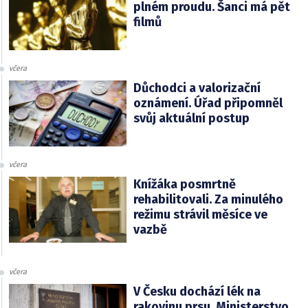
plném proudu. Šanci má pět
filmů
včera
Důchodci a valorizační
oznámení. Úřad připomněl
svůj aktuální postup
včera
Knížáka posmrtně
rehabilitovali. Za minulého
režimu strávil měsíce ve
vazbě
včera
V Česku dochází lék na
rakovinu prsu. Ministerstvo