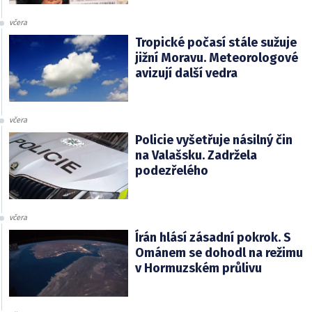
včera
Tropické počasí stále sužuje
jižní Moravu. Meteorologové
avizují další vedra
včera
Policie vyšetřuje násilný čin
na Valašsku. Zadržela
podezřelého
včera
Írán hlásí zásadní pokrok. S
Ománem se dohodl na režimu
v Hormuzském průlivu