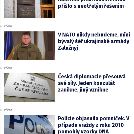
přišlo s neotřelým řešením
včera
V NATO nikdy nebudeme, míní
bývalý šéf ukrajinské armády
Zalužnyj
včera
Česká diplomacie přesouvá
své síly. Jeden konzulát
zanikne, jiný vznikne
včera
Policie objasnila pomníček. V
případu vraždy z roku 2010
pomohly vzorky DNA