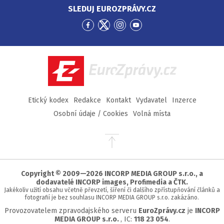
SLEDUJ EUROZPRÁVY.CZ
Přejít
Přejít
Přejít
Přejít
na
na
na
na
Facebook
Twitter
Instagram
YouTube
EuroZprávy.cz
Etický kodex
Redakce
Kontakt
Vydavatel
Inzerce
Osobní údaje / Cookies
Volná místa
Přejít
na
začátek
stránky
Copyright © 2009—2026 INCORP MEDIA GROUP s.r.o., a
dodavatelé INCORP images, Profimedia a ČTK.
Jakékoliv užití obsahu včetně převzetí, šíření či dalšího zpřístupňování článků a
fotografií je bez souhlasu INCORP MEDIA GROUP s.r.o. zakázáno.
Provozovatelem zpravodajského serveru
EuroZprávy.cz
je
INCORP
MEDIA GROUP s.r.o.
, IC:
118 23 054
.