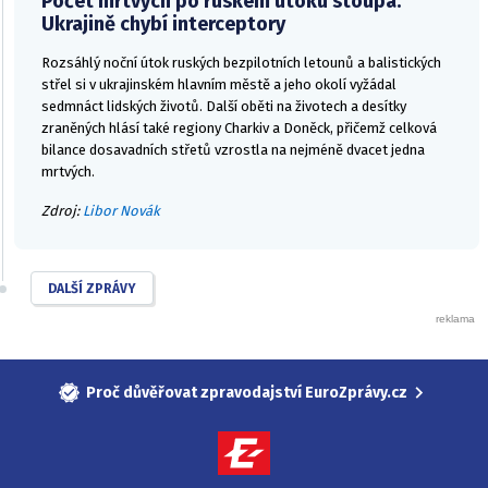
Počet mrtvých po ruském útoku stoupá.
Ukrajině chybí interceptory
Rozsáhlý noční útok ruských bezpilotních letounů a balistických
střel si v ukrajinském hlavním městě a jeho okolí vyžádal
sedmnáct lidských životů. Další oběti na životech a desítky
zraněných hlásí také regiony Charkiv a Doněck, přičemž celková
bilance dosavadních střetů vzrostla na nejméně dvacet jedna
mrtvých.
Zdroj:
Libor Novák
DALŠÍ ZPRÁVY
Proč důvěřovat zpravodajství EuroZprávy.cz