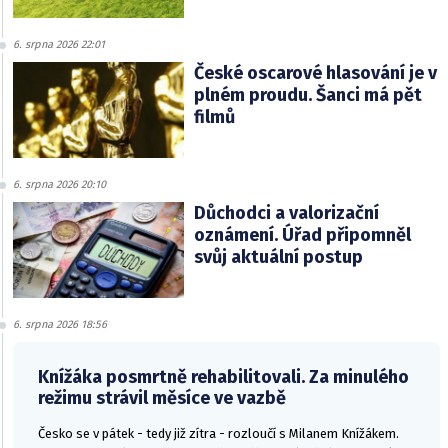
6. srpna 2026 22:01
České oscarové hlasování je v
plném proudu. Šanci má pět
filmů
6. srpna 2026 20:10
Důchodci a valorizační
oznámení. Úřad připomněl
svůj aktuální postup
6. srpna 2026 18:56
Knížáka posmrtně rehabilitovali. Za minulého
režimu strávil měsíce ve vazbě
Česko se v pátek - tedy již zítra - rozloučí s Milanem Knížákem.