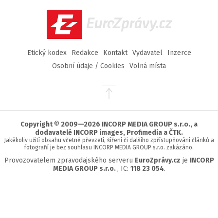
Facebook
Twitter
Instagram
YouTube
EuroZprávy.cz
Etický kodex
Redakce
Kontakt
Vydavatel
Inzerce
Osobní údaje / Cookies
Volná místa
Přejít
na
začátek
stránky
Copyright © 2009—2026 INCORP MEDIA GROUP s.r.o., a
dodavatelé INCORP images, Profimedia a ČTK.
Jakékoliv užití obsahu včetně převzetí, šíření či dalšího zpřístupňování článků a
fotografií je bez souhlasu INCORP MEDIA GROUP s.r.o. zakázáno.
Provozovatelem zpravodajského serveru
EuroZprávy.cz
je
INCORP
MEDIA GROUP s.r.o.
, IC:
118 23 054
.