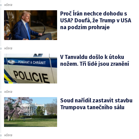
včera
Proč Írán nechce dohodu s
USA? Doufá, že Trump v USA
na podzim prohraje
včera
V Tanvaldu došlo k útoku
nožem. Tři lidé jsou zranění
včera
Soud nařídil zastavit stavbu
Trumpova tanečního sálu
včera