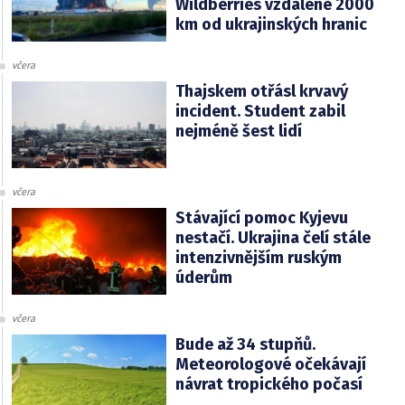
Wildberries vzdálené 2000
km od ukrajinských hranic
včera
Thajskem otřásl krvavý
incident. Student zabil
nejméně šest lidí
včera
Stávající pomoc Kyjevu
nestačí. Ukrajina čelí stále
intenzivnějším ruským
úderům
včera
Bude až 34 stupňů.
Meteorologové očekávají
návrat tropického počasí