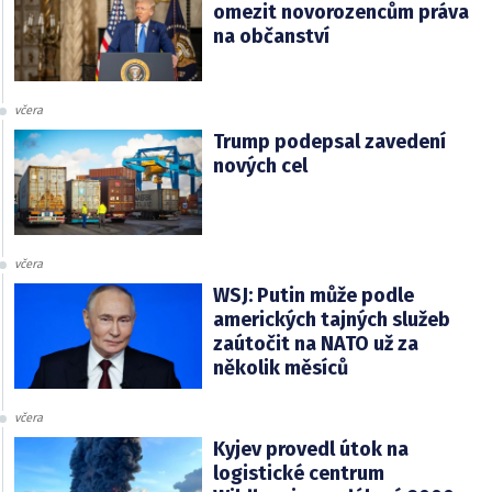
omezit novorozencům práva
na občanství
včera
Trump podepsal zavedení
nových cel
včera
WSJ: Putin může podle
amerických tajných služeb
zaútočit na NATO už za
několik měsíců
včera
Kyjev provedl útok na
logistické centrum