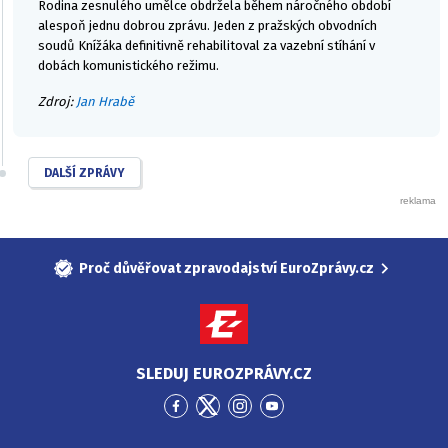
Rodina zesnulého umělce obdržela během náročného období
alespoň jednu dobrou zprávu. Jeden z pražských obvodních
soudů Knížáka definitivně rehabilitoval za vazební stíhání v
dobách komunistického režimu.
Zdroj:
Jan Hrabě
DALŠÍ ZPRÁVY
Proč důvěřovat zpravodajství EuroZprávy.cz
SLEDUJ EUROZPRÁVY.CZ
Přejít
Přejít
Přejít
Přejít
na
na
na
na