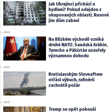
Jak Ukrajinci přichází o
bydlení? Pokud odejdou z
okupovaných oblastí, Rusové
jim dům zabaví
včera
Na Blízkém východě vzniká
druhé NATO. Saudská Arábie,
Turecko a Pákistán uzavřely
významnou dohodu
včera
Bratislavským Slovnaftem
otřásl výbuch, rafinérii
zachvátil požár
včera
Trump se opět pokouší