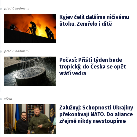
před 6 hodinami
Kyjev čelil dalšímu ničivému
útoku. Zemřelo i dítě
před 8 hodinami
Počasí: Příští týden bude
tropický, do Česka se opět
vrátí vedra
včera
Zalužnyj: Schopnosti Ukrajiny
překonávají NATO. Do aliance
zřejmě nikdy nevstoupíme