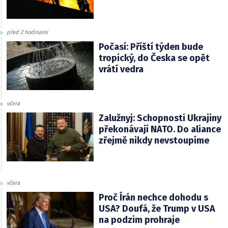
před 2 hodinami
Počasí: Příští týden bude
tropický, do Česka se opět
vrátí vedra
včera
Zalužnyj: Schopnosti Ukrajiny
překonávají NATO. Do aliance
zřejmě nikdy nevstoupíme
včera
Proč Írán nechce dohodu s
USA? Doufá, že Trump v USA
na podzim prohraje