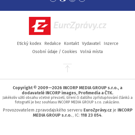
Přejít
Přejít
Přejít
Přejít
na
na
na
na
Facebook
Twitter
Instagram
YouTube
EuroZprávy.cz
Etický kodex
Redakce
Kontakt
Vydavatel
Inzerce
Osobní údaje / Cookies
Volná místa
Přejít
na
začátek
stránky
Copyright © 2009—2026 INCORP MEDIA GROUP s.r.o., a
dodavatelé INCORP images, Profimedia a ČTK.
Jakékoliv užití obsahu včetně převzetí, šíření či dalšího zpřístupňování článků a
fotografií je bez souhlasu INCORP MEDIA GROUP s.r.o. zakázáno.
Provozovatelem zpravodajského serveru
EuroZprávy.cz
je
INCORP
MEDIA GROUP s.r.o.
, IC:
118 23 054
.