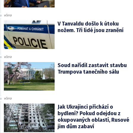
včera
V Tanvaldu došlo k útoku
nožem. Tři lidé jsou zranění
včera
Soud nařídil zastavit stavbu
Trumpova tanečního sálu
včera
Jak Ukrajinci přichází o
bydlení? Pokud odejdou z
okupovaných oblastí, Rusové
jim dům zabaví