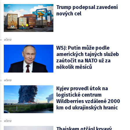
Trump podepsal zavedení
nových cel
včera
WSJ: Putin může podle
amerických tajných služeb
zaútočit na NATO už za
několik měsíců
včera
Kyjev provedl útok na
logistické centrum
Wildberries vzdálené 2000
km od ukrajinských hranic
včera
Thajskem otřásl krvavý