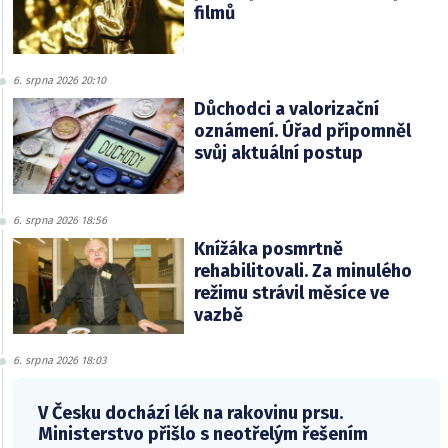
filmů
6. srpna 2026 20:10
Důchodci a valorizační
oznámení. Úřad připomněl
svůj aktuální postup
6. srpna 2026 18:56
Knížáka posmrtně
rehabilitovali. Za minulého
režimu strávil měsíce ve
vazbě
6. srpna 2026 18:03
V Česku dochází lék na rakovinu prsu.
Ministerstvo přišlo s neotřelým řešením