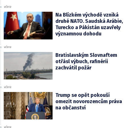
včera
Na Blízkém východě vzniká
druhé NATO. Saudská Arábie,
Turecko a Pákistán uzavřely
významnou dohodu
včera
Bratislavským Slovnaftem
otřásl výbuch, rafinérii
zachvátil požár
včera
Trump se opět pokouší
omezit novorozencům práva
na občanství
včera