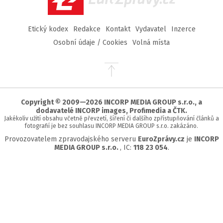
Etický kodex
Redakce
Kontakt
Vydavatel
Inzerce
Osobní údaje / Cookies
Volná místa
Přejít
na
začátek
stránky
Copyright © 2009—2026 INCORP MEDIA GROUP s.r.o., a
dodavatelé INCORP images, Profimedia a ČTK.
Jakékoliv užití obsahu včetně převzetí, šíření či dalšího zpřístupňování článků a
fotografií je bez souhlasu INCORP MEDIA GROUP s.r.o. zakázáno.
Provozovatelem zpravodajského serveru
EuroZprávy.cz
je
INCORP
MEDIA GROUP s.r.o.
, IC:
118 23 054
.