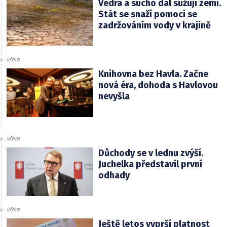
Vedra a sucho dál sužují zemi.
Stát se snaží pomoci se
zadržováním vody v krajině
včera
Knihovna bez Havla. Začne
nová éra, dohoda s Havlovou
nevyšla
včera
Důchody se v lednu zvýší.
Juchelka představil první
odhady
včera
Ještě letos vyprší platnost