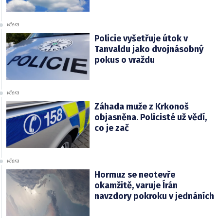
včera
Policie vyšetřuje útok v
Tanvaldu jako dvojnásobný
pokus o vraždu
včera
Záhada muže z Krkonoš
objasněna. Policisté už vědí,
co je zač
včera
Hormuz se neotevře
okamžitě, varuje Írán
navzdory pokroku v jednáních