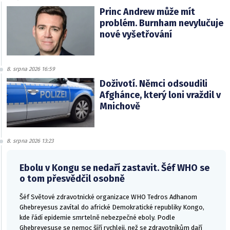
Princ Andrew může mít
problém. Burnham nevylučuje
nové vyšetřování
8. srpna 2026 16:59
Doživotí. Němci odsoudili
Afghánce, který loni vraždil v
Mnichově
8. srpna 2026 13:23
Ebolu v Kongu se nedaří zastavit. Šéf WHO se
o tom přesvědčil osobně
Šéf Světové zdravotnické organizace WHO Tedros Adhanom
Ghebreyesus zavítal do africké Demokratické republiky Kongo,
kde řádí epidemie smrtelně nebezpečné eboly. Podle
Ghebreyesuse se nemoc šíří rychleji, než se zdravotníkům daří