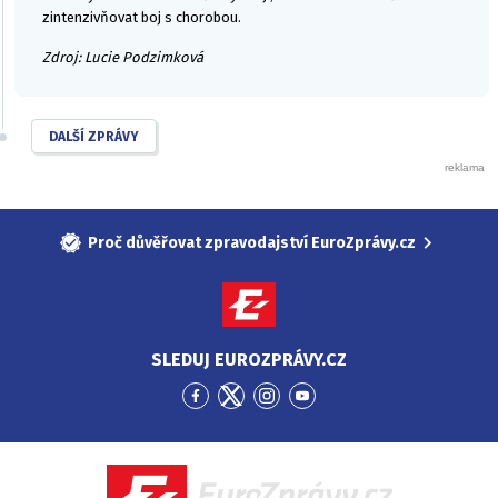
zintenzivňovat boj s chorobou.
Zdroj: Lucie Podzimková
DALŠÍ ZPRÁVY
Proč důvěřovat zpravodajství EuroZprávy.cz
SLEDUJ EUROZPRÁVY.CZ
Přejít
Přejít
Přejít
Přejít
na
na
na
na
Facebook
Twitter
Instagram
YouTube
EuroZprávy.cz