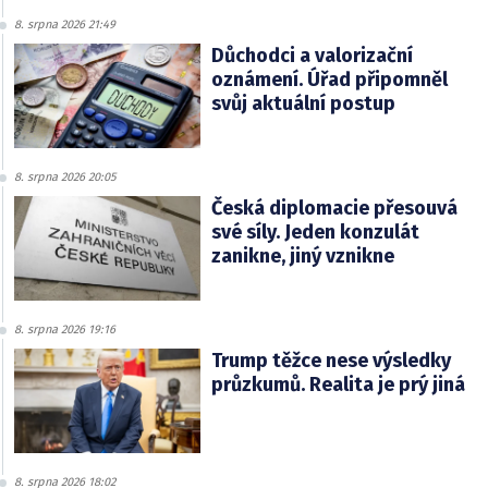
8. srpna 2026 21:49
Důchodci a valorizační
oznámení. Úřad připomněl
svůj aktuální postup
8. srpna 2026 20:05
Česká diplomacie přesouvá
své síly. Jeden konzulát
zanikne, jiný vznikne
8. srpna 2026 19:16
Trump těžce nese výsledky
průzkumů. Realita je prý jiná
8. srpna 2026 18:02