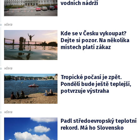
vodních nádrží
včera
Kde se v Česku vykoupat?
Dejte si pozor. Na několika
místech platí zákaz
včera
Tropické počasí je zpět.
Pondělí bude ještě teplejší,
potvrzuje výstraha
včera
Padl středoevropský teplotní
rekord. Má ho Slovensko