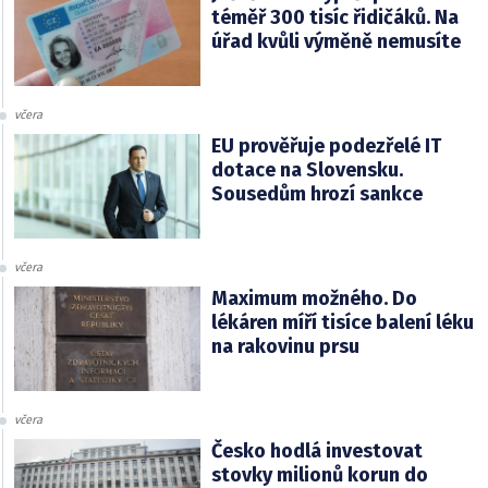
téměř 300 tisíc řidičáků. Na
úřad kvůli výměně nemusíte
včera
EU prověřuje podezřelé IT
dotace na Slovensku.
Sousedům hrozí sankce
včera
Maximum možného. Do
lékáren míří tisíce balení léku
na rakovinu prsu
včera
Česko hodlá investovat
stovky milionů korun do