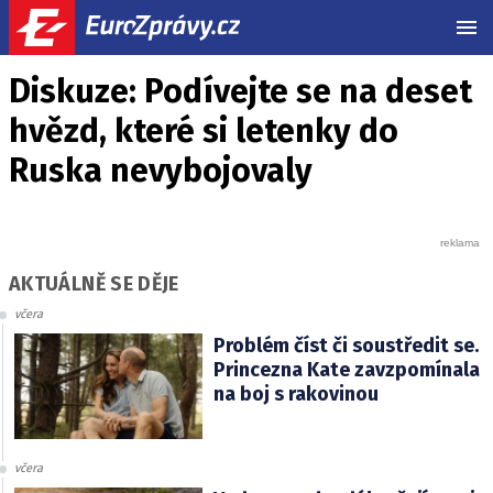
MEN
Diskuze: Podívejte se na deset
hvězd, které si letenky do
Ruska nevybojovaly
AKTUÁLNĚ SE DĚJE
včera
Problém číst či soustředit se.
Princezna Kate zavzpomínala
na boj s rakovinou
včera