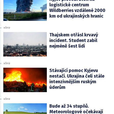
logistické centrum
Wildberries vzdálené 2000
km od ukrajinských hranic
včera
Thajskem otřásl krvavý
incident. Student zabil
nejméně šest lidí
včera
Stávající pomoc Kyjevu
nestačí. Ukrajina čelí stále
intenzivnějším ruským
úderům
včera
Bude až 34 stupňů.
Meteorologové očekávají