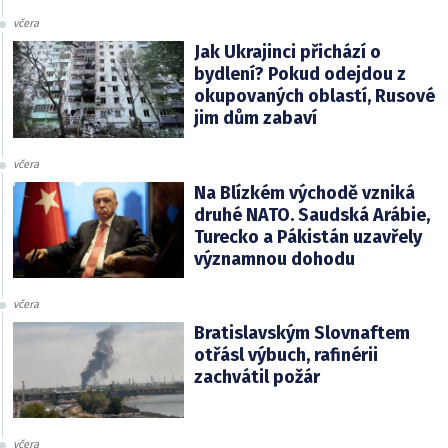
včera
Jak Ukrajinci přichází o
bydlení? Pokud odejdou z
okupovaných oblastí, Rusové
jim dům zabaví
včera
Na Blízkém východě vzniká
druhé NATO. Saudská Arábie,
Turecko a Pákistán uzavřely
významnou dohodu
včera
Bratislavským Slovnaftem
otřásl výbuch, rafinérii
zachvátil požár
včera