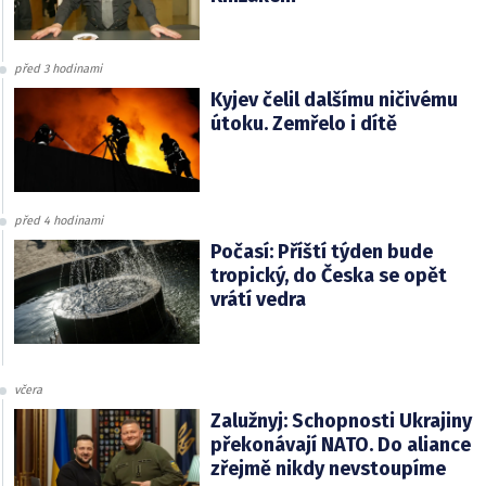
před 3 hodinami
Kyjev čelil dalšímu ničivému
útoku. Zemřelo i dítě
před 4 hodinami
Počasí: Příští týden bude
tropický, do Česka se opět
vrátí vedra
včera
Zalužnyj: Schopnosti Ukrajiny
překonávají NATO. Do aliance
zřejmě nikdy nevstoupíme