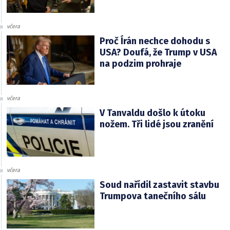
včera
Proč Írán nechce dohodu s
USA? Doufá, že Trump v USA
na podzim prohraje
včera
V Tanvaldu došlo k útoku
nožem. Tři lidé jsou zranění
včera
Soud nařídil zastavit stavbu
Trumpova tanečního sálu