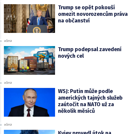
Trump se opět pokouší
omezit novorozencům práva
na občanství
včera
Trump podepsal zavedení
nových cel
včera
WSJ: Putin může podle
amerických tajných služeb
zaútočit na NATO už za
několik měsíců
včera
Kyjev provedl útok na