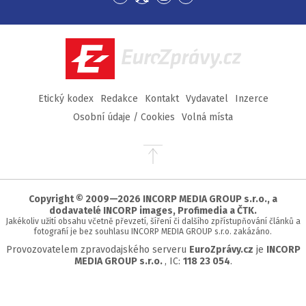
Přejít
Přejít
Přejít
Přejít
na
na
na
na
Facebook
Twitter
Instagram
YouTube
EuroZprávy.cz
Etický kodex
Redakce
Kontakt
Vydavatel
Inzerce
Osobní údaje / Cookies
Volná místa
Přejít
na
začátek
stránky
Copyright © 2009—2026 INCORP MEDIA GROUP s.r.o., a
dodavatelé INCORP images, Profimedia a ČTK.
Jakékoliv užití obsahu včetně převzetí, šíření či dalšího zpřístupňování článků a
fotografií je bez souhlasu INCORP MEDIA GROUP s.r.o. zakázáno.
Provozovatelem zpravodajského serveru
EuroZprávy.cz
je
INCORP
MEDIA GROUP s.r.o.
, IC:
118 23 054
.