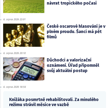
návrat tropického počasí
6. srpna 2026 22:01
České oscarové hlasování je v
plném proudu. Šanci má pět
filmů
6. srpna 2026 20:10
Důchodci a valorizační
oznámení. Úřad připomněl
svůj aktuální postup
6. srpna 2026 18:56
Knížáka posmrtně rehabilitovali. Za minulého
režimu strávil měsíce ve vazbě