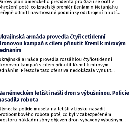
Mírový plán amerického prezidenta pro Gazu se ocitl v
ohrožení poté, co izraelský premiér Benjamin Netanjahu
veřejně odmítl navrhované podmínky odzbrojení hnutí
Hamás. Zatímco šéf Bílého domu dříve tvrdil, že Izrael je s
předběžnou dohodou spokojen, izraelská vláda dala jasně
najevo, že finální text nepodepsala.
Ukrajinská armáda provedla čtyřicetidenní
dronovou kampaň s cílem přinutit Kreml k mírovým
jednáním
Ukrajinská armáda provedla rozsáhlou čtyřicetidenní
dronovou kampaň s cílem přinutit Kreml k mírovým
jednáním. Přestože tato ofenziva nedokázala vynutit
okamžité příměří, způsobila obrovské a citelné škody v ruské
ojenské i civilní logistice.
Na německém letišti našli dron s výbušninou. Policie
nasadila robota
Německá policie musela na letišti v Lipsku nasadit
protibombového robota poté, co byl v zabezpečeném
prostoru nákladní zóny objeven dron vybavený výbušným
zařízením. Incident se odehrál v bezprostřední blízkosti
ukrajinského nákladního letounu a vyžádal si dočasné
přerušení provozu i odklonění několika letů.