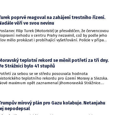
života. Pátrání po druhém člověku pokračuje.
Turek poprvé reagoval na zahájení trestního řízení.
Nadále věří ve svou nevinu
Poslanec Filip Turek (Motoristé) je přesvědčen, že červencovou
dopravní nehodu v centru Prahy nezavinil, což by podle jeho
slov mělo prokázat i probíhající vyšetřování. Policie v případu
zahájila trestní řízení a zároveň nařídila znalecké zkoumání.
Nikdo zatím nebyl obviněn.
Moravský teplotní rekord se měnil potřetí za tři dny.
Ve Strážnici bylo 41 stupňů
Potřetí za sebou se ve středu posouvala hodnota
historického teplotního rekordu pro území Moravy a Slezska.
Nové maximum opět zaznamenal jihomoravská Strážnice.
Vyvrcholila tak nynější vlna veder, v dalších dnech se
ochladí.
Trumpův mírový plán pro Gazu kolabuje. Netanjahu
jej nepodepsal