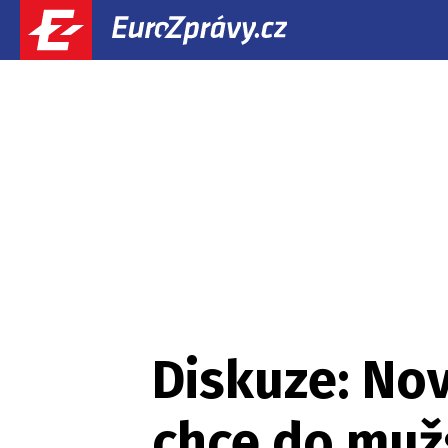
Diskuze: No
chce do muž