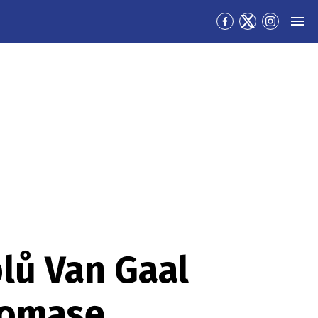
Přejít
Přejít
Přejít
MEN
na
na
na
Facebook
Twitter
Instagra
lů Van Gaal
homase