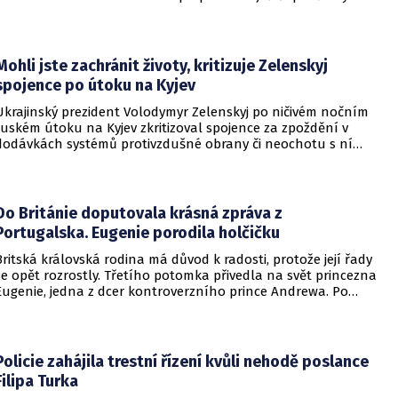
cestujících zaznamenal dopravce v rámci regionálních
dopravních systémů a na vybraných dálkových linkách s
velkým konkurenčním potenciálem, především v porovnání s
individuálním motorismem.
Mohli jste zachránit životy, kritizuje Zelenskyj
spojence po útoku na Kyjev
Ukrajinský prezident Volodymyr Zelenskyj po ničivém nočním
ruském útoku na Kyjev zkritizoval spojence za zpoždění v
dodávkách systémů protivzdušné obrany či neochotu s ní
pomoci. Podle Zelenského by mělo dojít i k uvalení dalších
sankcí na Rusko.
Do Británie doputovala krásná zpráva z
Portugalska. Eugenie porodila holčičku
Britská královská rodina má důvod k radosti, protože její řady
se opět rozrostly. Třetího potomka přivedla na svět princezna
Eugenie, jedna z dcer kontroverzního prince Andrewa. Po
dvou chlapcích se dočkala i holčičky.
Policie zahájila trestní řízení kvůli nehodě poslance
Filipa Turka