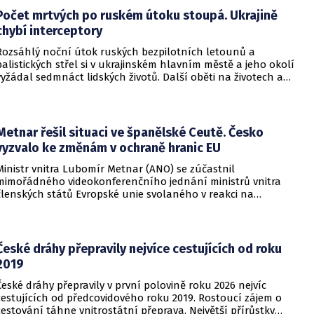
Počet mrtvých po ruském útoku stoupá. Ukrajině
chybí interceptory
Rozsáhlý noční útok ruských bezpilotních letounů a
balistických střel si v ukrajinském hlavním městě a jeho okolí
vyžádal sedmnáct lidských životů. Další oběti na životech a
desítky zraněných hlásí také regiony Charkiv a Doněck,
přičemž celková bilance dosavadních střetů vzrostla na
nejméně dvacet jedna mrtvých.
Metnar řešil situaci ve španělské Ceutě. Česko
vyzvalo ke změnám v ochraně hranic EU
Ministr vnitra Lubomír Metnar (ANO) se zúčastnil
mimořádného videokonferenčního jednání ministrů vnitra
členských států Evropské unie svolaného v reakci na
migrační situaci ve španělské exklávě Ceuta. Hlavním
tématem byl aktuální vývoj, přijatá opatření i další postup
při ochraně vnějších hranic Evropské unie.
České dráhy přepravily nejvíce cestujících od roku
2019
České dráhy přepravily v první polovině roku 2026 nejvíc
cestujících od předcovidového roku 2019. Rostoucí zájem o
cestování táhne vnitrostátní přeprava. Největší přírůstky