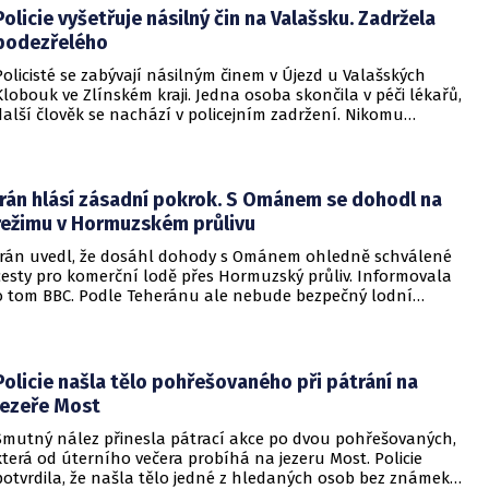
Policie vyšetřuje násilný čin na Valašsku. Zadržela
podezřelého
Policisté se zabývají násilným činem v Újezd u Valašských
Klobouk ve Zlínském kraji. Jedna osoba skončila v péči lékařů,
další člověk se nachází v policejním zadržení. Nikomu
nehrozí žádné nebezpečí.
Írán hlásí zásadní pokrok. S Ománem se dohodl na
režimu v Hormuzském průlivu
Írán uvedl, že dosáhl dohody s Ománem ohledně schválené
cesty pro komerční lodě přes Hormuzský průliv. Informovala
o tom BBC. Podle Teheránu ale nebude bezpečný lodní
provoz zcela zaručen kvůli aktivitám Američanů.
Policie našla tělo pohřešovaného při pátrání na
jezeře Most
Smutný nález přinesla pátrací akce po dvou pohřešovaných,
která od úterního večera probíhá na jezeru Most. Policie
potvrdila, že našla tělo jedné z hledaných osob bez známek