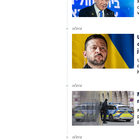
včera
v
včera
včera