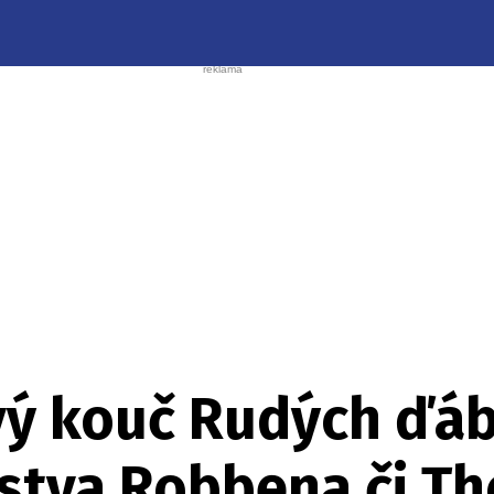
vý kouč Rudých ďáb
stva Robbena či T