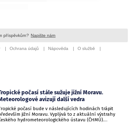
Tropické počasí stále sužuje jižní Moravu.
Meteorologové avizují další vedra
Tropické počasí bude v následujících hodinách trápit
především jižní Moravu. Vyplývá to z aktuální výstrahy
Českého hydrometeorologického ústavu (ČHMÚ).
Meteorologové zároveň avizují, že již o víkendu by se horké
počasí mělo vrátit i na další místa v republice.