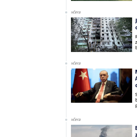
včera
včera
včera