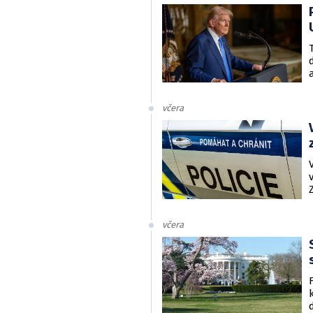
včera
včera