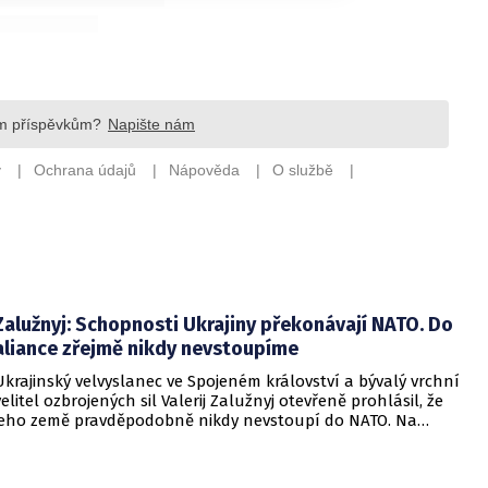
Zalužnyj: Schopnosti Ukrajiny překonávají NATO. Do
aliance zřejmě nikdy nevstoupíme
Ukrajinský velvyslanec ve Spojeném království a bývalý vrchní
velitel ozbrojených sil Valerij Zalužnyj otevřeně prohlásil, že
jeho země pravděpodobně nikdy nevstoupí do NATO. Na
setkání s evropskými velvyslanci uvedl, že se v otázce členství
pohyboval celá léta, avšak současná realita ukazuje, že
alianční standardy jsou pro Kyjev v současné podobě