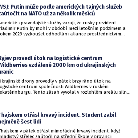
WSJ: Putin může podle amerických tajných služeb
zaútočit na NATO už za několik měsíců
Americké zpravodajské služby varují, že ruský prezident
Vladimir Putin by mohl v období mezi letošním podzimem a
rokem 2029 vyzkoušet odhodlání aliance prostřednictvím
omezeného útoku. Cílem takových kroků by nebylo zabrání
území, ale snaha otestovat, zda členské státy dodrží své
závazky o kolektivní obraně. Tyto znepokojivé scénáře
přicházejí v době, kdy Moskva čelí rostoucímu tlaku kvůli
Kyjev provedl útok na logistické centrum
situaci na ukrajinské frontě. Masivní škody, které ukrajinské
Wildberries vzdálené 2000 km od ukrajinských
drony způsobují ruskému zázemí, totiž Kreml zahnaly do
hranic
kouta.
Ukrajinské drony provedly v pátek brzy ráno útok na
logistické centrum společnosti Wildberries v ruském
Jekatěrinburgu. Tento zásah vyvolal v rozlehlém areálu silný
požár a potvrdil rostoucí dosah ukrajinských bezpilotních
systémů hluboko v ruském vnitrozemí. Společnost posléze
potvrdila, že zasažené zařízení spravuje společný podnik
RWB, který řídí veškeré logistické operace.
Thajskem otřásl krvavý incident. Student zabil
nejméně šest lidí
Thajskem v pátek otřásl mimořádně krvavý incident, když
mladistvý střelec zaútočil na střední škole v provincii