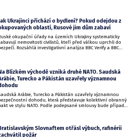
Trump. Páteční rozhodnutí představuje vážnou překážku pro
administrativu a otevírá cestu k právní bitvě před Nejvyšším
soudem.
Jak Ukrajinci přichází o bydlení? Pokud odejdou z
okupovaných oblastí, Rusové jim dům zabaví
Ruské okupační úřady na územích Ukrajiny systematicky
zabavují nemovitosti civilistů, kteří před válkou uprchli do
bezpečí. Rozsáhlá investigativní analýza BBC Verify a BBC
Russian odhalila, že od roku 2024 bylo identifikováno k
zabavení nebo již přímo zkonfiskováno přes 34 tisíc domů a
bytů.
Na Blízkém východě vzniká druhé NATO. Saudská
Arábie, Turecko a Pákistán uzavřely významnou
dohodu
Saudská Arábie, Turecko a Pákistán uzavřely významnou
bezpečnostní dohodu, která představuje kolektivní obranný
pakt ve stylu NATO. Podle podepsané smlouvy bude případný
útok na některou z těchto tří zemí považován za útok na
všechny členy aliance, což má posílit odstrašující sílu v
regionu.
Bratislavským Slovnaftem otřásl výbuch, rafinérii
zachvátil požár