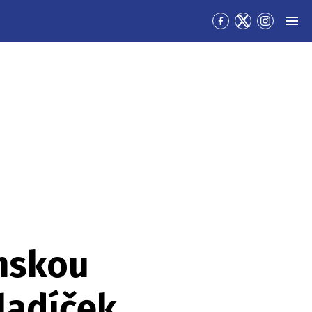
Přejít
Přejít
Přejít
MEN
na
na
na
Facebook
Twitter
Instagra
emskou
mladíček