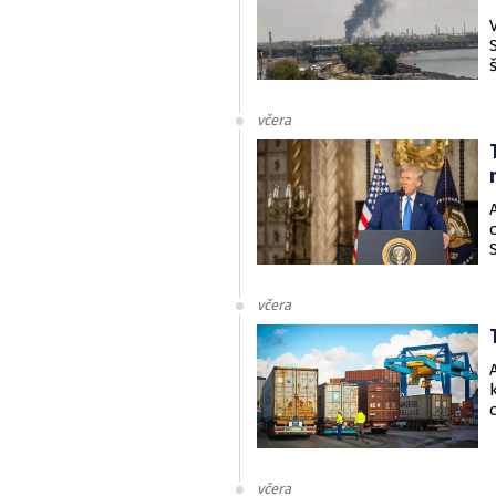
včera
včera
včera