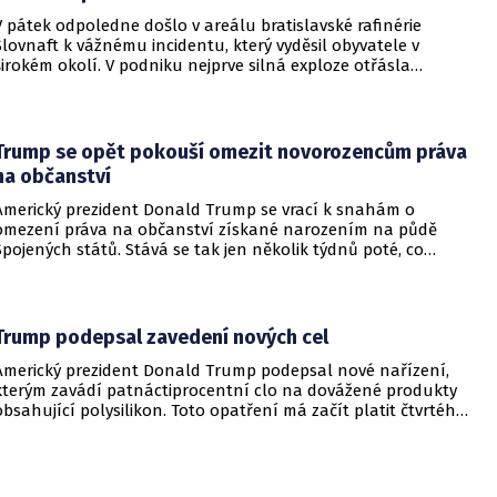
V pátek odpoledne došlo v areálu bratislavské rafinérie
Slovnaft k vážnému incidentu, který vyděsil obyvatele v
širokém okolí. V podniku nejprve silná exploze otřásla
budovami a následně vypukl rozsáhlý požár.
Trump se opět pokouší omezit novorozencům práva
na občanství
Americký prezident Donald Trump se vrací k snahám o
omezení práva na občanství získané narozením na půdě
Spojených států. Stává se tak jen několik týdnů poté, co
Nejvyšší soud Spojených států odmítl jeho předchozí plošší
pokus o zrušení této dlouholeté praxe.
Trump podepsal zavedení nových cel
Americký prezident Donald Trump podepsal nové nařízení,
kterým zavádí patnáctiprocentní clo na dovážené produkty
obsahující polysilikon. Toto opatření má začít platit čtvrtého
prosince a jeho hlavním úkolem je podpořit domácí
dodavatelské řetězce v oblasti mikročipů i solárních panelů.