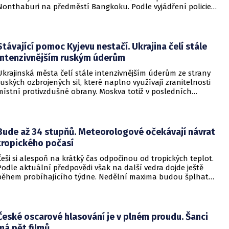
Nonthaburi na předměstí Bangkoku. Podle vyjádření policie
začalo násilné řádění poté, co podezřelý čtrnáctiletý chlapec
údajně usmrtil své prarodiče v jejich domě a následně zamířil
do vzdělávací instituce.
Stávající pomoc Kyjevu nestačí. Ukrajina čelí stále
intenzivnějším ruským úderům
Ukrajinská města čelí stále intenzivnějším úderům ze strany
ruských ozbrojených sil, které naplno využívají zranitelnosti
místní protivzdušné obrany. Moskva totiž v posledních
měsících masivně sází na balistické rakety. Tyto zbraně
dopadají na hustě obydlené oblasti s minimálním nebo
dokonce žádným varováním předem, což civilnímu
obyvatelstvu dává jen pramalou šanci se včas ukrýt.
Bude až 34 stupňů. Meteorologové očekávají návrat
tropického počasí
Češi si alespoň na krátký čas odpočinou od tropických teplot.
Podle aktuální předpovědi však na další vedra dojde ještě
během probíhajícího týdne. Nedělní maxima budou šplhat
výrazně přes 30 stupňů.
České oscarové hlasování je v plném proudu. Šanci
má pět filmů