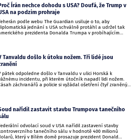
nedosažitelné.
Proč Írán nechce dohodu s USA? Doufá, že Trump v
USA na podzim prohraje
Teherán podle webu The Guardian usiluje o to, aby
diplomatická jednání s USA schválně protáhl a udržel tak
amerického prezidenta Donalda Trumpa v probíhajícím
konfliktu až do podzimních voleb do Kongresu. Cílem íránské
strany je uštědřit americkému prezidentovi politickou ránu,
která by se mohla vyrovnat krizi s americkými teheránskými
rukojmími za prezidenta Jimmyho Cartera.
V Tanvaldu došlo k útoku nožem. Tři lidé jsou
zranění
V pátek odpoledne došlo v Tanvaldu v ulici Horská k
vážnému incidentu, při kterém útočník napadl lidi nožem.
Zásah záchranářů a policie si vyžádal ošetření čtyř zraněných
osob, přičemž tři z nich utrpěly těžká poranění.
Soud nařídil zastavit stavbu Trumpova tanečního
sálu
Federální odvolací soud v USA nařídil zastavení stavby
kontroverzního tanečního sálu v hodnotě 400 milionů
dolarů, který v Bílém domě prosazuje prezident Donald