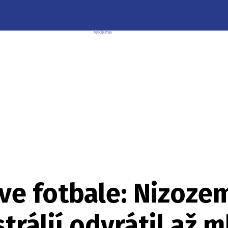
 ve fotbale: Nizoz
trálií odvrátil až 