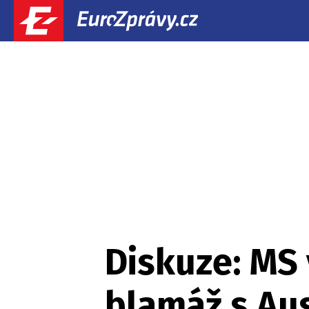
Diskuze: MS
blamáž s Aus