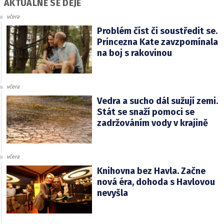
AKTUÁLNĚ SE DĚJE
včera
Problém číst či soustředit se.
Princezna Kate zavzpomínala
na boj s rakovinou
včera
Vedra a sucho dál sužují zemi.
Stát se snaží pomoci se
zadržováním vody v krajině
včera
Knihovna bez Havla. Začne
nová éra, dohoda s Havlovou
nevyšla