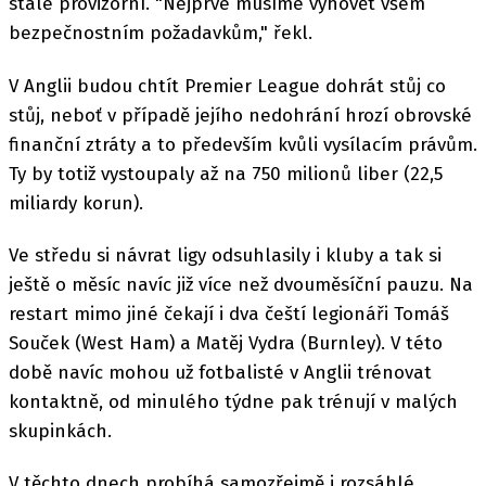
stále provizorní. "Nejprve musíme vyhovět všem
bezpečnostním požadavkům," řekl.
V Anglii budou chtít Premier League dohrát stůj co
stůj, neboť v případě jejího nedohrání hrozí obrovské
finanční ztráty a to především kvůli vysílacím právům.
Ty by totiž vystoupaly až na 750 milionů liber (22,5
miliardy korun).
Ve středu si návrat ligy odsuhlasily i kluby a tak si
ještě o měsíc navíc již více než dvouměsíční pauzu. Na
restart mimo jiné čekají i dva čeští legionáři Tomáš
Souček (West Ham) a Matěj Vydra (Burnley). V této
době navíc mohou už fotbalisté v Anglii trénovat
kontaktně, od minulého týdne pak trénují v malých
skupinkách.
V těchto dnech probíhá samozřejmě i rozsáhlé