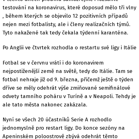
testování na koronavirus, které doposud mělo tři vlny
, během kterých se objevilo 12 pozitivních případů
nejen mezi fotbalisty, ale i členy realizačních týmů.
Tyto nakažené tak tedy čekala týdenní karanténa.
Po Anglii ve čtvrtek rozhodla o restartu své ligy i Itálie
Fotbal se v červnu vrátí i do koronavirem
nejpostiženější země na světě, tedy do Itálie. Tam se
fotbal nehraje již od 9. března, přičemž ještě o týden
dříve se měly odehrát výše zmiňované semifinálové
odvety tamního poháru v Turíně a v Neapoli. Tehdy je
ale tato města nakonec zakázala.
Nyní se všech 20 účastníků Serie A rozhodlo
jednomyslně pro restart ligy. Do konce sezóny na
Apeninském poloostrově zbývá odehrát těmto