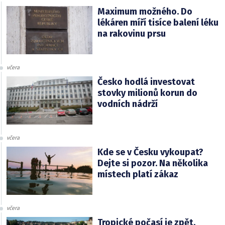
Maximum možného. Do
lékáren míří tisíce balení léku
na rakovinu prsu
včera
Česko hodlá investovat
stovky milionů korun do
vodních nádrží
včera
Kde se v Česku vykoupat?
Dejte si pozor. Na několika
místech platí zákaz
včera
Tropické počasí je zpět.