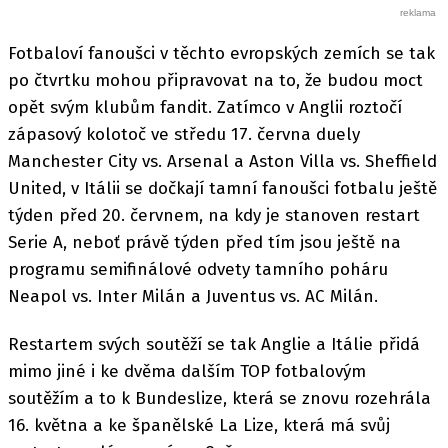
Fotbaloví fanoušci v těchto evropských zemích se tak
po čtvrtku mohou připravovat na to, že budou moct
opět svým klubům fandit. Zatímco v Anglii roztočí
zápasový kolotoč ve středu 17. června duely
Manchester City vs. Arsenal a Aston Villa vs. Sheffield
United, v Itálii se dočkají tamní fanoušci fotbalu ještě
týden před 20. červnem, na kdy je stanoven restart
Serie A, neboť právě týden před tím jsou ještě na
programu semifinálové odvety tamního poháru
Neapol vs. Inter Milán a Juventus vs. AC Milán.
Restartem svých soutěží se tak Anglie a Itálie přidá
mimo jiné i ke dvěma dalším TOP fotbalovým
soutěžím a to k Bundeslize, která se znovu rozehrála
16. května a ke španělské La Lize, která má svůj