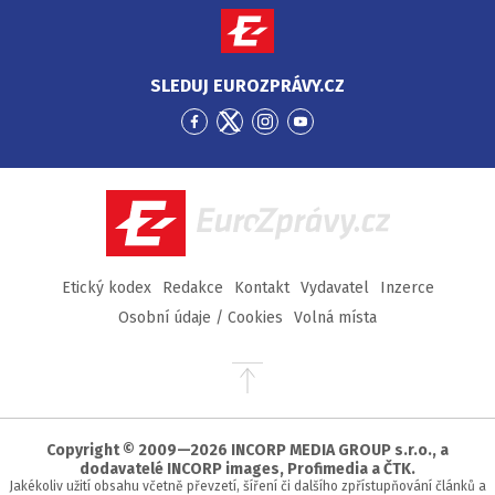
SLEDUJ EUROZPRÁVY.CZ
Přejít
Přejít
Přejít
Přejít
na
na
na
na
Facebook
Twitter
Instagram
YouTube
EuroZprávy.cz
Etický kodex
Redakce
Kontakt
Vydavatel
Inzerce
Osobní údaje / Cookies
Volná místa
Přejít
na
začátek
stránky
Copyright © 2009—2026 INCORP MEDIA GROUP s.r.o., a
dodavatelé INCORP images, Profimedia a ČTK.
Jakékoliv užití obsahu včetně převzetí, šíření či dalšího zpřístupňování článků a