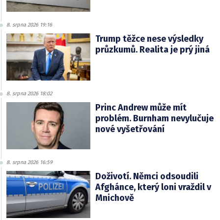
8. srpna 2026 19:16
Trump těžce nese výsledky
průzkumů. Realita je prý jiná
8. srpna 2026 18:02
Princ Andrew může mít
problém. Burnham nevylučuje
nové vyšetřování
8. srpna 2026 16:59
Doživotí. Němci odsoudili
Afghánce, který loni vraždil v
Mnichově