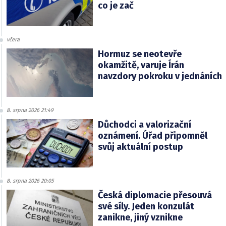
co je zač
včera
Hormuz se neotevře
okamžitě, varuje Írán
navzdory pokroku v jednáních
8. srpna 2026 21:49
Důchodci a valorizační
oznámení. Úřad připomněl
svůj aktuální postup
8. srpna 2026 20:05
Česká diplomacie přesouvá
své síly. Jeden konzulát
zanikne, jiný vznikne