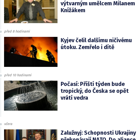
výtvarným umělcem Milanem
Knížákem
před 8 hodinami
Kyjev čelil dalšímu ničivému
útoku. Zemřelo i dítě
před 10 hodinami
Počasí: Příští týden bude
tropický, do Česka se opět
vrátí vedra
včera
Zalužnyj: Schopnosti Ukrajiny
překonávají NATO. Do aliance