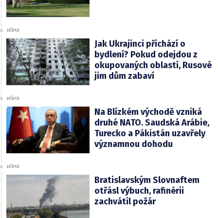
včera
Jak Ukrajinci přichází o
bydlení? Pokud odejdou z
okupovaných oblastí, Rusové
jim dům zabaví
včera
Na Blízkém východě vzniká
druhé NATO. Saudská Arábie,
Turecko a Pákistán uzavřely
významnou dohodu
včera
Bratislavským Slovnaftem
otřásl výbuch, rafinérii
zachvátil požár