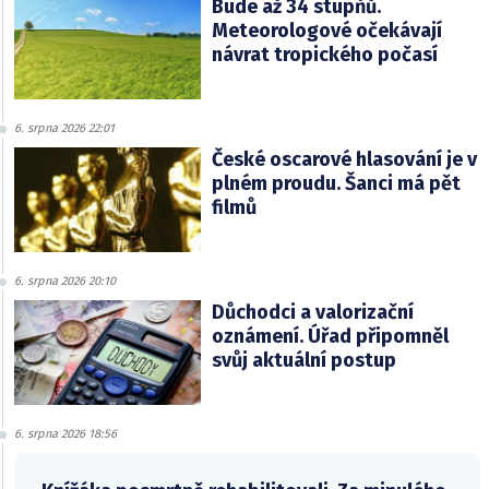
Bude až 34 stupňů.
Meteorologové očekávají
návrat tropického počasí
6. srpna 2026 22:01
České oscarové hlasování je v
plném proudu. Šanci má pět
filmů
6. srpna 2026 20:10
Důchodci a valorizační
oznámení. Úřad připomněl
svůj aktuální postup
6. srpna 2026 18:56