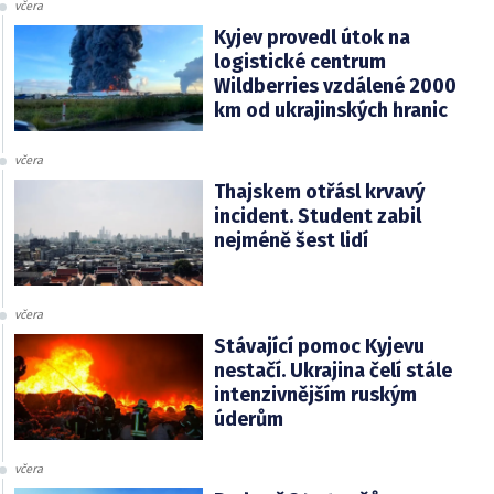
včera
Kyjev provedl útok na
logistické centrum
Wildberries vzdálené 2000
km od ukrajinských hranic
včera
Thajskem otřásl krvavý
incident. Student zabil
nejméně šest lidí
včera
Stávající pomoc Kyjevu
nestačí. Ukrajina čelí stále
intenzivnějším ruským
úderům
včera