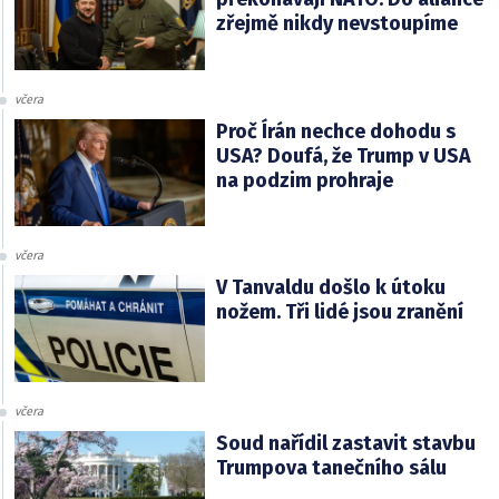
zřejmě nikdy nevstoupíme
včera
Proč Írán nechce dohodu s
USA? Doufá, že Trump v USA
na podzim prohraje
včera
V Tanvaldu došlo k útoku
nožem. Tři lidé jsou zranění
včera
Soud nařídil zastavit stavbu
Trumpova tanečního sálu