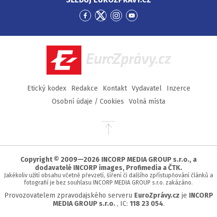
Přejít
Přejít
Přejít
Přejít
na
na
na
na
Facebook
Twitter
Instagram
YouTube
EuroZprávy.cz
Etický kodex
Redakce
Kontakt
Vydavatel
Inzerce
Osobní údaje / Cookies
Volná místa
Přejít
na
začátek
stránky
Copyright © 2009—2026 INCORP MEDIA GROUP s.r.o., a
dodavatelé INCORP images, Profimedia a ČTK.
Jakékoliv užití obsahu včetně převzetí, šíření či dalšího zpřístupňování článků a
fotografií je bez souhlasu INCORP MEDIA GROUP s.r.o. zakázáno.
Provozovatelem zpravodajského serveru
EuroZprávy.cz
je
INCORP
MEDIA GROUP s.r.o.
, IC:
118 23 054
.