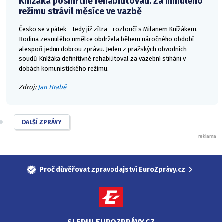
Knížáka posmrtně rehabilitovali. Za minulého
režimu strávil měsíce ve vazbě
Česko se v pátek - tedy již zítra - rozloučí s Milanem Knížákem.
Rodina zesnulého umělce obdržela během náročného období
alespoň jednu dobrou zprávu. Jeden z pražských obvodních
soudů Knížáka definitivně rehabilitoval za vazební stíhání v
dobách komunistického režimu.
Zdroj:
Jan Hrabě
DALŠÍ ZPRÁVY
Proč důvěřovat zpravodajství EuroZprávy.cz
SLEDUJ EUROZPRÁVY.CZ