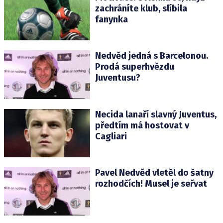
zachráníte klub, slíbila
fanynka
Nedvěd jedná s Barcelonou.
Prodá superhvězdu
Juventusu?
Necida lanaří slavný Juventus,
předtím má hostovat v
Cagliari
Pavel Nedvěd vletěl do šatny
rozhodčích! Musel je seřvat