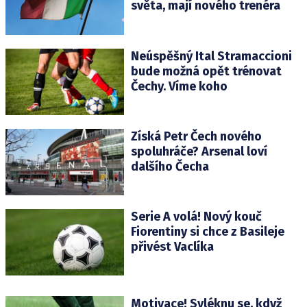
světa, mají nového trenéra
Neúspěšný Ital Stramaccioni
bude možná opět trénovat
Čechy. Víme koho
Získá Petr Čech nového
spoluhráče? Arsenal loví
dalšího Čecha
Serie A volá! Nový kouč
Fiorentiny si chce z Basileje
přivést Vaclíka
Motivace! Svléknu se, když