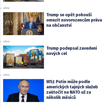
včera
Trump se opět pokouší
omezit novorozencům práva
na občanství
včera
Trump podepsal zavedení
nových cel
včera
WSJ: Putin může podle
amerických tajných služeb
zaútočit na NATO už za
několik měsíců