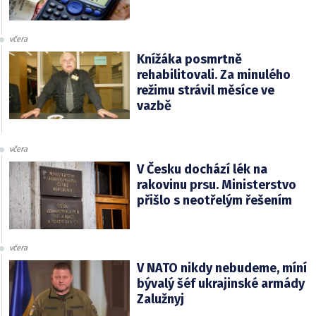
včera
Knížáka posmrtně
rehabilitovali. Za minulého
režimu strávil měsíce ve
vazbě
včera
V Česku dochází lék na
rakovinu prsu. Ministerstvo
přišlo s neotřelým řešením
včera
V NATO nikdy nebudeme, míní
bývalý šéf ukrajinské armády
Zalužnyj