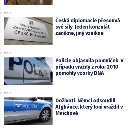
včera
Česká diplomacie přesouvá
své síly. Jeden konzulát
zanikne, jiný vznikne
včera
Policie objasnila pomníček. V
případu vraždy z roku 2010
pomohly vzorky DNA
včera
Doživotí. Němci odsoudili
Afghánce, který loni vraždil v
Mnichově