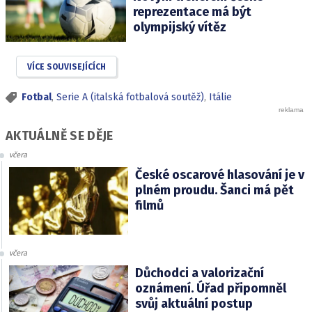
reprezentace má být
olympijský vítěz
VÍCE SOUVISEJÍCÍCH
Fotbal
,
Serie A (italská fotbalová soutěž)
,
Itálie
AKTUÁLNĚ SE DĚJE
včera
České oscarové hlasování je v
plném proudu. Šanci má pět
filmů
včera
Důchodci a valorizační
oznámení. Úřad připomněl
svůj aktuální postup