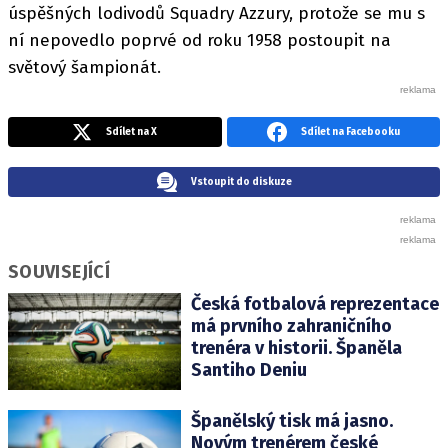
úspěšných lodivodů Squadry Azzury, protože se mu s
ní nepovedlo poprvé od roku 1958 postoupit na
světový šampionát.
Sdílet na X
Sdílet na Facebooku
Vstoupit do diskuze
SOUVISEJÍCÍ
Česká fotbalová reprezentace
má prvního zahraničního
trenéra v historii. Španěla
Santiho Deniu
Španělský tisk má jasno.
Novým trenérem české