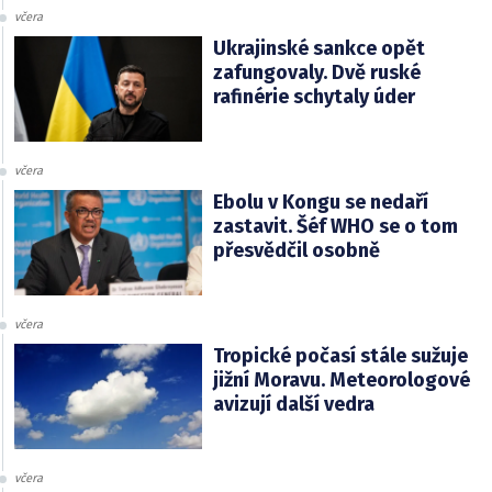
včera
Ukrajinské sankce opět
zafungovaly. Dvě ruské
rafinérie schytaly úder
včera
Ebolu v Kongu se nedaří
zastavit. Šéf WHO se o tom
přesvědčil osobně
včera
Tropické počasí stále sužuje
jižní Moravu. Meteorologové
avizují další vedra
včera