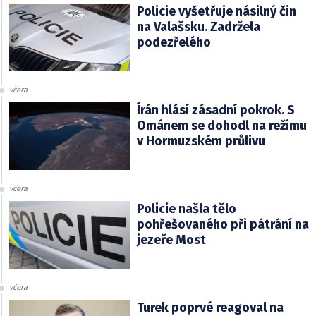
Policie vyšetřuje násilný čin
na Valašsku. Zadržela
podezřelého
včera
Írán hlásí zásadní pokrok. S
Ománem se dohodl na režimu
v Hormuzském průlivu
včera
Policie našla tělo
pohřešovaného při pátrání na
jezeře Most
včera
Turek poprvé reagoval na