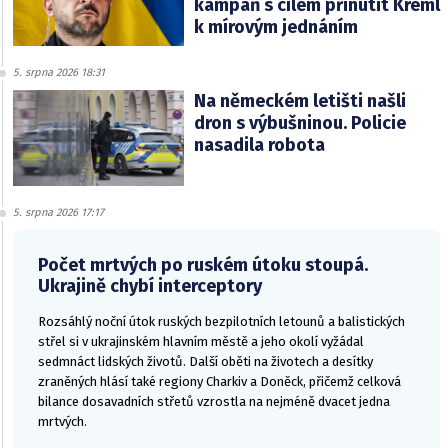
kampaň s cílem přinutit Kreml
k mírovým jednáním
5. srpna 2026 18:31
Na německém letišti našli
dron s výbušninou. Policie
nasadila robota
5. srpna 2026 17:17
Počet mrtvých po ruském útoku stoupá.
Ukrajině chybí interceptory
Rozsáhlý noční útok ruských bezpilotních letounů a balistických
střel si v ukrajinském hlavním městě a jeho okolí vyžádal
sedmnáct lidských životů. Další oběti na životech a desítky
zraněných hlásí také regiony Charkiv a Doněck, přičemž celková
bilance dosavadních střetů vzrostla na nejméně dvacet jedna
mrtvých.