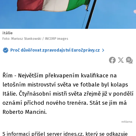
itálie
Foto: Mariusz Stankowski / INCORP images
Proč důvěřovat zpravodajství EuroZprávy.cz
FACEBOOK
X
ZPR
Řím - Největším překvapením kvalifikace na
letošním mistrovství světa ve fotbale byl kolaps
Itálie. Čtyřnásobní mistři světa zřejmě již v pondělí
oznámí příchod nového trenéra. Stát se jím má
Roberto Mancini.
S informací přišel server idnes.cz, který se odkazuje