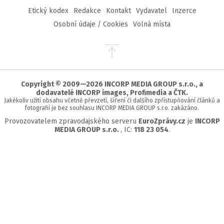
Etický kodex
Redakce
Kontakt
Vydavatel
Inzerce
Osobní údaje / Cookies
Volná místa
Přejít
na
začátek
stránky
Copyright © 2009—2026 INCORP MEDIA GROUP s.r.o., a
dodavatelé INCORP images, Profimedia a ČTK.
Jakékoliv užití obsahu včetně převzetí, šíření či dalšího zpřístupňování článků a
fotografií je bez souhlasu INCORP MEDIA GROUP s.r.o. zakázáno.
Provozovatelem zpravodajského serveru
EuroZprávy.cz
je
INCORP
MEDIA GROUP s.r.o.
, IC:
118 23 054
.