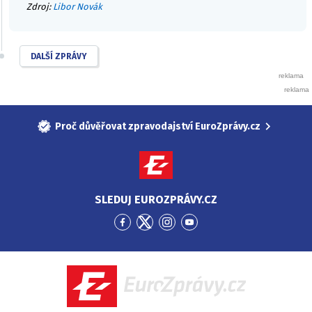
Zdroj:
Libor Novák
DALŠÍ ZPRÁVY
Proč důvěřovat zpravodajství EuroZprávy.cz
SLEDUJ EUROZPRÁVY.CZ
Přejít
Přejít
Přejít
Přejít
na
na
na
na
Facebook
Twitter
Instagram
YouTube
EuroZprávy.cz