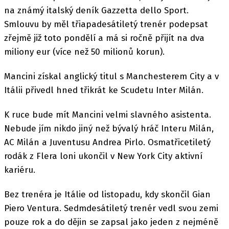
na známý italský deník Gazzetta dello Sport.
Smlouvu by měl třiapadesátiletý trenér podepsat
zřejmě již toto pondělí a má si ročně přijít na dva
miliony eur (více než 50 milionů korun).
Mancini získal anglický titul s Manchesterem City a v
Itálii přivedl hned třikrát ke Scudetu Inter Milán.
K ruce bude mít Mancini velmi slavného asistenta.
Nebude jím nikdo jiný než bývalý hráč Interu Milán,
AC Milán a Juventusu Andrea Pirlo. Osmatřicetiletý
rodák z Flera loni ukončil v New York City aktivní
kariéru.
Bez trenéra je Itálie od listopadu, kdy skončil Gian
Piero Ventura. Sedmdesátiletý trenér vedl svou zemi
pouze rok a do dějin se zapsal jako jeden z nejméně