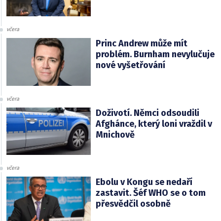
včera
Princ Andrew může mít
problém. Burnham nevylučuje
nové vyšetřování
včera
Doživotí. Němci odsoudili
Afghánce, který loni vraždil v
Mnichově
včera
Ebolu v Kongu se nedaří
zastavit. Šéf WHO se o tom
přesvědčil osobně