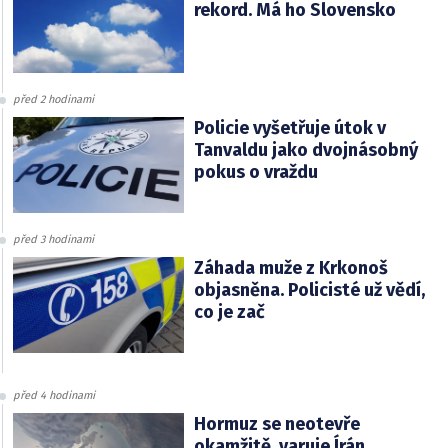
rekord. Má ho Slovensko
před 2 hodinami
Policie vyšetřuje útok v
Tanvaldu jako dvojnásobný
pokus o vraždu
před 3 hodinami
Záhada muže z Krkonoš
objasněna. Policisté už vědí,
co je zač
před 4 hodinami
Hormuz se neotevře
okamžitě, varuje Írán