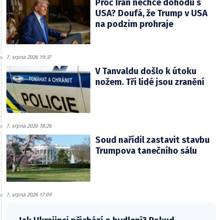
Proč Írán nechce dohodu s
USA? Doufá, že Trump v USA
na podzim prohraje
7. srpna 2026 19:37
V Tanvaldu došlo k útoku
nožem. Tři lidé jsou zranění
7. srpna 2026 18:26
Soud nařídil zastavit stavbu
Trumpova tanečního sálu
7. srpna 2026 17:09