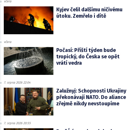
včera
Kyjev čelil dalšímu ničivému
útoku. Zemřelo i dítě
včera
Počasí: Příští týden bude
tropický, do Česka se opět
vrátí vedra
7. srpna 2026 22:04
Zalužnyj: Schopnosti Ukrajiny
překonávají NATO. Do aliance
zřejmě nikdy nevstoupíme
7. srpna 2026 20:55