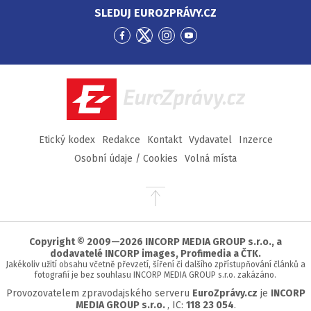
SLEDUJ EUROZPRÁVY.CZ
Přejít
Přejít
Přejít
Přejít
na
na
na
na
Facebook
Twitter
Instagram
YouTube
EuroZprávy.cz
Etický kodex
Redakce
Kontakt
Vydavatel
Inzerce
Osobní údaje / Cookies
Volná místa
Přejít
na
začátek
stránky
Copyright © 2009—2026 INCORP MEDIA GROUP s.r.o., a
dodavatelé INCORP images, Profimedia a ČTK.
Jakékoliv užití obsahu včetně převzetí, šíření či dalšího zpřístupňování článků a
fotografií je bez souhlasu INCORP MEDIA GROUP s.r.o. zakázáno.
Provozovatelem zpravodajského serveru
EuroZprávy.cz
je
INCORP
MEDIA GROUP s.r.o.
, IC:
118 23 054
.