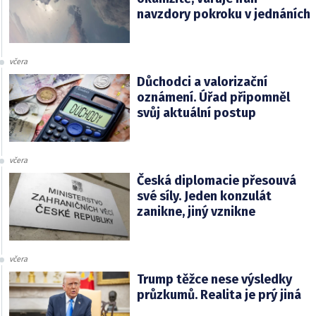
navzdory pokroku v jednáních
včera
Důchodci a valorizační
oznámení. Úřad připomněl
svůj aktuální postup
včera
Česká diplomacie přesouvá
své síly. Jeden konzulát
zanikne, jiný vznikne
včera
Trump těžce nese výsledky
průzkumů. Realita je prý jiná