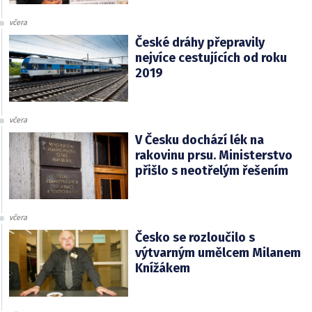
včera
České dráhy přepravily
nejvíce cestujících od roku
2019
včera
V Česku dochází lék na
rakovinu prsu. Ministerstvo
přišlo s neotřelým řešením
včera
Česko se rozloučilo s
výtvarným umělcem Milanem
Knížákem