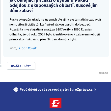
Jak Ukrajinci přichází o bydlení? Pokud
odejdou z okupovaných oblastí, Rusové jim
dům zabaví
Ruské okupační úřady na územích Ukrajiny systematicky zabavují
nemovitosti civilistů, kteří před válkou uprchli do bezpečí.
Rozsáhlá investigativní analýza BBC Verify a BBC Russian
odhalila, že od roku 2024 bylo identifikováno k zabavení nebo již
přímo zkonfiskováno přes 34 tisíc domů a bytů.
Zdroj:
Libor Novák
DALŠÍ ZPRÁVY
Proč důvěřovat zpravodajství EuroZprávy.cz