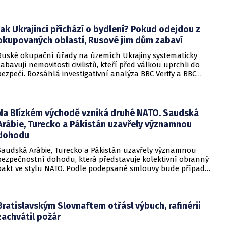
administrativu a otevírá cestu k právní bitvě před Nejvyšším
soudem.
Jak Ukrajinci přichází o bydlení? Pokud odejdou z
okupovaných oblastí, Rusové jim dům zabaví
Ruské okupační úřady na územích Ukrajiny systematicky
zabavují nemovitosti civilistů, kteří před válkou uprchli do
bezpečí. Rozsáhlá investigativní analýza BBC Verify a BBC
Russian odhalila, že od roku 2024 bylo identifikováno k
zabavení nebo již přímo zkonfiskováno přes 34 tisíc domů a
bytů.
Na Blízkém východě vzniká druhé NATO. Saudská
Arábie, Turecko a Pákistán uzavřely významnou
dohodu
Saudská Arábie, Turecko a Pákistán uzavřely významnou
bezpečnostní dohodu, která představuje kolektivní obranný
pakt ve stylu NATO. Podle podepsané smlouvy bude případný
útok na některou z těchto tří zemí považován za útok na
všechny členy aliance, což má posílit odstrašující sílu v
regionu.
Bratislavským Slovnaftem otřásl výbuch, rafinérii
zachvátil požár