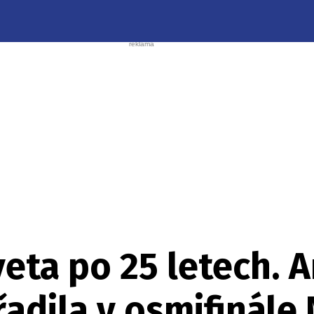
eta po 25 letech. A
adila v osmifinál