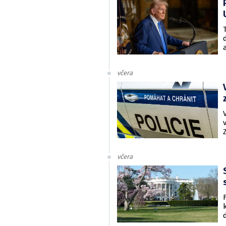
včera
včera