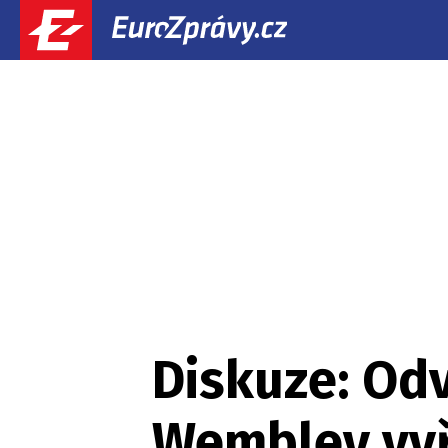
Diskuze: Odv
Wembley vyř