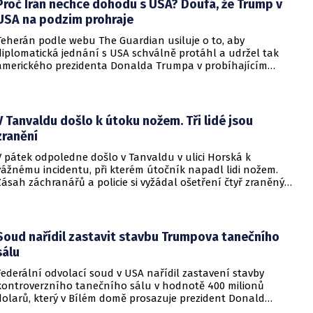
Proč Írán nechce dohodu s USA? Doufá, že Trump v
USA na podzim prohraje
Teherán podle webu The Guardian usiluje o to, aby
diplomatická jednání s USA schválně protáhl a udržel tak
amerického prezidenta Donalda Trumpa v probíhajícím
konfliktu až do podzimních voleb do Kongresu. Cílem íránské
strany je uštědřit americkému prezidentovi politickou ránu,
která by se mohla vyrovnat krizi s americkými teheránskými
rukojmími za prezidenta Jimmyho Cartera.
V Tanvaldu došlo k útoku nožem. Tři lidé jsou
zranění
V pátek odpoledne došlo v Tanvaldu v ulici Horská k
vážnému incidentu, při kterém útočník napadl lidi nožem.
Zásah záchranářů a policie si vyžádal ošetření čtyř zraněných
osob, přičemž tři z nich utrpěly těžká poranění.
Soud nařídil zastavit stavbu Trumpova tanečního
sálu
Federální odvolací soud v USA nařídil zastavení stavby
kontroverzního tanečního sálu v hodnotě 400 milionů
dolarů, který v Bílém domě prosazuje prezident Donald
Trump. Páteční rozhodnutí představuje vážnou překážku pro