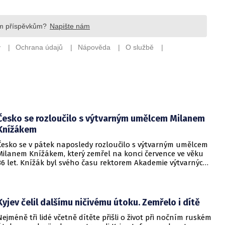
Česko se rozloučilo s výtvarným umělcem Milanem
Knížákem
Česko se v pátek naposledy rozloučilo s výtvarným umělcem
Milanem Knížákem, který zemřel na konci července ve věku
86 let. Knížák byl svého času rektorem Akademie výtvarných
umění a ředitelem Národní galerie.
Kyjev čelil dalšímu ničivému útoku. Zemřelo i dítě
Nejméně tři lidé včetně dítěte přišli o život při nočním ruském