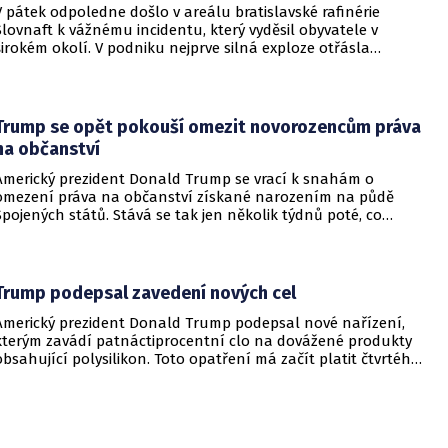
V pátek odpoledne došlo v areálu bratislavské rafinérie
Slovnaft k vážnému incidentu, který vyděsil obyvatele v
širokém okolí. V podniku nejprve silná exploze otřásla
budovami a následně vypukl rozsáhlý požár.
Trump se opět pokouší omezit novorozencům práva
na občanství
Americký prezident Donald Trump se vrací k snahám o
omezení práva na občanství získané narozením na půdě
Spojených států. Stává se tak jen několik týdnů poté, co
Nejvyšší soud Spojených států odmítl jeho předchozí plošší
pokus o zrušení této dlouholeté praxe.
Trump podepsal zavedení nových cel
Americký prezident Donald Trump podepsal nové nařízení,
kterým zavádí patnáctiprocentní clo na dovážené produkty
obsahující polysilikon. Toto opatření má začít platit čtvrtého
prosince a jeho hlavním úkolem je podpořit domácí
dodavatelské řetězce v oblasti mikročipů i solárních panelů.