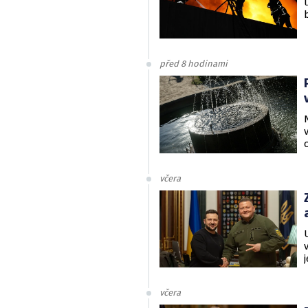
před 8 hodinami
včera
včera