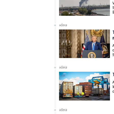
včera
včera
včera