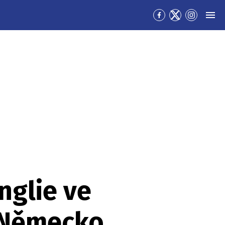
Přejít
Přejít
Přejít
MEN
na
na
na
Facebook
Twitter
Instagra
nglie ve
e Německo