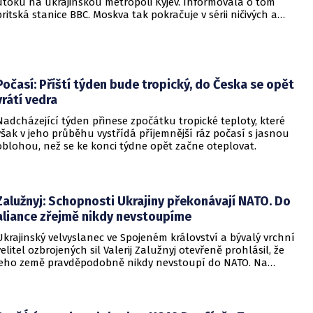
útoku na ukrajinskou metropoli Kyjev. Informovala o tom
britská stanice BBC. Moskva tak pokračuje v sérii ničivých a
smrtících útoků na hlavní město sousední země.
Počasí: Příští týden bude tropický, do Česka se opět
vrátí vedra
Nadcházející týden přinese zpočátku tropické teploty, které
však v jeho průběhu vystřídá příjemnější ráz počasí s jasnou
oblohou, než se ke konci týdne opět začne oteplovat.
Zalužnyj: Schopnosti Ukrajiny překonávají NATO. Do
aliance zřejmě nikdy nevstoupíme
Ukrajinský velvyslanec ve Spojeném království a bývalý vrchní
velitel ozbrojených sil Valerij Zalužnyj otevřeně prohlásil, že
jeho země pravděpodobně nikdy nevstoupí do NATO. Na
setkání s evropskými velvyslanci uvedl, že se v otázce členství
pohyboval celá léta, avšak současná realita ukazuje, že
alianční standardy jsou pro Kyjev v současné podobě
nedosažitelné.