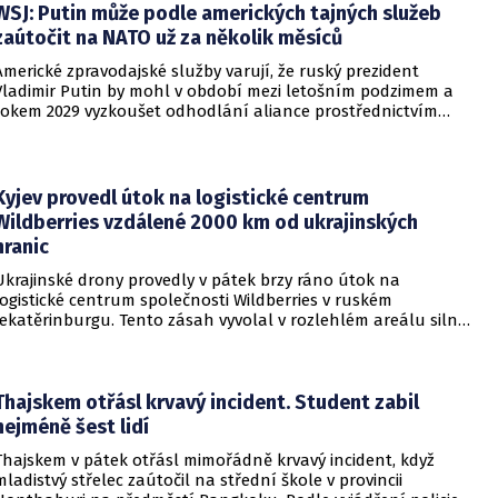
WSJ: Putin může podle amerických tajných služeb
zaútočit na NATO už za několik měsíců
Americké zpravodajské služby varují, že ruský prezident
Vladimir Putin by mohl v období mezi letošním podzimem a
rokem 2029 vyzkoušet odhodlání aliance prostřednictvím
omezeného útoku. Cílem takových kroků by nebylo zabrání
území, ale snaha otestovat, zda členské státy dodrží své
závazky o kolektivní obraně. Tyto znepokojivé scénáře
přicházejí v době, kdy Moskva čelí rostoucímu tlaku kvůli
Kyjev provedl útok na logistické centrum
situaci na ukrajinské frontě. Masivní škody, které ukrajinské
Wildberries vzdálené 2000 km od ukrajinských
drony způsobují ruskému zázemí, totiž Kreml zahnaly do
hranic
kouta.
Ukrajinské drony provedly v pátek brzy ráno útok na
logistické centrum společnosti Wildberries v ruském
Jekatěrinburgu. Tento zásah vyvolal v rozlehlém areálu silný
požár a potvrdil rostoucí dosah ukrajinských bezpilotních
systémů hluboko v ruském vnitrozemí. Společnost posléze
potvrdila, že zasažené zařízení spravuje společný podnik
RWB, který řídí veškeré logistické operace.
Thajskem otřásl krvavý incident. Student zabil
nejméně šest lidí
Thajskem v pátek otřásl mimořádně krvavý incident, když
mladistvý střelec zaútočil na střední škole v provincii