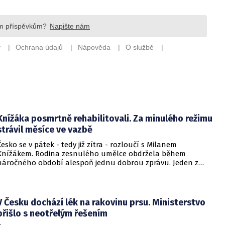
Knížáka posmrtně rehabilitovali. Za minulého režimu
strávil měsíce ve vazbě
Česko se v pátek - tedy již zítra - rozloučí s Milanem
Knížákem. Rodina zesnulého umělce obdržela během
náročného období alespoň jednu dobrou zprávu. Jeden z
pražských obvodních soudů Knížáka definitivně rehabilitoval
za vazební stíhání v dobách komunistického režimu.
V Česku dochází lék na rakovinu prsu. Ministerstvo
přišlo s neotřelým řešením