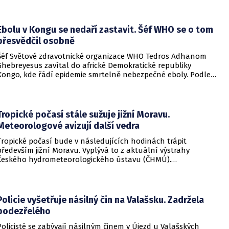
Ebolu v Kongu se nedaří zastavit. Šéf WHO se o tom
přesvědčil osobně
Šéf Světové zdravotnické organizace WHO Tedros Adhanom
Ghebreyesus zavítal do africké Demokratické republiky
Kongo, kde řádí epidemie smrtelně nebezpečné eboly. Podle
Ghebreyesuse se nemoc šíří rychleji, než se zdravotníkům
daří zintenzivňovat boj s chorobou.
Tropické počasí stále sužuje jižní Moravu.
Meteorologové avizují další vedra
Tropické počasí bude v následujících hodinách trápit
především jižní Moravu. Vyplývá to z aktuální výstrahy
Českého hydrometeorologického ústavu (ČHMÚ).
Meteorologové zároveň avizují, že již o víkendu by se horké
počasí mělo vrátit i na další místa v republice.
Policie vyšetřuje násilný čin na Valašsku. Zadržela
podezřelého
Policisté se zabývají násilným činem v Újezd u Valašských