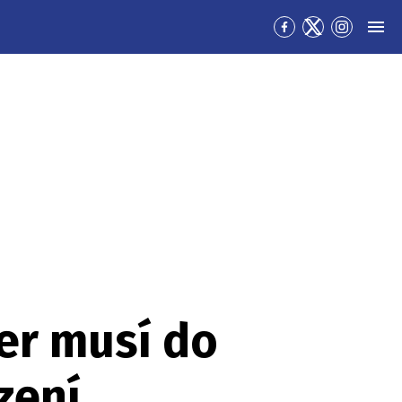
Přejít
Přejít
Přejít
MEN
na
na
na
Facebook
Twitter
Instagra
er musí do
zení