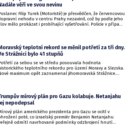
Nadále věří ve svou nevinu
Poslanec Filip Turek (Motoristé) je přesvědčen, že červencovou
dopravní nehodu v centru Prahy nezavinil, což by podle jeho
slov mělo prokázat i probíhající vyšetřování. Policie v případu
zahájila trestní řízení a zároveň nařídila znalecké zkoumání.
Nikdo zatím nebyl obviněn.
Moravský teplotní rekord se měnil potřetí za tři dny.
Ve Strážnici bylo 41 stupňů
Potřetí za sebou se ve středu posouvala hodnota
historického teplotního rekordu pro území Moravy a Slezska.
Nové maximum opět zaznamenal jihomoravská Strážnice.
Vyvrcholila tak nynější vlna veder, v dalších dnech se
ochladí.
Trumpův mírový plán pro Gazu kolabuje. Netanjahu
jej nepodepsal
Mírový plán amerického prezidenta pro Gazu se ocitl v
ohrožení poté, co izraelský premiér Benjamin Netanjahu
veřejně odmítl navrhované podmínky odzbrojení hnutí
Hamás. Zatímco šéf Bílého domu dříve tvrdil, že Izrael je s