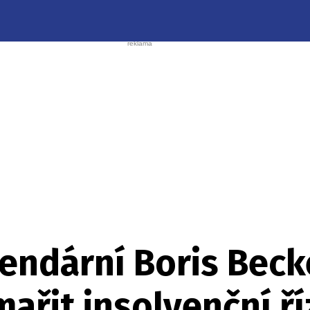
gendární Boris Beck
mařit insolvenční ří