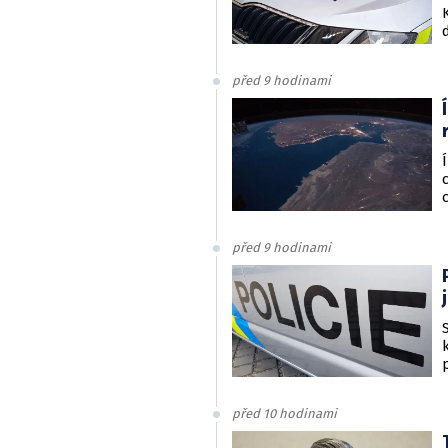
před 9 hodinami
před 9 hodinami
před 10 hodinami