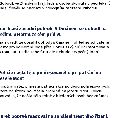
Klobouk ve Zlínském kraji. Jedna osoba skončila v péči lékařů,
další člověk se nachází v policejním zadržení. Nikomu
nehrozí žádné nebezpečí.
Írán hlásí zásadní pokrok. S Ománem se dohodl na
režimu v Hormuzském průlivu
Írán uvedl, že dosáhl dohody s Ománem ohledně schválené
cesty pro komerční lodě přes Hormuzský průliv. Informovala
o tom BBC. Podle Teheránu ale nebude bezpečný lodní
provoz zcela zaručen kvůli aktivitám Američanů.
Policie našla tělo pohřešovaného při pátrání na
jezeře Most
Smutný nález přinesla pátrací akce po dvou pohřešovaných,
která od úterního večera probíhá na jezeru Most. Policie
potvrdila, že našla tělo jedné z hledaných osob bez známek
života. Pátrání po druhém člověku pokračuje.
Turek poprvé reagoval na zahájení trestního řízení.