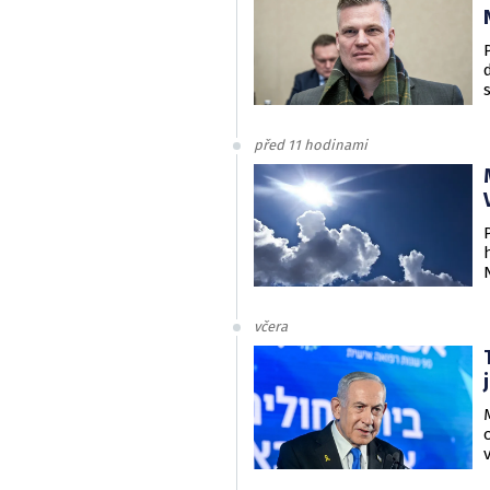
před 11 hodinami
včera