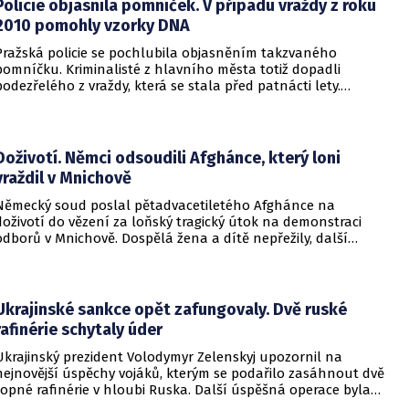
Policie objasnila pomníček. V případu vraždy z roku
2010 pomohly vzorky DNA
Pražská policie se pochlubila objasněním takzvaného
pomníčku. Kriminalisté z hlavního města totiž dopadli
podezřelého z vraždy, která se stala před patnácti lety.
Zásadní roli sehrály stopy DNA. Pro muže si došla zásahová
jednotka.
Doživotí. Němci odsoudili Afghánce, který loni
vraždil v Mnichově
Německý soud poslal pětadvacetiletého Afghánce na
doživotí do vězení za loňský tragický útok na demonstraci
odborů v Mnichově. Dospělá žena a dítě nepřežily, další
desítky lidí utrpěli zranění. O soudním rozhodnutí
informovala DW.
Ukrajinské sankce opět zafungovaly. Dvě ruské
rafinérie schytaly úder
Ukrajinský prezident Volodymyr Zelenskyj upozornil na
nejnovější úspěchy vojáků, kterým se podařilo zasáhnout dvě
ropné rafinérie v hloubi Ruska. Další úspěšná operace byla
provedena v Černém moři.