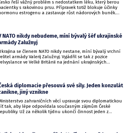
Česko řeší vážný problém s nedostatkem léku, který berou
pacientky s rakovinou prsu. Přípravek totiž blokuje účinky
hormonu estrogenu a zastavuje růst nádorových buněk.
Pomoci má zvláštní léčebný program, který připravilo
ministerstvo zdravotnictví.
V NATO nikdy nebudeme, míní bývalý šéf ukrajinské
armády Zalužnyj
Ukrajina se členem NATO nikdy nestane, míní bývalý vrchní
velitel armády Valerij Zalužnyj. Vyjádřil se tak z pozice
velvyslance ve Velké Británii na jednání ukrajinských
diplomatů v Kyjevě. Představitele své země nabádal k tomu,
aby se snažila uzavřít jiné aliance.
Česká diplomacie přesouvá své síly. Jeden konzulát
zanikne, jiný vznikne
Ministerstvo zahraničních věcí upravuje svou diplomatickou
síť tak, aby lépe odpovídala současným zájmům České
republiky. Už za několik týdnu ukončí činnost jeden z
konzulátů, jiný ji naopak zahájí. Ministerstvo o tom
informovalo na webu.