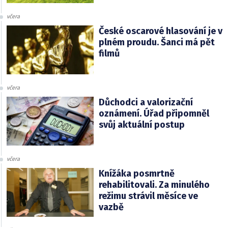
včera
České oscarové hlasování je v
plném proudu. Šanci má pět
filmů
včera
Důchodci a valorizační
oznámení. Úřad připomněl
svůj aktuální postup
včera
Knížáka posmrtně
rehabilitovali. Za minulého
režimu strávil měsíce ve
vazbě