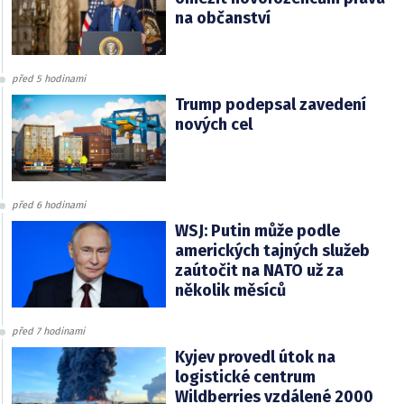
na občanství
před 5 hodinami
Trump podepsal zavedení
nových cel
před 6 hodinami
WSJ: Putin může podle
amerických tajných služeb
zaútočit na NATO už za
několik měsíců
před 7 hodinami
Kyjev provedl útok na
logistické centrum
Wildberries vzdálené 2000