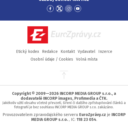
Přejít
Přejít
Přejít
Přejít
na
na
na
na
Facebook
Twitter
Instagram
YouTube
EuroZprávy.cz
Etický kodex
Redakce
Kontakt
Vydavatel
Inzerce
Osobní údaje / Cookies
Volná místa
Přejít
na
začátek
stránky
Copyright © 2009—2026 INCORP MEDIA GROUP s.r.o., a
dodavatelé INCORP images, Profimedia a ČTK.
Jakékoliv užití obsahu včetně převzetí, šíření či dalšího zpřístupňování článků a
fotografií je bez souhlasu INCORP MEDIA GROUP s.r.o. zakázáno.
Provozovatelem zpravodajského serveru
EuroZprávy.cz
je
INCORP
MEDIA GROUP s.r.o.
, IC:
118 23 054
.