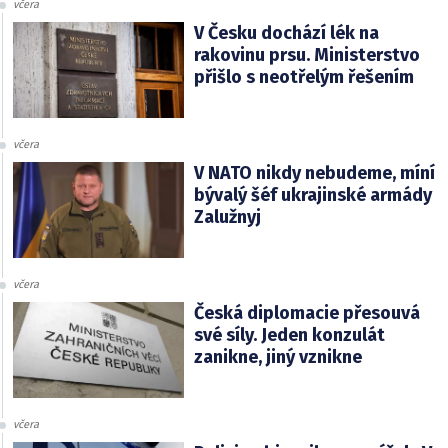
včera
V Česku dochází lék na
rakovinu prsu. Ministerstvo
přišlo s neotřelým řešením
včera
V NATO nikdy nebudeme, míní
bývalý šéf ukrajinské armády
Zalužnyj
včera
Česká diplomacie přesouvá
své síly. Jeden konzulát
zanikne, jiný vznikne
včera