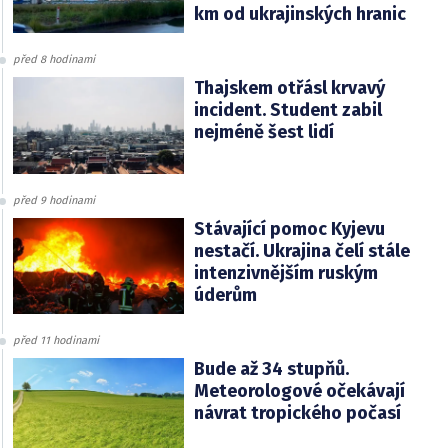
km od ukrajinských hranic
před 8 hodinami
Thajskem otřásl krvavý
incident. Student zabil
nejméně šest lidí
před 9 hodinami
Stávající pomoc Kyjevu
nestačí. Ukrajina čelí stále
intenzivnějším ruským
úderům
před 11 hodinami
Bude až 34 stupňů.
Meteorologové očekávají
návrat tropického počasí