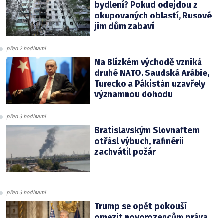
bydlení? Pokud odejdou z
okupovaných oblastí, Rusové
jim dům zabaví
před 2 hodinami
Na Blízkém východě vzniká
druhé NATO. Saudská Arábie,
Turecko a Pákistán uzavřely
významnou dohodu
před 3 hodinami
Bratislavským Slovnaftem
otřásl výbuch, rafinérii
zachvátil požár
před 3 hodinami
Trump se opět pokouší
omezit novorozencům práva