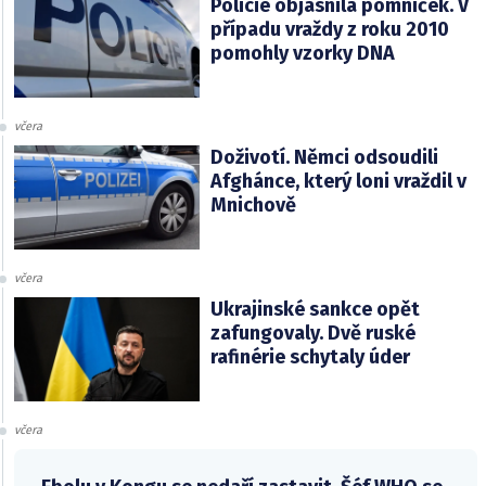
Policie objasnila pomníček. V
případu vraždy z roku 2010
pomohly vzorky DNA
včera
Doživotí. Němci odsoudili
Afghánce, který loni vraždil v
Mnichově
včera
Ukrajinské sankce opět
zafungovaly. Dvě ruské
rafinérie schytaly úder
včera