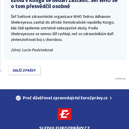
Ebolu v Kongu se nedaří zastavit. Šéf WHO se
o tom přesvědčil osobně
Šéf Světové zdravotnické organizace WHO Tedros Adhanom
Ghebreyesus zavítal do africké Demokratické republiky Kongo,
kde řádí epidemie smrtelně nebezpečné eboly. Podle
Ghebreyesuse se nemoc šíří rychleji, než se zdravotníkům daří
zintenzivňovat boj s chorobou.
Zdroj: Lucie Podzimková
DALŠÍ ZPRÁVY
Proč důvěřovat zpravodajství EuroZprávy.cz
SLEDUJ EUROZPRÁVY.CZ