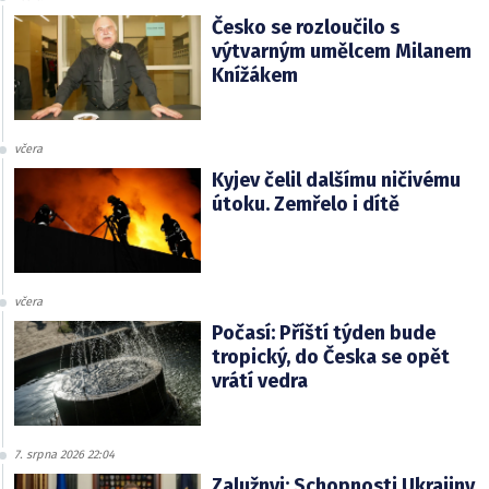
Česko se rozloučilo s
výtvarným umělcem Milanem
Knížákem
včera
Kyjev čelil dalšímu ničivému
útoku. Zemřelo i dítě
včera
Počasí: Příští týden bude
tropický, do Česka se opět
vrátí vedra
7. srpna 2026 22:04
Zalužnyj: Schopnosti Ukrajiny