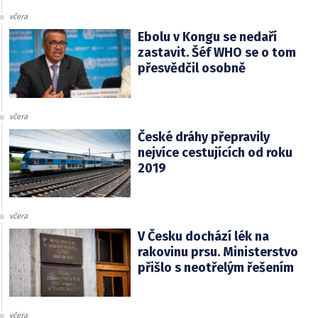
včera
Ebolu v Kongu se nedaří
zastavit. Šéf WHO se o tom
přesvědčil osobně
včera
České dráhy přepravily
nejvíce cestujících od roku
2019
včera
V Česku dochází lék na
rakovinu prsu. Ministerstvo
přišlo s neotřelým řešením
včera