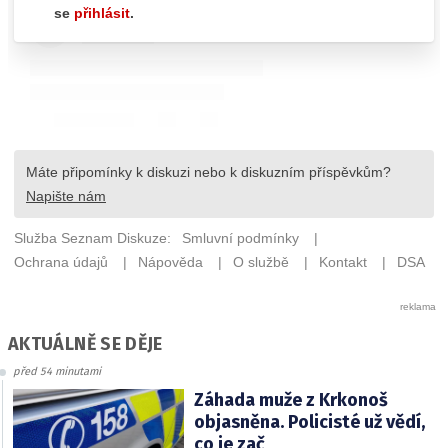
AKTUÁLNĚ SE DĚJE
před 54 minutami
Záhada muže z Krkonoš
objasněna. Policisté už vědí,
co je zač