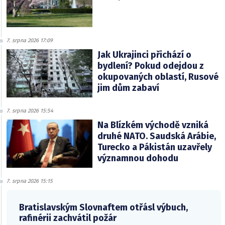
7. srpna 2026 17:09
Jak Ukrajinci přichází o
bydlení? Pokud odejdou z
okupovaných oblastí, Rusové
jim dům zabaví
7. srpna 2026 15:54
Na Blízkém východě vzniká
druhé NATO. Saudská Arábie,
Turecko a Pákistán uzavřely
významnou dohodu
7. srpna 2026 15:15
Bratislavským Slovnaftem otřásl výbuch,
rafinérii zachvátil požár