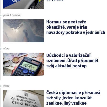
před 1 hodinou
Hormuz se neotevře
okamžitě, varuje Írán
navzdory pokroku v jednáních
včera
Důchodci a valorizační
oznámení. Úřad připomněl
svůj aktuální postup
včera
Česká diplomacie přesouvá
své síly. Jeden konzulát
zanikne, jiný vznikne