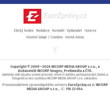
na
na
na
na
Facebook
Twitter
Instagram
YouTube
EuroZprávy.cz
Etický kodex
Redakce
Kontakt
Vydavatel
Inzerce
Osobní údaje / Cookies
Volná místa
Přejít
na
začátek
stránky
Copyright © 2009—2026 INCORP MEDIA GROUP s.r.o., a
dodavatelé INCORP images, Profimedia a ČTK.
Jakékoliv užití obsahu včetně převzetí, šíření či dalšího zpřístupňování článků a
fotografií je bez souhlasu INCORP MEDIA GROUP s.r.o. zakázáno.
Provozovatelem zpravodajského serveru
EuroZprávy.cz
je
INCORP
MEDIA GROUP s.r.o.
, IC:
118 23 054
.