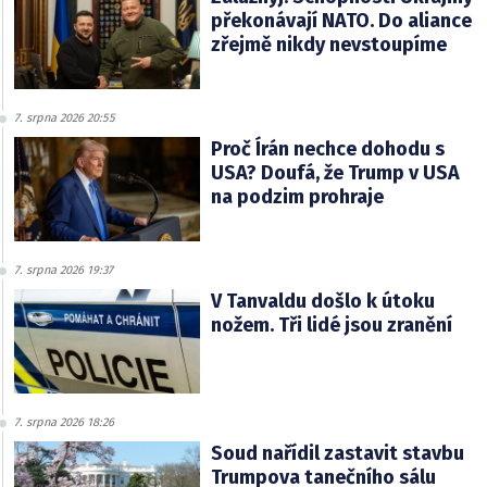
překonávají NATO. Do aliance
zřejmě nikdy nevstoupíme
7. srpna 2026 20:55
Proč Írán nechce dohodu s
USA? Doufá, že Trump v USA
na podzim prohraje
7. srpna 2026 19:37
V Tanvaldu došlo k útoku
nožem. Tři lidé jsou zranění
7. srpna 2026 18:26
Soud nařídil zastavit stavbu
Trumpova tanečního sálu