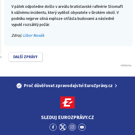
V pátek odpoledne došlo v areálu bratislavské rafinérie Slovnaft
k vážnému incidentu, který vyděsil obyvatele v širokém okolí. V
podniku nejprve silná exploze otřásla budovami a následně
vypukl rozsáhlý požár.
Zdroj:
Libor Novák
DALŠÍ ZPRÁVY
Proč důvěřovat zpravodajství EuroZprávy.cz
SLEDUJ EUROZPRÁVY.CZ
Přejít
Přejít
Přejít
Přejít