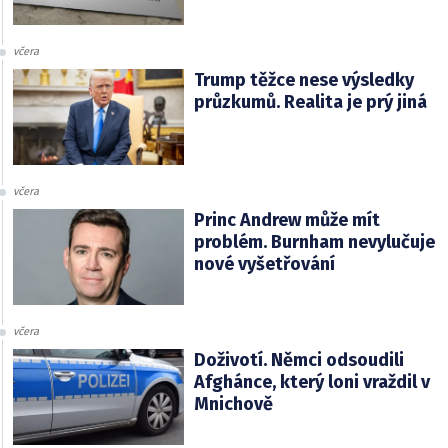
včera
Trump těžce nese výsledky
průzkumů. Realita je prý jiná
včera
Princ Andrew může mít
problém. Burnham nevylučuje
nové vyšetřování
včera
Doživotí. Němci odsoudili
Afghánce, který loni vraždil v
Mnichově