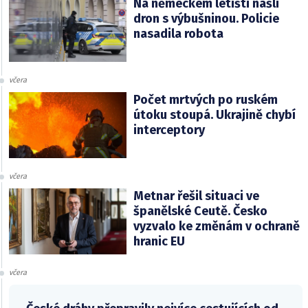
Na německém letišti našli
dron s výbušninou. Policie
nasadila robota
včera
Počet mrtvých po ruském
útoku stoupá. Ukrajině chybí
interceptory
včera
Metnar řešil situaci ve
španělské Ceutě. Česko
vyzvalo ke změnám v ochraně
hranic EU
včera