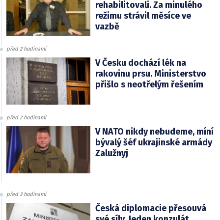
rehabilitovali. Za minulého
režimu strávil měsíce ve
vazbě
před 2 hodinami
V Česku dochází lék na
rakovinu prsu. Ministerstvo
přišlo s neotřelým řešením
před 2 hodinami
V NATO nikdy nebudeme, míní
bývalý šéf ukrajinské armády
Zalužnyj
před 3 hodinami
Česká diplomacie přesouvá
své síly. Jeden konzulát