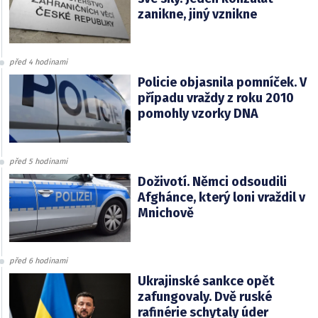
zanikne, jiný vznikne
před 4 hodinami
Policie objasnila pomníček. V
případu vraždy z roku 2010
pomohly vzorky DNA
před 5 hodinami
Doživotí. Němci odsoudili
Afghánce, který loni vraždil v
Mnichově
před 6 hodinami
Ukrajinské sankce opět
zafungovaly. Dvě ruské
rafinérie schytaly úder