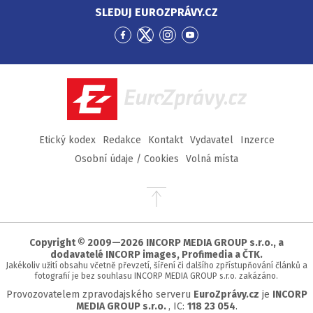
SLEDUJ EUROZPRÁVY.CZ
Přejít
Přejít
Přejít
Přejít
na
na
na
na
Facebook
Twitter
Instagram
YouTube
EuroZprávy.cz
Etický kodex
Redakce
Kontakt
Vydavatel
Inzerce
Osobní údaje / Cookies
Volná místa
Přejít
na
začátek
stránky
Copyright © 2009—2026 INCORP MEDIA GROUP s.r.o., a
dodavatelé INCORP images, Profimedia a ČTK.
Jakékoliv užití obsahu včetně převzetí, šíření či dalšího zpřístupňování článků a
fotografií je bez souhlasu INCORP MEDIA GROUP s.r.o. zakázáno.
Provozovatelem zpravodajského serveru
EuroZprávy.cz
je
INCORP
MEDIA GROUP s.r.o.
, IC:
118 23 054
.