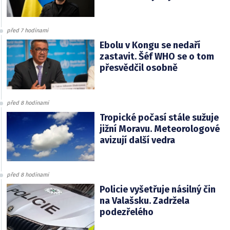
před 7 hodinami
Ebolu v Kongu se nedaří
zastavit. Šéf WHO se o tom
přesvědčil osobně
před 8 hodinami
Tropické počasí stále sužuje
jižní Moravu. Meteorologové
avizují další vedra
před 8 hodinami
Policie vyšetřuje násilný čin
na Valašsku. Zadržela
podezřelého