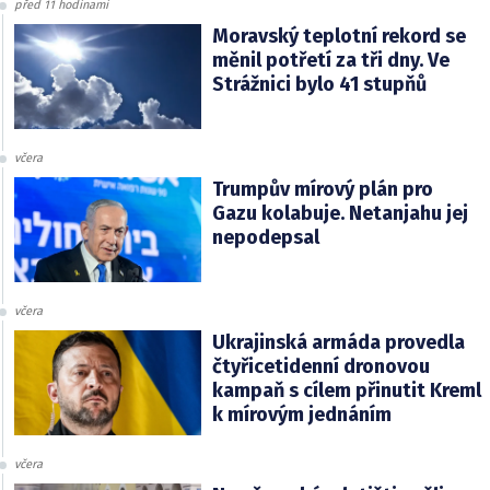
před 11 hodinami
Moravský teplotní rekord se
měnil potřetí za tři dny. Ve
Strážnici bylo 41 stupňů
včera
Trumpův mírový plán pro
Gazu kolabuje. Netanjahu jej
nepodepsal
včera
Ukrajinská armáda provedla
čtyřicetidenní dronovou
kampaň s cílem přinutit Kreml
k mírovým jednáním
včera