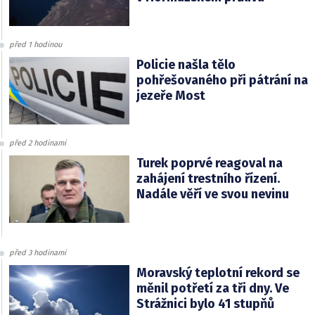
před 1 hodinou
Policie našla tělo
pohřešovaného při pátrání na
jezeře Most
před 2 hodinami
Turek poprvé reagoval na
zahájení trestního řízení.
Nadále věří ve svou nevinu
před 3 hodinami
Moravský teplotní rekord se
měnil potřetí za tři dny. Ve
Strážnici bylo 41 stupňů