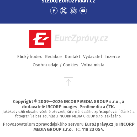
SLEDUJ EUROZPRÁVY.CZ
Přejít
Přejít
Přejít
Přejít
na
na
na
na
Facebook
Twitter
Instagram
YouTube
EuroZprávy.cz
Etický kodex
Redakce
Kontakt
Vydavatel
Inzerce
Osobní údaje / Cookies
Volná místa
Přejít
na
začátek
stránky
Copyright © 2009—2026 INCORP MEDIA GROUP s.r.o., a
dodavatelé INCORP images, Profimedia a ČTK.
Jakékoliv užití obsahu včetně převzetí, šíření či dalšího zpřístupňování článků a
fotografií je bez souhlasu INCORP MEDIA GROUP s.r.o. zakázáno.
Provozovatelem zpravodajského serveru
EuroZprávy.cz
je
INCORP
MEDIA GROUP s.r.o.
, IC:
118 23 054
.