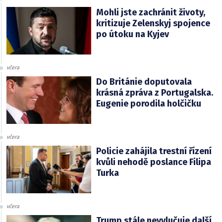
Mohli jste zachránit životy,
kritizuje Zelenskyj spojence
po útoku na Kyjev
včera
Do Británie doputovala
krásná zpráva z Portugalska.
Eugenie porodila holčičku
včera
Policie zahájila trestní řízení
kvůli nehodě poslance Filipa
Turka
včera
Trump stále nevylučuje další