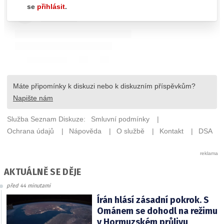
AKTUÁLNĚ SE DĚJE
před 44 minutami
Írán hlásí zásadní pokrok. S
Ománem se dohodl na režimu
v Hormuzském průlivu