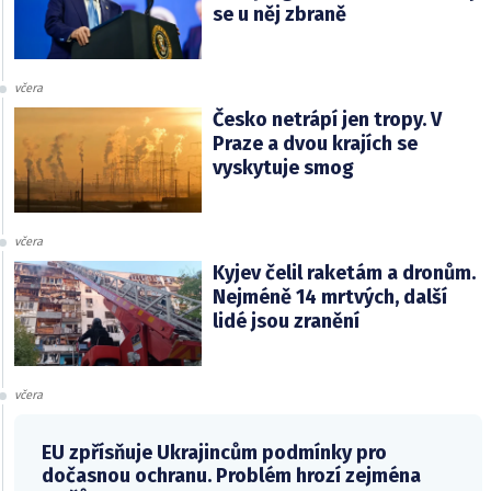
se u něj zbraně
včera
Česko netrápí jen tropy. V
Praze a dvou krajích se
vyskytuje smog
včera
Kyjev čelil raketám a dronům.
Nejméně 14 mrtvých, další
lidé jsou zranění
včera
EU zpřísňuje Ukrajincům podmínky pro
dočasnou ochranu. Problém hrozí zejména