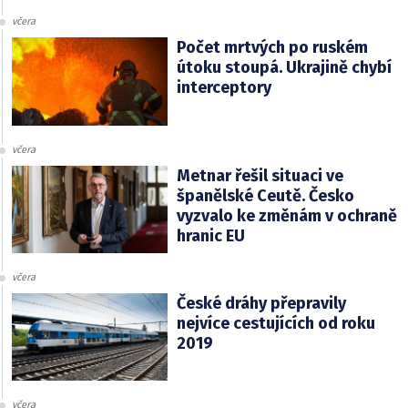
včera
Počet mrtvých po ruském
útoku stoupá. Ukrajině chybí
interceptory
včera
Metnar řešil situaci ve
španělské Ceutě. Česko
vyzvalo ke změnám v ochraně
hranic EU
včera
České dráhy přepravily
nejvíce cestujících od roku
2019
včera