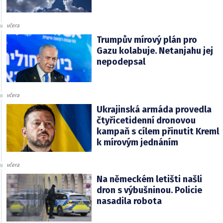
včera
Trumpův mírový plán pro
Gazu kolabuje. Netanjahu jej
nepodepsal
včera
Ukrajinská armáda provedla
čtyřicetidenní dronovou
kampaň s cílem přinutit Kreml
k mírovým jednáním
včera
Na německém letišti našli
dron s výbušninou. Policie
nasadila robota