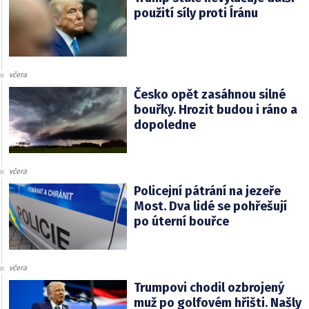
použití síly proti Íránu
včera
Česko opět zasáhnou silné
bouřky. Hrozit budou i ráno a
dopoledne
včera
Policejní pátrání na jezeře
Most. Dva lidé se pohřešují
po úterní bouřce
včera
Trumpovi chodil ozbrojený
muž po golfovém hřišti. Našly