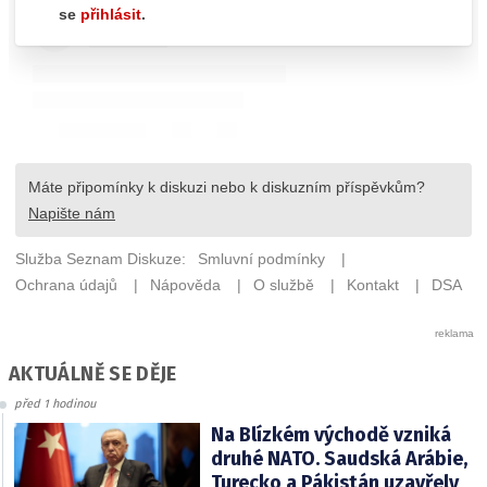
AKTUÁLNĚ SE DĚJE
před 1 hodinou
Na Blízkém východě vzniká
druhé NATO. Saudská Arábie,
Turecko a Pákistán uzavřely