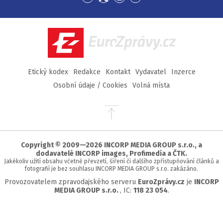
Přejít
Přejít
Přejít
Přejít
na
na
na
na
Facebook
Twitter
Instagram
YouTube
EuroZprávy.cz
Etický kodex
Redakce
Kontakt
Vydavatel
Inzerce
Osobní údaje / Cookies
Volná místa
Přejít
na
začátek
stránky
Copyright © 2009—2026 INCORP MEDIA GROUP s.r.o., a
dodavatelé INCORP images, Profimedia a ČTK.
Jakékoliv užití obsahu včetně převzetí, šíření či dalšího zpřístupňování článků a
fotografií je bez souhlasu INCORP MEDIA GROUP s.r.o. zakázáno.
Provozovatelem zpravodajského serveru
EuroZprávy.cz
je
INCORP
MEDIA GROUP s.r.o.
, IC:
118 23 054
.