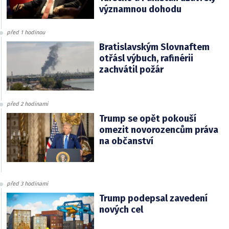
významnou dohodu
před 1 hodinou
Bratislavským Slovnaftem
otřásl výbuch, rafinérii
zachvátil požár
před 2 hodinami
Trump se opět pokouší
omezit novorozencům práva
na občanství
před 3 hodinami
Trump podepsal zavedení
nových cel