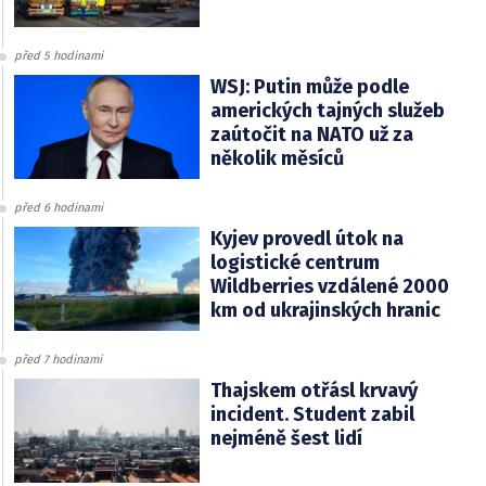
před 5 hodinami
WSJ: Putin může podle
amerických tajných služeb
zaútočit na NATO už za
několik měsíců
před 6 hodinami
Kyjev provedl útok na
logistické centrum
Wildberries vzdálené 2000
km od ukrajinských hranic
před 7 hodinami
Thajskem otřásl krvavý
incident. Student zabil
nejméně šest lidí