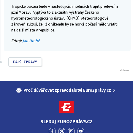
Tropické počasí bude v následujících hodinách trápit především
jižní Moravu. Vyplývá to z aktuální výstrahy Českého
hydrometeorologického ústavu (ČHMÚ). Meteorologové
zároveň avizují, že již o víkendu by se horké počasí mělo vrátit i
na další místa v republice.
Zdroj:
Jan Hrabě
DALŠÍ ZPRÁVY
Proč důvěřovat zpravodajství EuroZprávy.cz
SLEDUJ EUROZPRÁVY.CZ