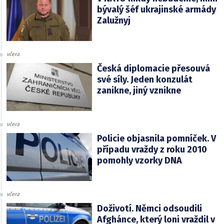
bývalý šéf ukrajinské armády
Zalužnyj
včera
Česká diplomacie přesouvá
své síly. Jeden konzulát
zanikne, jiný vznikne
včera
Policie objasnila pomníček. V
případu vraždy z roku 2010
pomohly vzorky DNA
včera
Doživotí. Němci odsoudili
Afghánce, který loni vraždil v