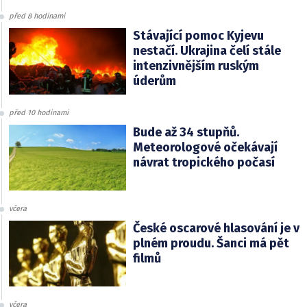
před 8 hodinami
Stávající pomoc Kyjevu
nestačí. Ukrajina čelí stále
intenzivnějším ruským
úderům
před 10 hodinami
Bude až 34 stupňů.
Meteorologové očekávají
návrat tropického počasí
včera
České oscarové hlasování je v
plném proudu. Šanci má pět
filmů
včera