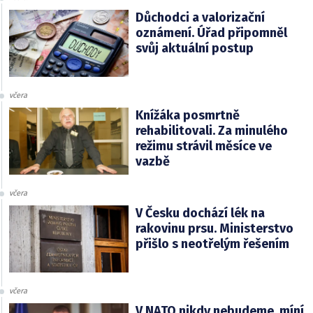
Důchodci a valorizační
oznámení. Úřad připomněl
svůj aktuální postup
včera
Knížáka posmrtně
rehabilitovali. Za minulého
režimu strávil měsíce ve
vazbě
včera
V Česku dochází lék na
rakovinu prsu. Ministerstvo
přišlo s neotřelým řešením
včera
V NATO nikdy nebudeme, míní