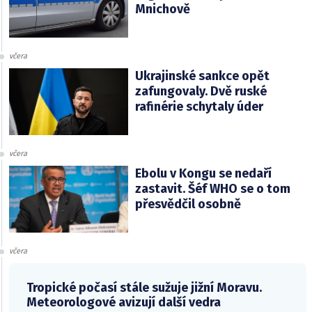
Mnichově
včera
Ukrajinské sankce opět
zafungovaly. Dvě ruské
rafinérie schytaly úder
včera
Ebolu v Kongu se nedaří
zastavit. Šéf WHO se o tom
přesvědčil osobně
včera
Tropické počasí stále sužuje jižní Moravu.
Meteorologové avizují další vedra