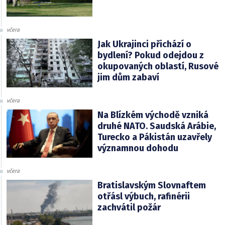
včera
Jak Ukrajinci přichází o
bydlení? Pokud odejdou z
okupovaných oblastí, Rusové
jim dům zabaví
včera
Na Blízkém východě vzniká
druhé NATO. Saudská Arábie,
Turecko a Pákistán uzavřely
významnou dohodu
včera
Bratislavským Slovnaftem
otřásl výbuch, rafinérii
zachvátil požár