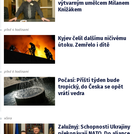
výtvarným umělcem Milanem
Knížákem
před 4 hodinami
Kyjev čelil dalšímu ničivému
útoku. Zemřelo i dítě
před 6 hodinami
Počasí: Příští týden bude
tropický, do Česka se opět
vrátí vedra
včera
Zalužnyj: Schopnosti Ukrajiny
překonávají NATO. Do aliance