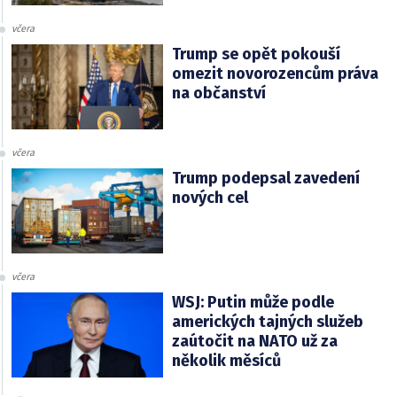
včera
Trump se opět pokouší
omezit novorozencům práva
na občanství
včera
Trump podepsal zavedení
nových cel
včera
WSJ: Putin může podle
amerických tajných služeb
zaútočit na NATO už za
několik měsíců