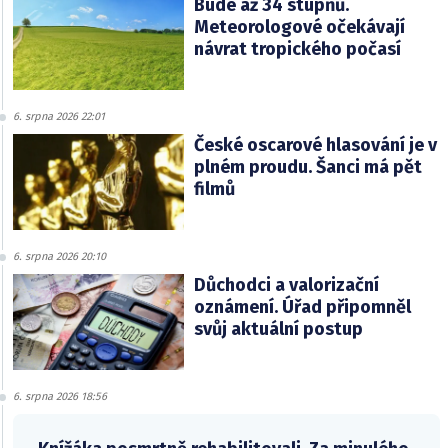
Bude až 34 stupňů.
Meteorologové očekávají
návrat tropického počasí
6. srpna 2026 22:01
České oscarové hlasování je v
plném proudu. Šanci má pět
filmů
6. srpna 2026 20:10
Důchodci a valorizační
oznámení. Úřad připomněl
svůj aktuální postup
6. srpna 2026 18:56