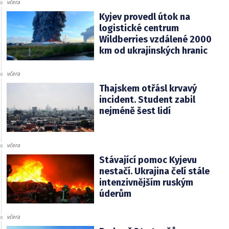
včera
Kyjev provedl útok na
logistické centrum
Wildberries vzdálené 2000
km od ukrajinských hranic
včera
Thajskem otřásl krvavý
incident. Student zabil
nejméně šest lidí
včera
Stávající pomoc Kyjevu
nestačí. Ukrajina čelí stále
intenzivnějším ruským
úderům
včera