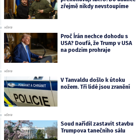
zřejmě nikdy nevstoupíme
včera
Proč Írán nechce dohodu s
USA? Doufá, že Trump v USA
na podzim prohraje
včera
V Tanvaldu došlo k útoku
nožem. Tři lidé jsou zranění
včera
Soud nařídil zastavit stavbu
Trumpova tanečního sálu