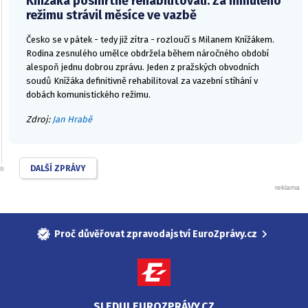
Knížáka posmrtně rehabilitovali. Za minulého
režimu strávil měsíce ve vazbě
Česko se v pátek - tedy již zítra - rozloučí s Milanem Knížákem.
Rodina zesnulého umělce obdržela během náročného období
alespoň jednu dobrou zprávu. Jeden z pražských obvodních
soudů Knížáka definitivně rehabilitoval za vazební stíhání v
dobách komunistického režimu.
Zdroj:
Jan Hrabě
DALŠÍ ZPRÁVY
Proč důvěřovat zpravodajství EuroZprávy.cz
SLEDUJ EUROZPRÁVY.CZ