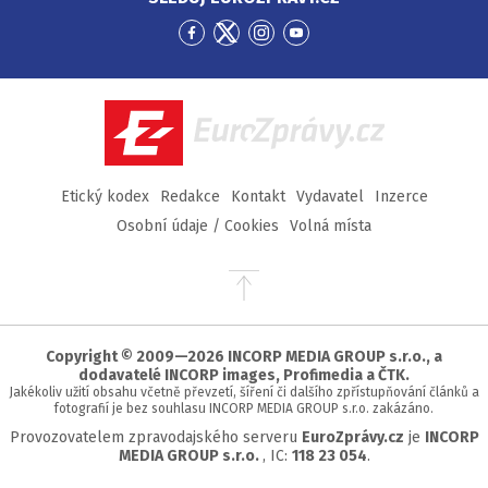
Přejít
Přejít
Přejít
Přejít
na
na
na
na
Facebook
Twitter
Instagram
YouTube
EuroZprávy.cz
Etický kodex
Redakce
Kontakt
Vydavatel
Inzerce
Osobní údaje / Cookies
Volná místa
Přejít
na
začátek
stránky
Copyright © 2009—2026 INCORP MEDIA GROUP s.r.o., a
dodavatelé INCORP images, Profimedia a ČTK.
Jakékoliv užití obsahu včetně převzetí, šíření či dalšího zpřístupňování článků a
fotografií je bez souhlasu INCORP MEDIA GROUP s.r.o. zakázáno.
Provozovatelem zpravodajského serveru
EuroZprávy.cz
je
INCORP
MEDIA GROUP s.r.o.
, IC:
118 23 054
.