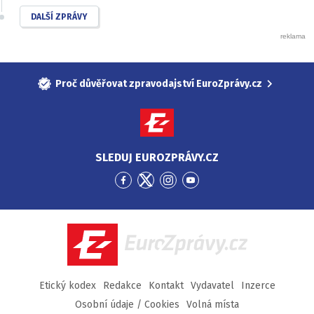
DALŠÍ ZPRÁVY
Proč důvěřovat zpravodajství EuroZprávy.cz
SLEDUJ EUROZPRÁVY.CZ
Přejít
Přejít
Přejít
Přejít
na
na
na
na
Facebook
Twitter
Instagram
YouTube
EuroZprávy.cz
Etický kodex
Redakce
Kontakt
Vydavatel
Inzerce
Osobní údaje / Cookies
Volná místa