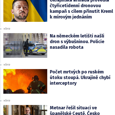
čtyřicetidenní dronovou
kampaň s cílem přinutit Kreml
k mírovým jednáním
včera
Na německém letišti našli
dron s výbušninou. Policie
nasadila robota
včera
Počet mrtvých po ruském
útoku stoupá. Ukrajině chybí
interceptory
včera
Metnar řešil situaci ve
španělské Ceutě. Česko