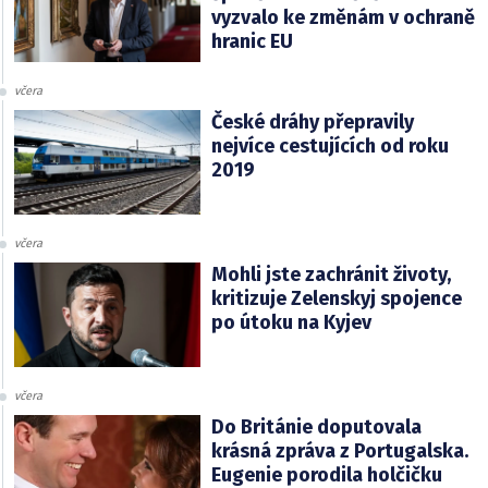
vyzvalo ke změnám v ochraně
hranic EU
včera
České dráhy přepravily
nejvíce cestujících od roku
2019
včera
Mohli jste zachránit životy,
kritizuje Zelenskyj spojence
po útoku na Kyjev
včera
Do Británie doputovala
krásná zpráva z Portugalska.
Eugenie porodila holčičku