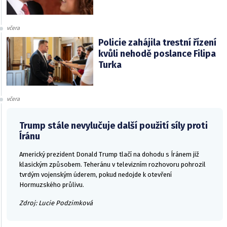
včera
Policie zahájila trestní řízení
kvůli nehodě poslance Filipa
Turka
včera
Trump stále nevylučuje další použití síly proti
Íránu
Americký prezident Donald Trump tlačí na dohodu s Íránem již
klasickým způsobem. Teheránu v televizním rozhovoru pohrozil
tvrdým vojenským úderem, pokud nedojde k otevření
Hormuzského průlivu.
Zdroj: Lucie Podzimková