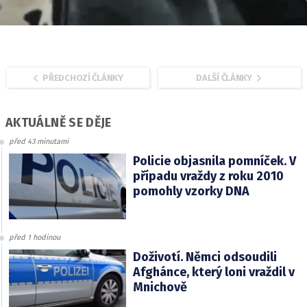
PŘEDCHOZÍ ČLÁNKY
DALŠÍ ČLÁNKY
AKTUÁLNĚ SE DĚJE
před 43 minutami
Policie objasnila pomníček. V
případu vraždy z roku 2010
pomohly vzorky DNA
před 1 hodinou
Doživotí. Němci odsoudili
Afghánce, který loni vraždil v
Mnichově