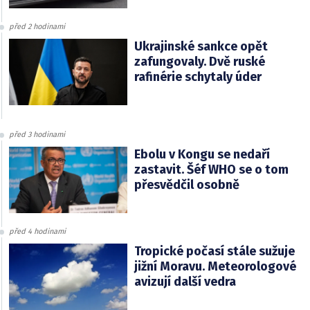
před 2 hodinami
Ukrajinské sankce opět
zafungovaly. Dvě ruské
rafinérie schytaly úder
před 3 hodinami
Ebolu v Kongu se nedaří
zastavit. Šéf WHO se o tom
přesvědčil osobně
před 4 hodinami
Tropické počasí stále sužuje
jižní Moravu. Meteorologové
avizují další vedra