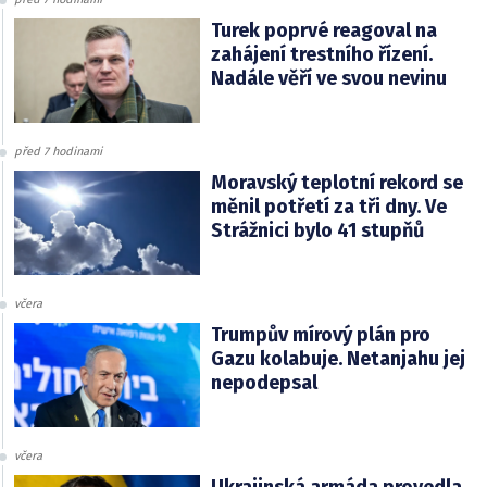
Turek poprvé reagoval na
zahájení trestního řízení.
Nadále věří ve svou nevinu
před 7 hodinami
Moravský teplotní rekord se
měnil potřetí za tři dny. Ve
Strážnici bylo 41 stupňů
včera
Trumpův mírový plán pro
Gazu kolabuje. Netanjahu jej
nepodepsal
včera
Ukrajinská armáda provedla