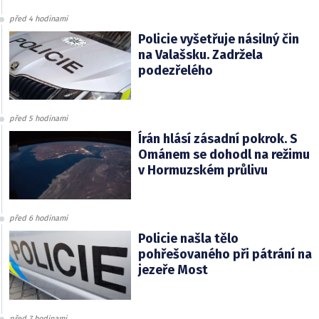
před 4 hodinami
Policie vyšetřuje násilný čin
na Valašsku. Zadržela
podezřelého
před 5 hodinami
Írán hlásí zásadní pokrok. S
Ománem se dohodl na režimu
v Hormuzském průlivu
před 6 hodinami
Policie našla tělo
pohřešovaného při pátrání na
jezeře Most
před 7 hodinami