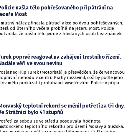
Policie našla tělo pohřešovaného při pátrání na
jezeře Most
Smutný nález přinesla pátrací akce po dvou pohřešovaných,
která od úterního večera probíhá na jezeru Most. Policie
potvrdila, že našla tělo jedné z hledaných osob bez známek
života. Pátrání po druhém člověku pokračuje.
Turek poprvé reagoval na zahájení trestního řízení.
Nadále věří ve svou nevinu
Poslanec Filip Turek (Motoristé) je přesvědčen, že červencovou
dopravní nehodu v centru Prahy nezavinil, což by podle jeho
slov mělo prokázat i probíhající vyšetřování. Policie v případu
zahájila trestní řízení a zároveň nařídila znalecké zkoumání.
Nikdo zatím nebyl obviněn.
Moravský teplotní rekord se měnil potřetí za tři dny.
Ve Strážnici bylo 41 stupňů
Potřetí za sebou se ve středu posouvala hodnota
historického teplotního rekordu pro území Moravy a Slezska.
Nové maximum opět zaznamenal jihomoravská Strážnice.