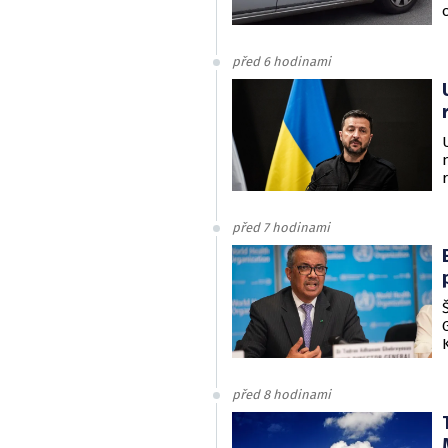
před 6 hodinami
před 7 hodinami
před 8 hodinami