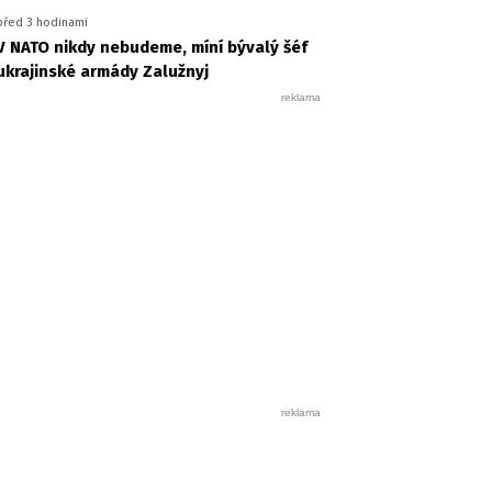
před 3 hodinami
V NATO nikdy nebudeme, míní bývalý šéf
ukrajinské armády Zalužnyj