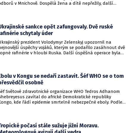
odborů v Mnichově. Dospělá žena a dítě nepřežily, další
desítky lidí utrpěli zranění. O soudním rozhodnutí
informovala DW.
Ukrajinské sankce opět zafungovaly. Dvě ruské
rafinérie schytaly úder
Ukrajinský prezident Volodymyr Zelenskyj upozornil na
nejnovější úspěchy vojáků, kterým se podařilo zasáhnout dvě
ropné rafinérie v hloubi Ruska. Další úspěšná operace byla
provedena v Černém moři.
Ebolu v Kongu se nedaří zastavit. Šéf WHO se o tom
přesvědčil osobně
Šéf Světové zdravotnické organizace WHO Tedros Adhanom
Ghebreyesus zavítal do africké Demokratické republiky
Kongo, kde řádí epidemie smrtelně nebezpečné eboly. Podle
Ghebreyesuse se nemoc šíří rychleji, než se zdravotníkům
daří zintenzivňovat boj s chorobou.
Tropické počasí stále sužuje jižní Moravu.
Meteorologové avizují další vedra