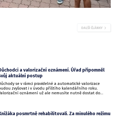
DALŠÍ ČLÁNKY
Důchodci a valorizační oznámení. Úřad připomněl
svůj aktuální postup
Důchody se v rámci pravidelné a automatické valorizace
budou zvyšovat i v úvodu příštího kalendářního roku.
Valorizační oznámení už ale nemusíte nutně dostat do
schránky. Pokud ho člověk chce mít na papíře, může si o něj
požádat.
Knížáka posmrtně rehabilitovali. Za minulého režimu