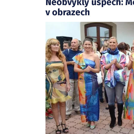
Neobvyklý úspěch: M
v obrazech