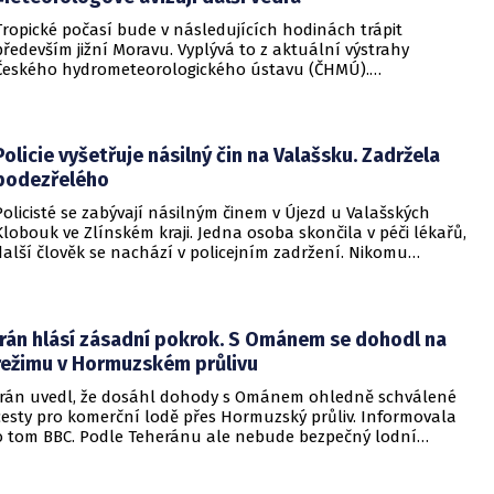
Tropické počasí bude v následujících hodinách trápit
především jižní Moravu. Vyplývá to z aktuální výstrahy
Českého hydrometeorologického ústavu (ČHMÚ).
Meteorologové zároveň avizují, že již o víkendu by se horké
počasí mělo vrátit i na další místa v republice.
Policie vyšetřuje násilný čin na Valašsku. Zadržela
podezřelého
Policisté se zabývají násilným činem v Újezd u Valašských
Klobouk ve Zlínském kraji. Jedna osoba skončila v péči lékařů,
další člověk se nachází v policejním zadržení. Nikomu
nehrozí žádné nebezpečí.
Írán hlásí zásadní pokrok. S Ománem se dohodl na
režimu v Hormuzském průlivu
Írán uvedl, že dosáhl dohody s Ománem ohledně schválené
cesty pro komerční lodě přes Hormuzský průliv. Informovala
o tom BBC. Podle Teheránu ale nebude bezpečný lodní
provoz zcela zaručen kvůli aktivitám Američanů.