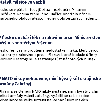
strávil měsíce ve vazbě
Česko se v pátek - tedy již zítra - rozloučí s Milanem
Knížákem. Rodina zesnulého umělce obdržela během
náročného období alespoň jednu dobrou zprávu. Jeden z
pražských obvodních soudů Knížáka definitivně rehabilitoval
za vazební stíhání v dobách komunistického režimu.
V Česku dochází lék na rakovinu prsu. Ministerstvo
přišlo s neotřelým řešením
Česko řeší vážný problém s nedostatkem léku, který berou
pacientky s rakovinou prsu. Přípravek totiž blokuje účinky
hormonu estrogenu a zastavuje růst nádorových buněk.
Pomoci má zvláštní léčebný program, který připravilo
ministerstvo zdravotnictví.
V NATO nikdy nebudeme, míní bývalý šéf ukrajinské
armády Zalužnyj
Ukrajina se členem NATO nikdy nestane, míní bývalý vrchní
velitel armády Valerij Zalužnyj. Vyjádřil se tak z pozice
velvyslance ve Velké Británii na jednání ukrajinských
diplomatů v Kyjevě. Představitele své země nabádal k tomu,
aby se snažila uzavřít jiné aliance.