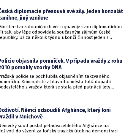
Česká diplomacie přesouvá své síly. Jeden konzulát
zanikne, jiný vznikne
Ministerstvo zahraničních věcí upravuje svou diplomatickou
síť tak, aby lépe odpovídala současným zájmům České
republiky. Už za několik týdnu ukončí činnost jeden z
konzulátů, jiný ji naopak zahájí. Ministerstvo o tom
informovalo na webu.
Policie objasnila pomníček. V případu vraždy z roku
2010 pomohly vzorky DNA
Pražská policie se pochlubila objasněním takzvaného
pomníčku. Kriminalisté z hlavního města totiž dopadli
podezřelého z vraždy, která se stala před patnácti lety.
Zásadní roli sehrály stopy DNA. Pro muže si došla zásahová
jednotka.
Doživotí. Němci odsoudili Afghánce, který loni
vraždil v Mnichově
Německý soud poslal pětadvacetiletého Afghánce na
doživotí do vězení za loňský tragický útok na demonstraci