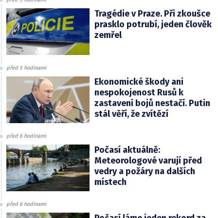
Tragédie v Praze. Při zkoušce
prasklo potrubí, jeden člověk
zemřel
před 5 hodinami
Ekonomické škody ani
nespokojenost Rusů k
zastavení bojů nestačí. Putin
stál věří, že zvítězí
před 6 hodinami
Počasí aktuálně:
Meteorologové varují před
vedry a požáry na dalších
místech
před 6 hodinami
Počasí láme jeden rekord za