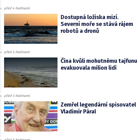
před 4 hodinami
Dostupná ložiska mizí.
Severní moře se stává rájem
robotů a dronů
před 4 hodinami
Čína kvůli mohutnému tajfunu
evakuovala milion lidí
před 4 hodinami
Zemřel legendární spisovatel
Vladimír Páral
před 5 hodinami