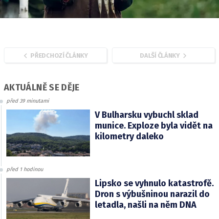
PŘEDCHOZÍ ČLÁNKY
DALŠÍ ČLÁNKY
AKTUÁLNĚ SE DĚJE
před 39 minutami
V Bulharsku vybuchl sklad
munice. Exploze byla vidět na
kilometry daleko
před 1 hodinou
Lipsko se vyhnulo katastrofě.
Dron s výbušninou narazil do
letadla, našli na něm DNA