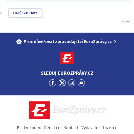
DALŠÍ ZPRÁVY
Proč důvěřovat zpravodajství EuroZprávy.cz
SLEDUJ EUROZPRÁVY.CZ
Přejít
Přejít
Přejít
Přejít
na
na
na
na
Facebook
Twitter
Instagram
YouTube
EuroZprávy.cz
Etický kodex
Redakce
Kontakt
Vydavatel
Inzerce