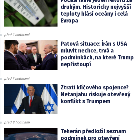
druhým. Historicky nejvyšší
teploty hlásí oceány i celá
Evropa
před 7 hodinami
Patová situace: Írán s USA
mluvit nechce, trvá a
podmínkách, na které Trump
nepřistoupí
před 7 hodinami
Ztratí klíčového spojence?
Netanjahu riskuje otevřený
konflikt s Trumpem
před 8 hodinami
Teherán předložil seznam
podmínek pro otevření