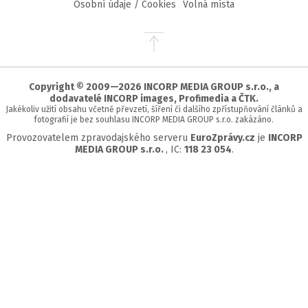
Osobní údaje / Cookies
Volná místa
Přejít
na
začátek
stránky
Copyright © 2009—2026 INCORP MEDIA GROUP s.r.o., a
dodavatelé INCORP images, Profimedia a ČTK.
Jakékoliv užití obsahu včetně převzetí, šíření či dalšího zpřístupňování článků a
fotografií je bez souhlasu INCORP MEDIA GROUP s.r.o. zakázáno.
Provozovatelem zpravodajského serveru
EuroZprávy.cz
je
INCORP
MEDIA GROUP s.r.o.
, IC:
118 23 054
.