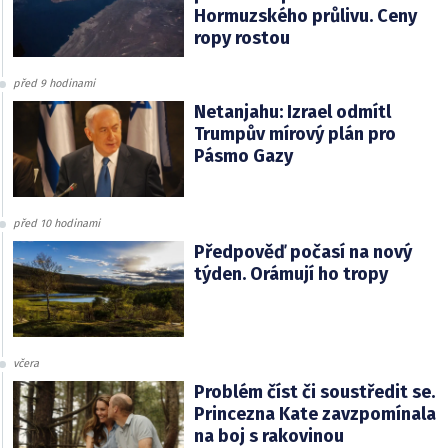
Hormuzského průlivu. Ceny
ropy rostou
před 9 hodinami
Netanjahu: Izrael odmítl
Trumpův mírový plán pro
Pásmo Gazy
před 10 hodinami
Předpověď počasí na nový
týden. Orámují ho tropy
včera
Problém číst či soustředit se.
Princezna Kate zavzpomínala
na boj s rakovinou