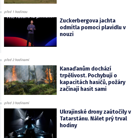
před 1 hodinou
Zuckerbergova jachta
odmítla pomoci plavidlu v
nouzi
před 2 hodinami
Kanaďanům dochází
trpělivost. Pochybují o
kapacitách hasičů, požáry
začínají hasit sami
před 3 hodinami
Ukrajinské drony zaútočily v
Tatarstánu. Nálet prý trval
hodiny