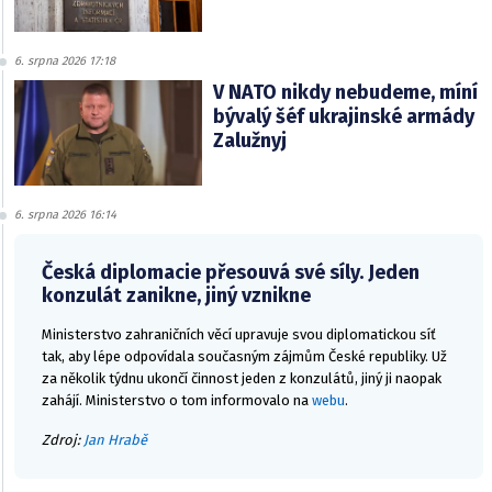
6. srpna 2026 17:18
V NATO nikdy nebudeme, míní
bývalý šéf ukrajinské armády
Zalužnyj
6. srpna 2026 16:14
Česká diplomacie přesouvá své síly. Jeden
konzulát zanikne, jiný vznikne
Ministerstvo zahraničních věcí upravuje svou diplomatickou síť
tak, aby lépe odpovídala současným zájmům České republiky. Už
za několik týdnu ukončí činnost jeden z konzulátů, jiný ji naopak
zahájí. Ministerstvo o tom informovalo na
webu
.
Zdroj:
Jan Hrabě