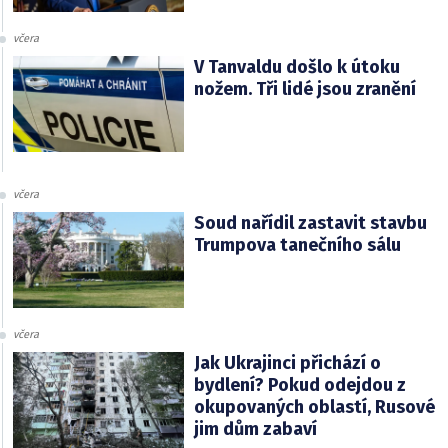
včera
V Tanvaldu došlo k útoku
nožem. Tři lidé jsou zranění
včera
Soud nařídil zastavit stavbu
Trumpova tanečního sálu
včera
Jak Ukrajinci přichází o
bydlení? Pokud odejdou z
okupovaných oblastí, Rusové
jim dům zabaví