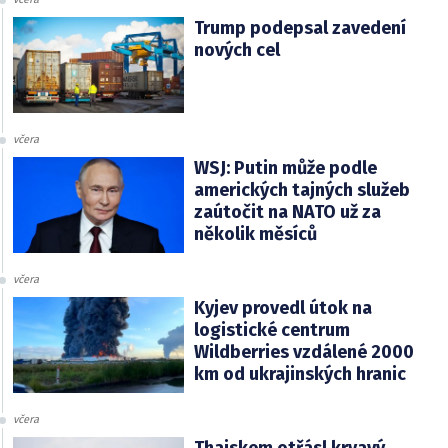
Trump podepsal zavedení
nových cel
včera
WSJ: Putin může podle
amerických tajných služeb
zaútočit na NATO už za
několik měsíců
včera
Kyjev provedl útok na
logistické centrum
Wildberries vzdálené 2000
km od ukrajinských hranic
včera
Thajskem otřásl krvavý