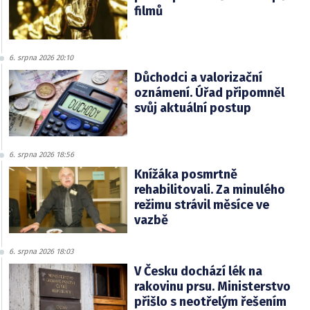
filmů
6. srpna 2026 20:10
Důchodci a valorizační
oznámení. Úřad připomněl
svůj aktuální postup
6. srpna 2026 18:56
Knížáka posmrtně
rehabilitovali. Za minulého
režimu strávil měsíce ve
vazbě
6. srpna 2026 18:03
V Česku dochází lék na
rakovinu prsu. Ministerstvo
přišlo s neotřelým řešením