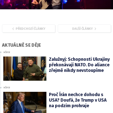
PŘEDCHOZÍ ČLÁNKY
DALŠÍ ČLÁNKY
AKTUÁLNĚ SE DĚJE
včera
Zalužnyj: Schopnosti Ukrajiny
překonávají NATO. Do aliance
zřejmě nikdy nevstoupíme
včera
Proč Írán nechce dohodu s
USA? Doufá, že Trump v USA
na podzim prohraje