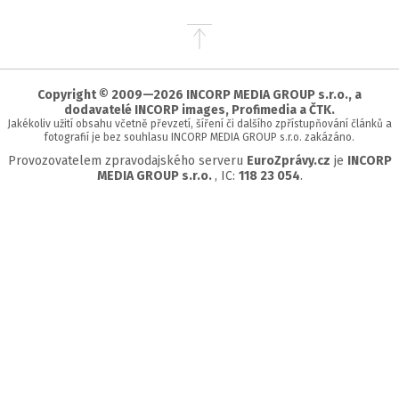
Přejít
na
začátek
stránky
Copyright © 2009—2026 INCORP MEDIA GROUP s.r.o., a
dodavatelé INCORP images, Profimedia a ČTK.
Jakékoliv užití obsahu včetně převzetí, šíření či dalšího zpřístupňování článků a
fotografií je bez souhlasu INCORP MEDIA GROUP s.r.o. zakázáno.
Provozovatelem zpravodajského serveru
EuroZprávy.cz
je
INCORP
MEDIA GROUP s.r.o.
, IC:
118 23 054
.