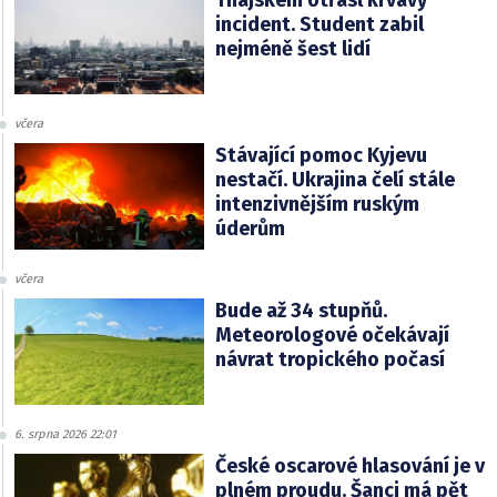
incident. Student zabil
nejméně šest lidí
včera
Stávající pomoc Kyjevu
nestačí. Ukrajina čelí stále
intenzivnějším ruským
úderům
včera
Bude až 34 stupňů.
Meteorologové očekávají
návrat tropického počasí
6. srpna 2026 22:01
České oscarové hlasování je v
plném proudu. Šanci má pět