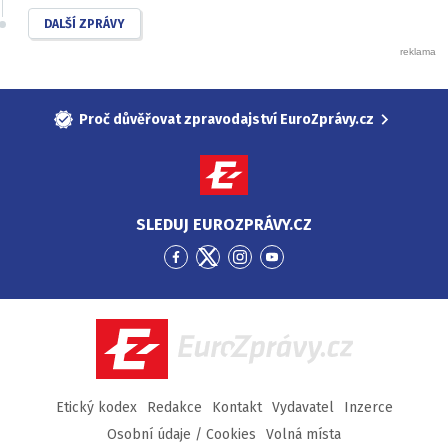
DALŠÍ ZPRÁVY
Proč důvěřovat zpravodajství EuroZprávy.cz
SLEDUJ EUROZPRÁVY.CZ
Přejít
Přejít
Přejít
Přejít
na
na
na
na
Facebook
Twitter
Instagram
YouTube
EuroZprávy.cz
Etický kodex
Redakce
Kontakt
Vydavatel
Inzerce
Osobní údaje / Cookies
Volná místa