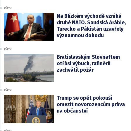
včera
Na Blízkém východě vzniká
druhé NATO. Saudská Arábie,
Turecko a Pákistán uzavřely
významnou dohodu
včera
Bratislavským Slovnaftem
otřásl výbuch, rafinérii
zachvátil požár
včera
Trump se opět pokouší
omezit novorozencům práva
na občanství
včera