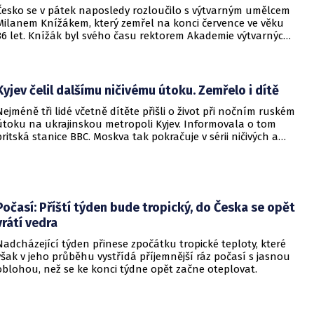
Česko se v pátek naposledy rozloučilo s výtvarným umělcem
Milanem Knížákem, který zemřel na konci července ve věku
86 let. Knížák byl svého času rektorem Akademie výtvarných
umění a ředitelem Národní galerie.
Kyjev čelil dalšímu ničivému útoku. Zemřelo i dítě
Nejméně tři lidé včetně dítěte přišli o život při nočním ruském
útoku na ukrajinskou metropoli Kyjev. Informovala o tom
britská stanice BBC. Moskva tak pokračuje v sérii ničivých a
smrtících útoků na hlavní město sousední země.
Počasí: Příští týden bude tropický, do Česka se opět
vrátí vedra
Nadcházející týden přinese zpočátku tropické teploty, které
však v jeho průběhu vystřídá příjemnější ráz počasí s jasnou
oblohou, než se ke konci týdne opět začne oteplovat.