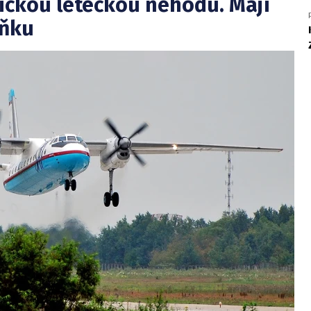
gickou leteckou nehodu. Mají
íňku