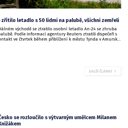
 zřítilo letadlo s 50 lidmi na palubě, všichni zemřeli
álném východě se ztratilo osobní letadlo An-24 se zhruba
palubě. Podle informací agentury Reuters ztratili dispečeři s
ntakt ve čtvrtek během přiblížení k městu Tynda v Amurské
rá sousedí s Čínou. Ruská média později oznámila, že trosky
y nalezeny zhruba 15 kilometrů od města Tynda. Nehodu
h informací nikdo nepřežil.
DALŠÍ ČLÁNKY
Česko se rozloučilo s výtvarným umělcem Milanem
Knížákem