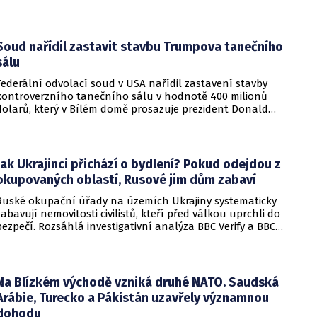
osob, přičemž tři z nich utrpěly těžká poranění.
Soud nařídil zastavit stavbu Trumpova tanečního
sálu
Federální odvolací soud v USA nařídil zastavení stavby
kontroverzního tanečního sálu v hodnotě 400 milionů
dolarů, který v Bílém domě prosazuje prezident Donald
Trump. Páteční rozhodnutí představuje vážnou překážku pro
administrativu a otevírá cestu k právní bitvě před Nejvyšším
soudem.
Jak Ukrajinci přichází o bydlení? Pokud odejdou z
okupovaných oblastí, Rusové jim dům zabaví
Ruské okupační úřady na územích Ukrajiny systematicky
zabavují nemovitosti civilistů, kteří před válkou uprchli do
bezpečí. Rozsáhlá investigativní analýza BBC Verify a BBC
Russian odhalila, že od roku 2024 bylo identifikováno k
zabavení nebo již přímo zkonfiskováno přes 34 tisíc domů a
bytů.
Na Blízkém východě vzniká druhé NATO. Saudská
Arábie, Turecko a Pákistán uzavřely významnou
dohodu