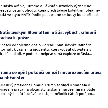
Saudská Arábie, Turecko a Pákistán uzavřely významnou
bezpečnostní dohodu, která představuje kolektivní obranný
pakt ve stylu NATO. Podle podepsané smlouvy bude případný
útok na některou z těchto tří zemí považován za útok na
všechny členy aliance, což má posílit odstrašující sílu v
regionu.
Bratislavským Slovnaftem otřásl výbuch, rafinérii
zachvátil požár
V pátek odpoledne došlo v areálu bratislavské rafinérie
Slovnaft k vážnému incidentu, který vyděsil obyvatele v
širokém okolí. V podniku nejprve silná exploze otřásla
budovami a následně vypukl rozsáhlý požár.
Trump se opět pokouší omezit novorozencům práva
na občanství
Americký prezident Donald Trump se vrací k snahám o
omezení práva na občanství získané narozením na půdě
Spojených států. Stává se tak jen několik týdnů poté, co
Nejvyšší soud Spojených států odmítl jeho předchozí plošší
pokus o zrušení této dlouholeté praxe.