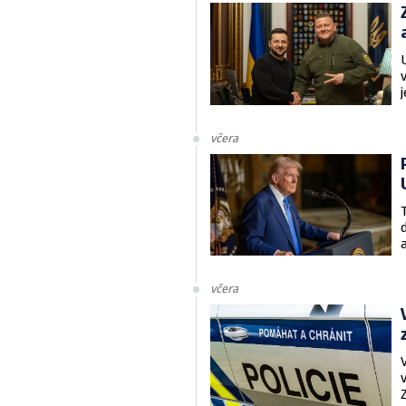
včera
včera