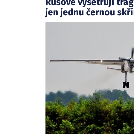
Rusové vyšetřují tra
jen jednu černou skř