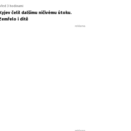
před 3 hodinami
Kyjev čelil dalšímu ničivému útoku.
Zemřelo i dítě