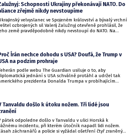
Zalužnyj: Schopnosti Ukrajiny překonávají NATO. Do
aliance zřejmě nikdy nevstoupíme
Ukrajinský velvyslanec ve Spojeném království a bývalý vrchní
velitel ozbrojených sil Valerij Zalužnyj otevřeně prohlásil, že
jeho země pravděpodobně nikdy nevstoupí do NATO. Na
setkání s evropskými velvyslanci uvedl, že se v otázce členství
pohyboval celá léta, avšak současná realita ukazuje, že
alianční standardy jsou pro Kyjev v současné podobě
nedosažitelné.
Proč Írán nechce dohodu s USA? Doufá, že Trump v
USA na podzim prohraje
Teherán podle webu The Guardian usiluje o to, aby
diplomatická jednání s USA schválně protáhl a udržel tak
amerického prezidenta Donalda Trumpa v probíhajícím
konfliktu až do podzimních voleb do Kongresu. Cílem íránské
strany je uštědřit americkému prezidentovi politickou ránu,
která by se mohla vyrovnat krizi s americkými teheránskými
rukojmími za prezidenta Jimmyho Cartera.
V Tanvaldu došlo k útoku nožem. Tři lidé jsou
zranění
V pátek odpoledne došlo v Tanvaldu v ulici Horská k
vážnému incidentu, při kterém útočník napadl lidi nožem.
Zásah záchranářů a policie si vyžádal ošetření čtyř zraněných