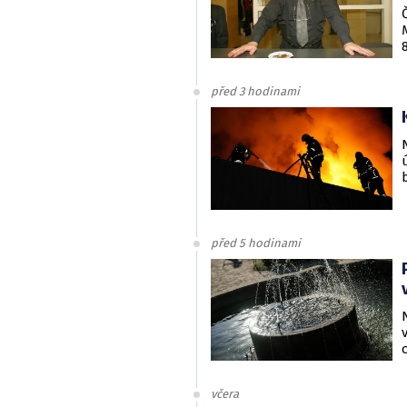
před 3 hodinami
před 5 hodinami
včera