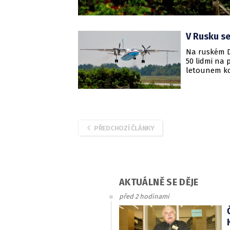
V Rusku se
Na ruském D
50 lidmi na 
letounem ko
oblasti, kte
letadla byl
podle prvníc
PŘEDCHOZÍ ČLÁNKY
AKTUÁLNĚ SE DĚJE
před 2 hodinami