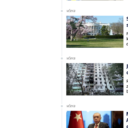
včera
včera
včera