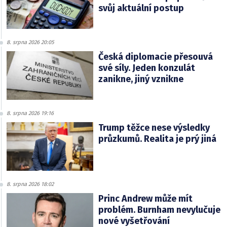
svůj aktuální postup
8. srpna 2026 20:05
Česká diplomacie přesouvá
své síly. Jeden konzulát
zanikne, jiný vznikne
8. srpna 2026 19:16
Trump těžce nese výsledky
průzkumů. Realita je prý jiná
8. srpna 2026 18:02
Princ Andrew může mít
problém. Burnham nevylučuje
nové vyšetřování