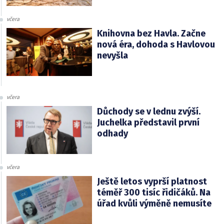
včera
Knihovna bez Havla. Začne
nová éra, dohoda s Havlovou
nevyšla
včera
Důchody se v lednu zvýší.
Juchelka představil první
odhady
včera
Ještě letos vyprší platnost
téměř 300 tisíc řidičáků. Na
úřad kvůli výměně nemusíte