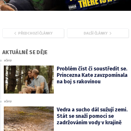
PŘEDCHOZÍ ČLÁNKY
DALŠÍ ČLÁNKY
AKTUÁLNĚ SE DĚJE
včera
Problém číst či soustředit se.
Princezna Kate zavzpomínala
na boj s rakovinou
včera
Vedra a sucho dál sužují zemi.
Stát se snaží pomoci se
zadržováním vody v krajině