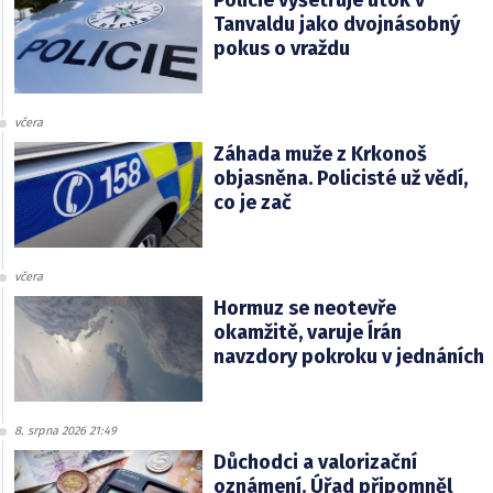
Tanvaldu jako dvojnásobný
pokus o vraždu
včera
Záhada muže z Krkonoš
objasněna. Policisté už vědí,
co je zač
včera
Hormuz se neotevře
okamžitě, varuje Írán
navzdory pokroku v jednáních
8. srpna 2026 21:49
Důchodci a valorizační
oznámení. Úřad připomněl