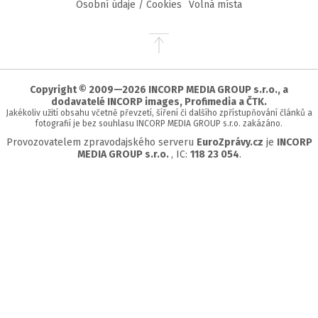
Osobní údaje / Cookies
Volná místa
Přejít
na
začátek
stránky
Copyright © 2009—2026 INCORP MEDIA GROUP s.r.o., a
dodavatelé INCORP images, Profimedia a ČTK.
Jakékoliv užití obsahu včetně převzetí, šíření či dalšího zpřístupňování článků a
fotografií je bez souhlasu INCORP MEDIA GROUP s.r.o. zakázáno.
Provozovatelem zpravodajského serveru
EuroZprávy.cz
je
INCORP
MEDIA GROUP s.r.o.
, IC:
118 23 054
.