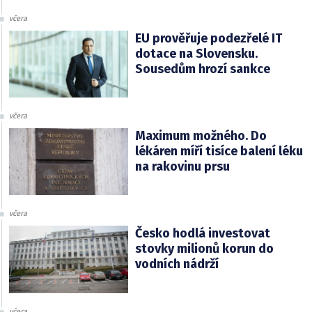
včera
EU prověřuje podezřelé IT
dotace na Slovensku.
Sousedům hrozí sankce
včera
Maximum možného. Do
lékáren míří tisíce balení léku
na rakovinu prsu
včera
Česko hodlá investovat
stovky milionů korun do
vodních nádrží
včera