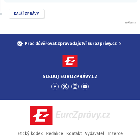
DALŠÍ ZPRÁVY
Proč důvěřovat zpravodajství EuroZprávy.cz
SLEDUJ EUROZPRÁVY.CZ
Přejít
Přejít
Přejít
Přejít
na
na
na
na
Facebook
Twitter
Instagram
YouTube
EuroZprávy.cz
Etický kodex
Redakce
Kontakt
Vydavatel
Inzerce