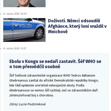
8. srpna 2026 16:59
Doživotí. Němci odsoudili
Afghánce, který loni vraždil v
Mnichově
8. srpna 2026 13:23
Ebolu v Kongu se nedaří zastavit. Šéf WHO se
o tom přesvědčil osobně
Šéf Světové zdravotnické organizace WHO Tedros Adhanom
Ghebreyesus zavítal do africké Demokratické republiky Kongo,
kde řádí epidemie smrtelně nebezpečné eboly. Podle
Ghebreyesuse se nemoc šíří rychleji, než se zdravotníkům daří
zintenzivňovat boj s chorobou.
Zdroj: Lucie Podzimková