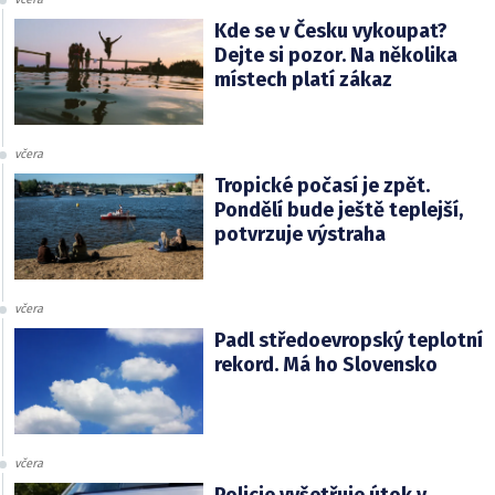
Kde se v Česku vykoupat?
Dejte si pozor. Na několika
místech platí zákaz
včera
Tropické počasí je zpět.
Pondělí bude ještě teplejší,
potvrzuje výstraha
včera
Padl středoevropský teplotní
rekord. Má ho Slovensko
včera
Policie vyšetřuje útok v